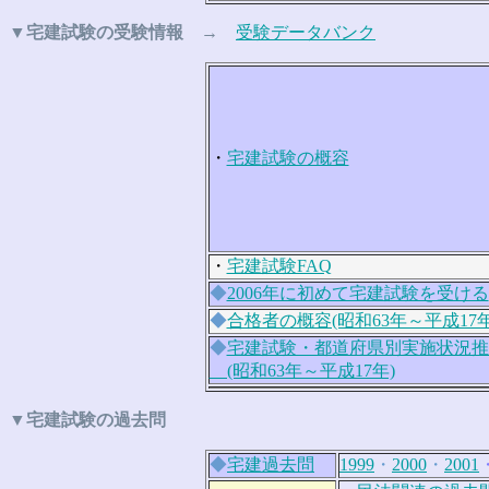
▼宅建試験の受験情報 →
受験データバンク
・
宅建試験の概容
・
宅建試験FAQ
◆
2006年に初めて宅建試験を受ける
◆
合格者の概容(昭和63年～平成17年
◆
宅建試験・都道府県別実施状況推
(昭和63年～平成17年)
▼宅建試験の過去問
◆
宅建過去問
1999
・
2000
・
2001