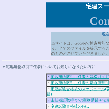
宅建スー
Con
現
当サイトは、Googleで検索可能
り、全てのファイルを提示する
のものとさせていただきました
▼宅地建物取引主任者についてお知りになりたい方に
・
宅地建物取引主任者の資格ガイド
・
宅地建物取引主任者の都道府県別
・
宅建試験合格後のスケジュール(
習)
・
主任者証取得まで(実務講習＋法定
・
宅建試験合格後のFAQ