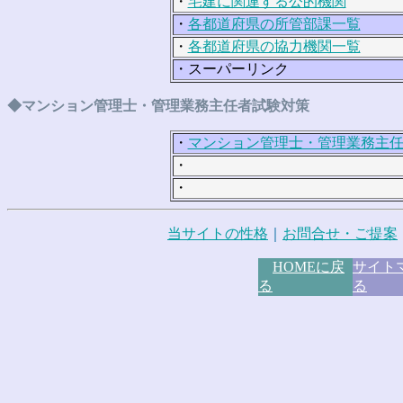
・
宅建に関連する公的機関
・
各都道府県の所管部課一覧
・
各都道府県の協力機関一覧
・
スーパーリンク
◆マンション管理士・管理業務主任者試験対策
・
マンション管理士・管理業務主
・
・
当サイトの性格
｜
お問合せ・ご提案
HOMEに戻
サイト
る
る