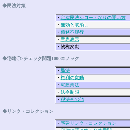
◆民法対策
・
宅建民法シロートなりの闘い方
・
無効と取消し
・
債務不履行
・
意思表示
・物権変動
◆宅建〇×チェック問題1000本ノック
・
民法
・
権利の変動
・
宅建業法
・
法令制限
・
税法その他
◆リンク・コレクション
・
宅建リンク・コレクション