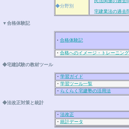
民法関連の過去
◆分野別
宅建業法の過去
▼合格体験記
・
合格体験記
・
合格へのイメージ・トレーニング
◆宅建試験の教材ツール
・
学習ガイド
・
学習ツール一覧
・
らくらく宅建塾の活用法
◆法改正対策と統計
・
法改正
・
統計データ