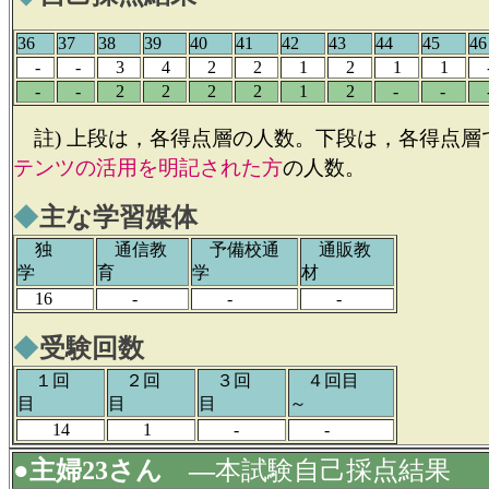
36
37
38
39
40
41
42
43
44
45
46
-
-
3
4
2
2
1
2
1
1
-
-
2
2
2
2
1
2
-
-
註) 上段は，各得点層の人数。下段は，各得点層
テンツの活用を明記された方
の人数。
◆
主な学習媒体
独
通信教
予備校通
通販教
学
育
学
材
16
-
-
-
◆
受験回数
１回
２回
３回
４回目
目
目
目
～
14
1
-
-
●主婦23さん ―
本試験自己採点結果