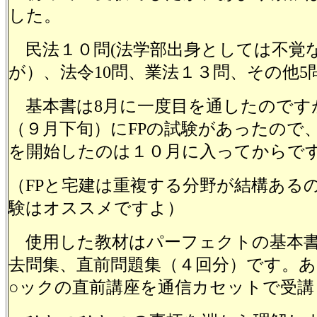
した。
民法１０問(法学部出身としては不覚
が）、法令10問、業法１３問、その他5
基本書は8月に一度目を通したのです
（９月下旬）にFPの試験があったので
を開始したのは１０月に入ってからで
（FPと宅建は重複する分野が結構ある
験はオススメですよ）
使用した教材はパーフェクトの基本書
去問集、直前問題集（４回分）です。あ
○ックの直前講座を通信カセットで受講