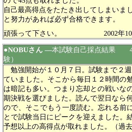
ので45点も取れました。
自己最高得点をたたき出してしまいま
と努力があれば必ず合格できます。
頑張って下さい。 2002年10
●NOBUさん ―
本試験自己採点結果 4
験）
勉強開始が１０月７日。試験まで２週
ていました。そこから毎日１２時間の
は暗記も多い。つまり忘却との戦いな
期決戦を選びました。読んで翌日なら
ので、そこでもう一度読む。忘れる前
とで試験当日にピークを迎えました。
予想以上の高得点が取れました。（過