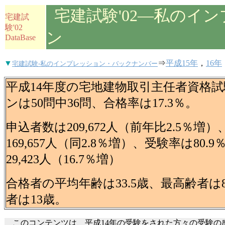
宅建試験'02―私のイ
宅建試
験'02
ン
DataBase
▼
⇒
平成15年
，
16年
宅建試験-私のインプレッション・バックナンバー
平成14年度の宅地建物取引主任者資格
ンは50問中36問、合格率は17.3％。
申込者数は209,672人（前年比2.5％増
169,657人（同2.8％増）、受験率は80.
29,423人（16.7％増）
合格者の平均年齢は33.5歳、最高齢者は
者は13歳。
このコンテンツは、平成14年の受験をされた方々の受験の