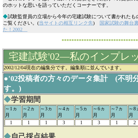
のホットな思いを語っていただくコーナーです。
◆
試験監督員の立場から今年の宅建試験について書かれたも
ご覧ください。(
当サイトの相互リンク先
)
国家試験の舞台
た！2002
******************************
宅建試験'02―私のインプレ
2002/12/04現在の編集分です。編集順に並んでいます。
●'02投稿者の方々のデータ集計 (不明
す。)
◆
学習期間
～1ヵ
～2ヵ
～3ヵ
～4ヵ
～5ヵ
～6ヵ
～7ヵ
～8
月
月
月
月
月
月
月
月
1
1
1
3
1
3
1
2
◆
自己採点結果