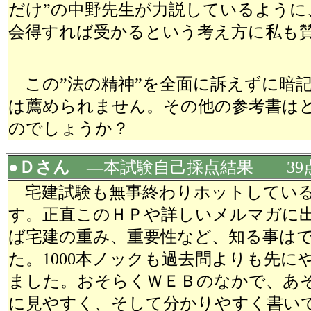
だけ”の中野先生が力説しているように
会得すれば受かるという考え方に私も
この”法の精神”を全面に訴えずに暗
は薦められません。その他の参考書は
のでしょうか？
●Ｄさん ―
本試験自己採点結果 39
宅建試験も無事終わりホットしてい
す。正直このＨＰや詳しいメルマガに
ば宅建の重み、重要性など、知る事は
た。1000本ノックも過去問よりも先に
ました。おそらくＷＥＢのなかで、あ
に見やすく、そして分かりやすく書い