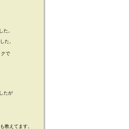
した。
ました。
ックで
したが
にも教えてます。