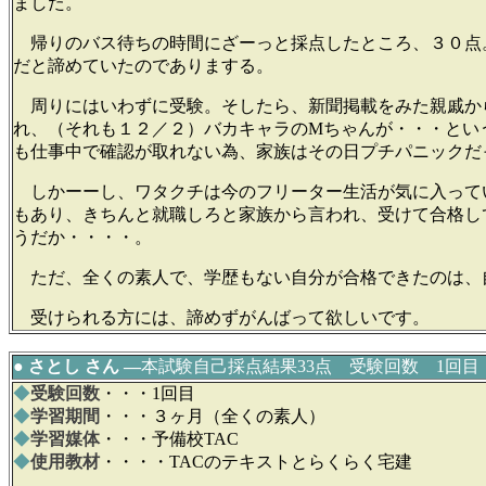
ました。
帰りのバス待ちの時間にざーっと採点したところ、３０点
だと諦めていたのでありまする。
周りにはいわずに受験。そしたら、新聞掲載をみた親戚か
れ、（それも１２／２）バカキャラのMちゃんが・・・とい
も仕事中で確認が取れない為、家族はその日プチパニックだ
しかーーし、ワタクチは今のフリーター生活が気に入って
もあり、きちんと就職しろと家族から言われ、受けて合格し
うだか・・・・。
ただ、全くの素人で、学歴もない自分が合格できたのは、
受けられる方には、諦めずがんばって欲しいです。
● さとし さん ―
本試験自己採点結果33点 受験回数 1回目
◆
受験回数
・・・1回目
◆
学習期間
・・・３ヶ月（全くの素人）
◆
学習媒体
・・・予備校TAC
◆
使用教材
・・・・TACのテキストとらくらく宅建