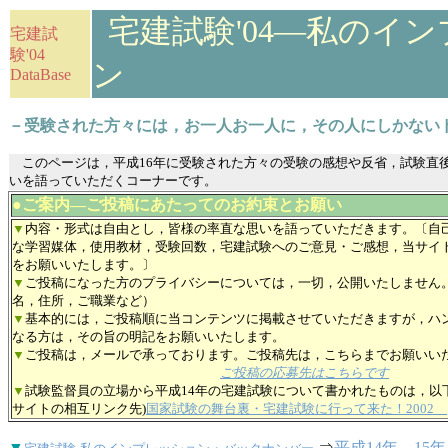
宅建試験'04―私のイ
宅建試
験'04
ン
DataBase
－受験された方々には，お一人お一人に，その人にしかない
このページは，平成16年に受験された方々の受験の感想や反省，試験直
いを語っていただくコーナーです。
●ご案内―ご投稿にあたってのお約束とお願い
▼
内容・形式は自由とし，皆様の率直な思いを語っていただきます。〔自
な学習媒体，使用教材，受験回数，宅建試験へのご意見・ご感想，当サイ
をお願いいたします。〕
▼
ご投稿になった方のプライバシーについては，一切，公開いたしません
名，住所，ご職業など）
▼
基本的には，ご投稿順に当コンテンツに掲載させていただきますが，ハ
なる方は，その旨の明記をお願いいたします。
▼
ご投稿は，メールで承っております。ご投稿先は，こちらまでお願いい
ご投稿の応募先はこちらです
▼
試験監督員の立場から平成14年の宅建試験について書かれたものは，以
サイトの相互リンク先)
国家試験の舞台裏・宅建試験に行って来た！2002
▼
⇒
平成14年
，
15年