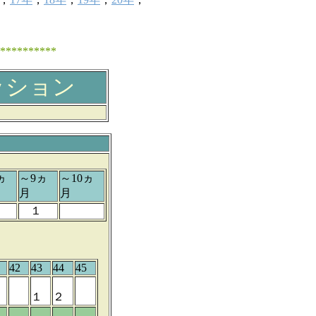
*******
ッション
ヵ
～9ヵ
～10ヵ
月
月
１
42
43
44
45
１
２