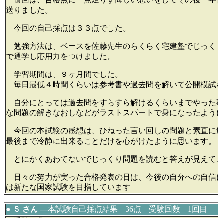
送りました。
今回の自己採点は３３点でした。
勉強方法は、ベースを佐藤先生のらくらく宅建塾でじっく
で通学し応用力をつけました。
学習期間は、９ヶ月間でした。
毎日最低４時間くらいは参考書や過去問を解いて公開模試
自分にとっては過去問をすらすら解けるくらいまでやった
な問題の解きなおしなどがラストスパートで身になったよう
今回の本試験の感想は、ひねった言い回しの問題と素直に
最後まで冷静に出来ることだけを心がけたように思います。
とにかくあわてないでじっくり問題を読むと答えが見えて
日々の努力が実った合格発表の日は、今後の自分への自信
は新たな国家試験を目指しています
● Ｓ さん ―
本試験自己採点結果 36点 受験回数 1回目