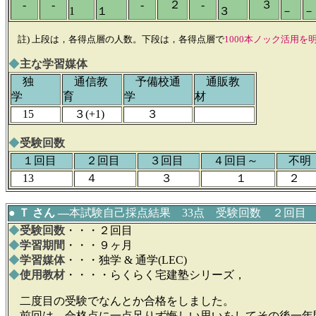
-
-
-
２
-
３
1
１
３
－
－
註) 上段は，各得点層の人数。下段は，各得点層で
1000本ノック活用を
◆
主な学習媒体
独
通信教
予備校通
通販教
学
育
学
材
15
３(+1)
３
◆
受験回数
１回目
２回目
３回目
４回目～
不
13
４
３
１
２
● Ｔ さん ―
本試験自己採点結果 33点 受験回数 ２回目
◆
受験回数
・・・２回目
◆
学習期間
・・・９ヶ月
◆
学習媒体
・・・独学 & 通学(LEC)
◆
使用教材
・・・・らくらく宅建塾シリーズ，
二度目の受験でなんとか合格をしました。
前回は、合格点に一点足りず悔しい思いをしてその後一年