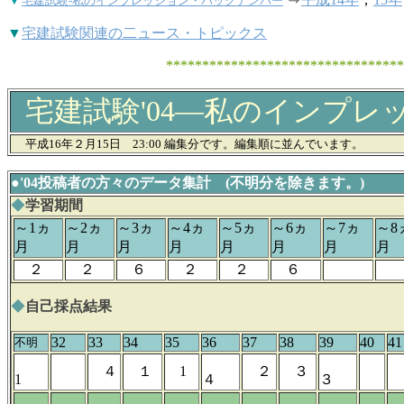
宅建試験-私のインプレッション・バックナンバー
▼
宅建試験関連の二ュース・トピックス
************************************
宅建試験'04―私のインプレ
平成16年２月15日 23:00 編集分です。編集順に並んでいます。
●'04投稿者の方々のデータ集計 (不明分を除きます。)
◆
学習期間
～1ヵ
～2ヵ
～3ヵ
～4ヵ
～5ヵ
～6ヵ
～7ヵ
～8
月
月
月
月
月
月
月
月
２
２
６
２
２
６
◆
自己採点結果
32
33
34
35
36
37
38
39
40
41
不明
４
１
1
２
３
1
４
３