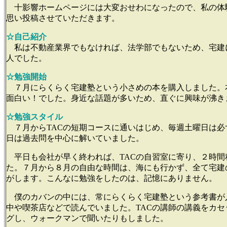
十影響ホームページには大変おせわになったので、私の体
思い投稿させていただきます。
☆自己紹介
私は不動産業界でもなければ、法学部でもないため、宅建
人でした。
☆勉強開始
７月にらくらく宅建塾という小さめの本を購入しました。
面白い！でした。身近な話題が多いため、直ぐに興味が沸き
☆勉強スタイル
７月からTACの短期コースに通いはじめ、毎週土曜日は必
日は過去問を中心に解いていました。
平日も会社が早く終われば、TACの自習室に寄り、２時間
た。７月から８月の自由な時間は、海にも行かず、全て宅建
がします。こんなに勉強をしたのは、記憶にありません。
僕のカバンの中には、常にらくらく宅建塾という参考書が
中や喫茶店などで読んでいました。TACの講師の講義をカセ
グし、ウォークマンで聞いたりもしました。