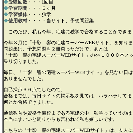
◆
受験回数
・・・1回目
◆
学習期間
・・・６ヶ月
◆
学習媒体
・・・独学
◆
使用教材
・・・・当サイト、予想問題集
このたび、私も今年、宅建に独学で合格することができま
今年３月に「十影 響の宅建スーパーWEBサイト」を知り
問題集は、予想問題を２冊買っただけで、あとは
「十影 響の宅建スーパーWEBサイト」の○×１０００本ノ
乗り切りました。
毎日、「十影 響の宅建スーパーWEBサイト」を見ない日は
ありませんでした。
自己採点３６点でしたので、
合格までは、毎日サイトの掲示板を見ては、ハラハラしてま
何とか合格できました。
通信教育や資格予備校まである宅建の中、独学っていうのは
本当にすごいと周りからも言われて私も嬉しいです。
こちらの「十影 響の宅建スーパーWEBサイト」は、友人