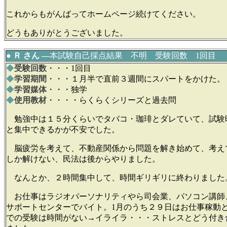
これからもがんばってホームページ続けてください。
どうもありがとうございました。
● Ｒ さん ―
本試験自己採点結果 不明 受験回数 1回目
◆
受験回数
・・・1回目
◆
学習期間
・・・１月半で直前３週間にスパートをかけた。
◆
学習媒体
・・・独学
◆
使用教材
・・・・らくらくシリーズと過去問
勉強中は１５分くらいでタバコ・珈琲とダレていて、試験
と集中できるかが不安でした。
脳疲労を考えて、不動産関係から問題を解き始めて、考え
しか解けない、民法は後からやりました。
なんとか、２時間集中して、時間ギリギリに終わりました
お仕事はラジオパーソナリティやら司会業、パソコン講師、
サポートセンターでバイト。1月のうち２９日はお仕事稼動
での受験は時間がない→イライラ・・・ストレスとどう付き