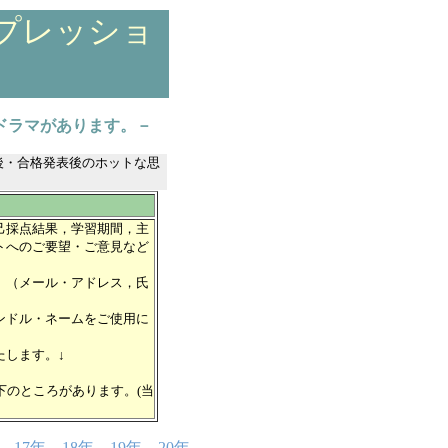
ンプレッショ
ドラマがあります。－
後・合格発表後のホットな思
己採点結果，学習期間，主
トへのご要望・ご意見など
。（メール・アドレス，氏
ンドル・ネームをご使用に
たします。↓
下のところがあります。(当
，
17年
，
18年
，
19年
，
20年
，