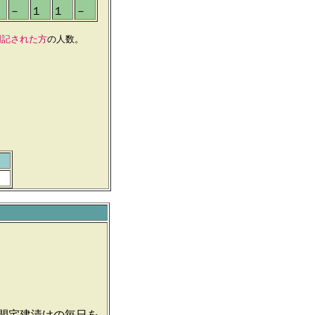
－
１
１
－
明記された方
の人数。
明
間宅建漬けの毎日を