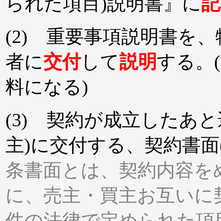
られた項目)説明書』に
記
(2) 重要事項説明書を
者に
交付
して
説明
する。
料になる)
(3) 契約が成立したあ
主)に交付する、契約書面(
条書面とは、契約内容を
に、売主・買主お互いに
件の法律で定められた項