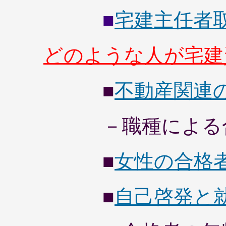
■
宅建主任者
どのような人が宅建
■
不動産関連
－職種による合
■
女性の合格
■
自己啓発と