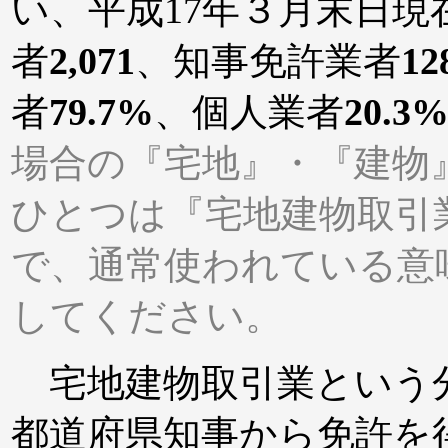
い、平成17年３月末日現
者
2,071
、知事免許業者
12
者
79.7%
、個人業者
20.3
場合の『宅地』・『建物
ひとつは『宅地建物取引
で、通常使われている意
してください。
宅地建物取引業という
都道府県知事から免許を