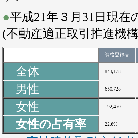
●
平成21年３月31日現
(不動産適正取引推進機構
資格登録者
全体
843,178
男性
650,728
女性
192,450
女性の占有率
22.8%