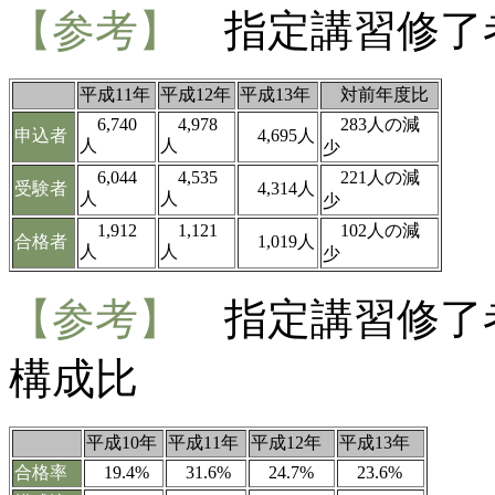
【参考】
指定講習修了
平成11年
平成12年
平成13年
対前年度比
6,740
4,978
283人の減
申込者
4,695人
人
人
少
6,044
4,535
221人の減
受験者
4,314人
人
人
少
1,912
1,121
102人の減
合格者
1,019人
人
人
少
【参考】
指定講習修了
構成比
平成10年
平成11年
平成12年
平成13年
合格率
19.4%
31.6%
24.7%
23.6%