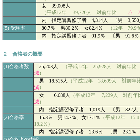
女 39,008
人
（平成12年
39,720
人 対前年比
△ 7
内 指定講習修了者 4,314人 〔男 3,550
(5)
受験率
80.7％ 男80.2％、女
82.4
％
（12年 79.9
内 指定講習修了者 91.9％ 〔男 91.6％ 
２ 合格者の概要
(1)
合格者数
25,203
人
（平成12年 25,928人 対前年
減
）
男 18,515
人
（平成12年 18,699人 対前年
減
）
女 6,688人
（平成12年 7,229人 対前年
減
）
内 指定講習修了者 1,019人 〔男 822人
(2)
合格率
15.3
％ 男14.7％、女17.1％
（平成12年
15.4
18.2％）
内 指定講習修了者 23.6％ 〔男 23.2％ 
(3)
合格者の内訳