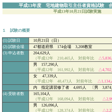
平成13年度 宅地建物取引主任者資格試験 
平成13
年10月21日試験実施
１ 試験の概要
(
1)
試験日
10
月21日（日）
(2)
試験会場
47
都道府県 174会場 3,208教室
(3)
申込者数
204,629人
（平成12年 210,465人 対前年比
△5,83
男 157,290人
（平成12年 161,992人 対前年比
△4,70
女 47,339人
（平成12年 48,473人 対前年比
△1,134
内 指定講習修了者 4,695人 〔男 3,874
(4)
受験者数
165,104
人
（平成12年 168,094人 対前年比
△2,9
男 126,096
人
（平成12年 128,374人 対前年比
△2,2