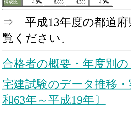
構成比
4.8%
6.8%
4.3%
4.0%
⇒ 平成13年度の都道
覧ください。
合格者の概要・年度別の
宅建試験のデータ推移・
和63年～平成19年〕