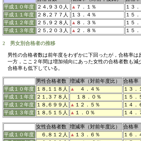
平成
１０年
度
２４,９３０人
▲
７．１％
１３．
平成
１１
年度
２８,２７７人
１３．４％
１５．
平成
１２年
度
２５,９２８人
▲
８．３％
１５．
平成
１３
年度
２５,２０３人
▲
２．８％
１５．
2
男女別合格者の推移
男性の合格者数は前年度をわずかに下回ったが，合格率は
一方，ここ２年間は増加傾向にあった女性の合格者数も減
合格率も低下している。
男性合格者数
増減率（対前年度比）
合格率
平成１０年度
１８,１１８人
▲
４．４％
１３．
平成１１年度
２１,３７８人
１８．０％
１５．
平成１２年度
１８,６９９人
▲
１２．５％
１４．
平成１３年度
１８,５１５人
▲
１．０％
１４．
女性合格者数
増減率（対前年度比）
合格率
平成１０年度
６,８１２人
▲
１３．６％
１６．