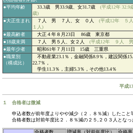
●
平均年齢
33.3
歳 男33.9歳、女31.7
歳
(
平成12年
32.9
歳)
●
大正
生まれ
７人
男 ７人、女 ０人
(平成12年
５
１人)
●最高齢者
大正４年８月23日 86歳 東京都
●18歳未満
７人 男５人、女２人
(平成12年 ９人 
●最年少者
昭和61年７月11日 15歳 三重県
●
職業別
不動産業23.1％，金融関係8.9％，建設関係15
（構成比）
22.7％，
学生11.3％，主婦5.3％，その他13.4％
平成
1
１ 合格者は微減
申込者数が前年度よりやや減少（２．８％減）したこと
合格者数は対前年度比２．８％減の２５,２０３人となっ
合格者数
増減率（対前年度比）
合格率