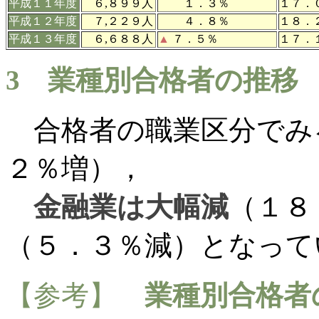
平成１１年度
６,８９９人
１．３％
１７．
平成１２年度
７,２２９人
４．８％
１８．
平成１３年度
６,６８８人
▲
７．５％
１７．
3
業種別合格者の推移
合格者の職業区分でみ
２％増），
金融業は大幅減
（１８
（５．３％減）となって
【参考】
業種別合格者