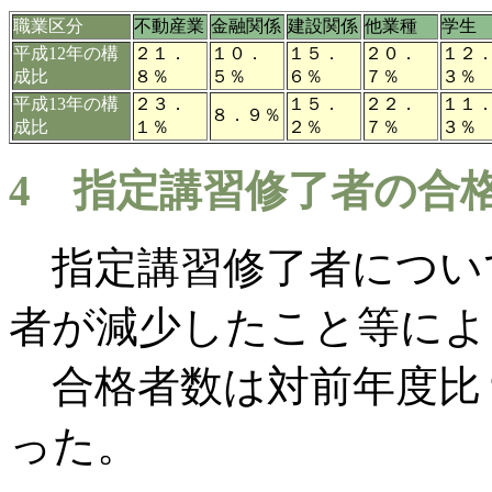
職業区分
不動産業
金融関係
建設関係
他業種
学生
平成12年の構
２１．
１０．
１５．
２０．
１２
成比
８％
５％
６％
７％
３％
平成13年の構
２３．
１５．
２２．
１１
８．９％
成比
１％
２％
７％
３％
4
指定講習修了者の合
指定講習修了者につい
者が減少したこと等によ
合格者数は対前年度比９
った。