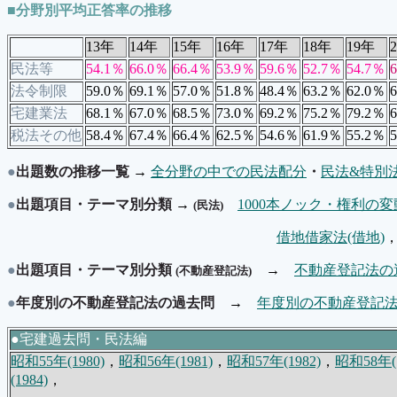
■分野別平均正答率の推移
13年
14年
15年
16年
17年
18年
19年
民法等
54.1％
66.0％
66.4％
53.9％
59.6％
52.7％
54.7％
法令制限
59.0％
69.1％
57.0％
51.8％
48.4％
63.2％
62.0％
宅建業法
68.1％
67.0％
68.5％
73.0％
69.2％
75.2％
79.2％
税法その他
58.4％
67.4％
66.4％
62.5％
54.6％
61.9％
55.2％
●
出題数の推移一覧
→
全分野の中での民法配分
・
民法&特別
●
出題項目・テーマ別分類
→
1000本ノック・権利の
(民法)
借地借家法(借地)
●
出題項目・テーマ別分類
→
不動産登記法の
(不動産登記法)
●
年度別の不動産登記法の過去問
→
年度別の不動産登記
●宅建過去問・民法編
昭和55年(1980)
，
昭和56年(1981)
，
昭和57年(1982)
，
昭和58年(1
(1984)
，