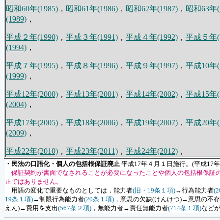
昭和60年(1985)
，
昭和61年(1986)
，
昭和62年(1987)
，
昭和63年(1
(1989)
，
平成２年(1990)
，
平成３年(1991)
，
平成４年(1992)
，
平成５年(1
(1994)
，
平成７年(1995)
，
平成８年(1996)
，
平成９年(1997)
，
平成10年(1
(1999)
，
平成12年(2000)
，
平成13年(2001)
，
平成14年(2002)
，
平成15年(2
(2004)
，
平成17年(2005)
，
平成18年(2006)
，
平成19年(2007)
，
平成20年(2
(2009)
，
平成22年(2010)
，
平成23年(2011)
，
平成24年(2012)
，
・民法の口語化・個人の包括根保証廃止
平成17年４月１日施行。(平成17年
保証契約が書面でなされることが必要になったことや個人の包括根保証
正ではありません。
用語の変化で重要なものとしては，能力者
(旧・19条１項)
→行為能力者
(
19条１項)
→制限行為能力者
(20条１項)
，意思の欠缺(けんけつ)→意思の不
えん)→費用を支出
(567条２項)
，無能力者→責任無能力者
(714条１項)
など