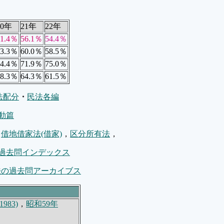
20年
21年
22年
61.4％
56.1％
54.4％
63.3％
60.0％
58.5％
64.4％
71.9％
75.0％
58.3％
64.3％
61.5％
法配分
・
民法各編
変動篇
，
借地借家法(借家)
，
区分所有法
，
過去問インデックス
法の過去問アーカイブス
983)
，
昭和59年