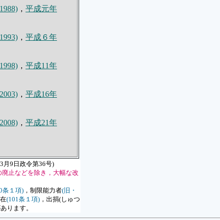
988)
，
平成元年
993)
，
平成６年
998)
，
平成11年
003)
，
平成16年
008)
，
平成21年
3月9日政令第36号)
の廃止などを除き，大幅な改
20条１項)
，制限能力者
(旧・
存在
(101条１項)
，
出捐(しゅつ
があります。