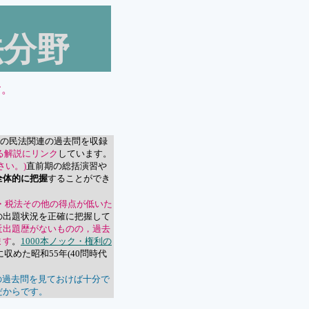
法分野
す。
の民法関連の過去問を収録
る解説にリンク
しています。
さい。)
直前期の総括演習や
全体的に把握
することができ
・税法その他の得点が低いた
の出題状況を正確に把握して
近出題歴がないものの，過去
ます
。
1000本ノック・権利の
収めた昭和55年(40問時代
の過去問を見ておけば十分で
だからです。