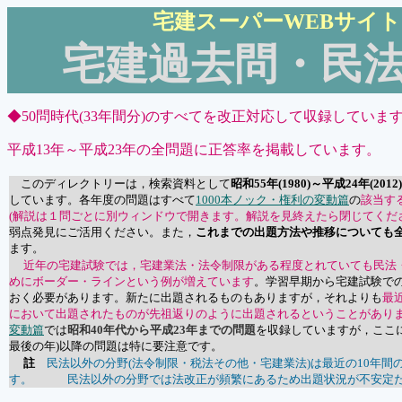
宅建スーパーWEBサイト
宅建過去問・民
◆50問時代(33年間分)のすべてを改正対応して収録していま
平成13年～平成23年の全問題に正答率を掲載しています。
このディレクトリーは，検索資料として
昭和55年(1980)～平成24年(2012)
しています。各年度の問題はすべて
1000本ノック・権利の変動篇
の
該当す
(解説は１問ごとに別ウィンドウで開きます。解説を見終えたら閉じてくだ
弱点発見にご活用ください。また，
これまでの出題方法や推移についても
ます。
近年の宅建試験では，宅建業法・法令制限がある程度とれていても民法
めにボーダー・ラインという例が増えています
。学習早期から宅建試験で
おく必要があります。新たに出題されるものもありますが，それよりも
最
において出題されたものが先祖返りのように出題されるということがあり
変動篇
では
昭和40年代から平成23年までの問題
を収録していますが，ここに
最後の年)以降の問題は特に要注意です。
註
民法以外の分野(法令制限・税法その他・宅建業法)は最近の10年間
す。 民法以外の分野では法改正が頻繁にあるため出題状況が不安定