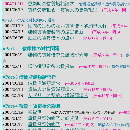
2004/10/05
更新時の借賃増額請求
借賃増減請求・造作買取請求
2001/06/17
賃料受取拒否・賃貸人の更新拒絶
(平成４年・問11
転借人への原賃貸契約終了通知
2003/01/17
期間の定めのない賃貸借・解約申入れ
(平成８年・
2003/04/13
建物賃貸借契約の法定更新
(平成14年・問14)
2006/06/08
動産の賃貸借との違い
(平成17年・問15)
■Part-2 借家権の対抗問題
2001/06/21
建物の賃貸借中に建物が売却
(平成２年・問13)
・敷
承
2004/02/01
抵当権設定後の賃貸借
(平成７年・問13)
・造作買取
■Part-3 借賃増減額請求権
2001/06/18
借賃増減額請求
(平成９年・問12)
2004/04/13
賃借人の借賃減額請求
(平成13年・問13)
2005/05/19
サブリース契約と増減額請求
(平成16年・問14)
■Part-4 転貸・賃借権の譲渡
2005/05/19
転貸借
転借人の賃料支払義務・転借人の保護
(平成1
2003/01/21
原賃貸契約終了と転貸借
(平成６年・問12)
2001/06/17
原賃貸契約終了
(平成10年・問12)
転借人の造作買取