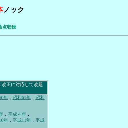
本
ノック
論点収録
年改正に対応して改題
60年
，
昭和61年
，
昭和
年
，
平成４年
，
10年
，
平成11年
，
平成