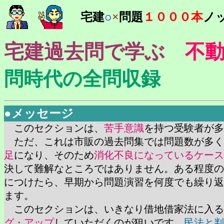
宅建
○
×
問題
１０００本
ノ
宅建過去問で学ぶ
不
問時代の全問収録
●メッセージ
このセクションは、
苦手意識
を持つ受験者が多
ただ、これは市販の過去問集では問題数が多く
足
になり、そのため
消化不良になっているケース
決して難解なところではありません。ある程度の
につけたら、早期から問題演習を何度でも繰り返
ます。
このセクションは、いきなり借地借家法に入る
グ・アップ
していただくのが狙いです。
民法と判