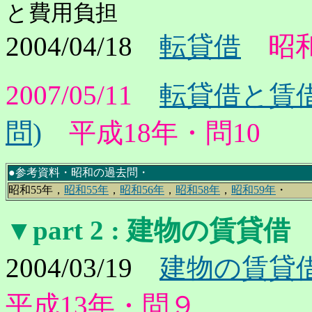
と費用負担
2004/04/18
転貸借
昭和
2007/05/11
転貸借と賃
問)
平成18年・問10
●参考資料・昭和の過去問・
昭和55年，
昭和55年
，
昭和56年
，
昭和58年
，
昭和59年
・
▼part 2
: 建物の賃貸借
2004/03/19
建物の賃貸借
平成13年・問９