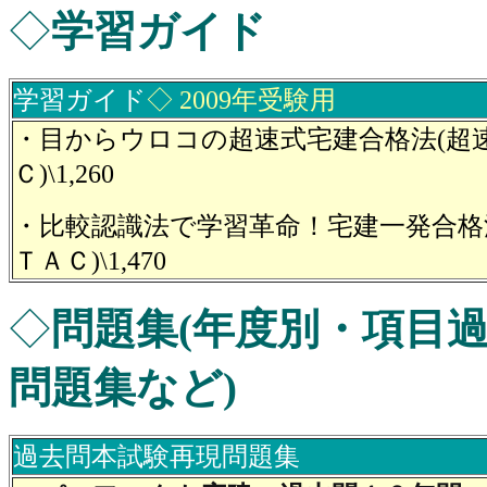
◇
学習ガイド
学習ガイド
◇ 2009年受験用
・目からウロコの超速式宅建合格法(超速
Ｃ)\1,260
・比較認識法で学習革命！宅建一発合格法
ＴＡＣ)\1,470
◇
問題集(年度別・項目
問題集など)
過去問本試験再現問題集