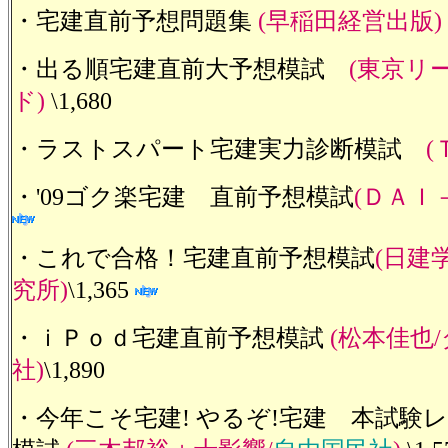
・宅建直前予想問題集
(早稲田経営出版)
・出る順宅建直前大予想模試
(東京リ
ド)
\1,680
・ラストスパート宅建実力診断模試
(
・'09ゴク楽宅建 直前予想模試
(ＤＡＩ
・これで合格！宅建直前予想模試
(日建
究所)
\1,365
・ｉＰｏｄ宅建直前予想模試
(松本佳也
社)
\1,890
・今年こそ宅建! やるぞ!宅建 本試験