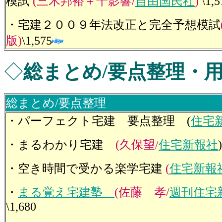
模試
(三木邦裕＋十影響/
自由国民社
)
\1,5
・宅建２００９年法改正と完全予想模試
版)
\1,575
◇
総まとめ/要点整理・
総まとめ/要点整理
・パーフェクト宅建 要点整理 (
住宅
・まるわかり宅建
(久保望/
住宅新報社
・空き時間で受かる楽学宅建
(
住宅新報
・
まる覚え宅建塾
(佐藤 孝/
週刊住宅
\1,680