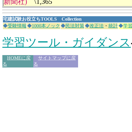
新聞社)
\1,365
宅建試験お役立ち
TOOLS Collection
◆
受験情報
◆
1000本ノック
◆
民法対策
◆
改正法
・
統計
◆
学
学習ツール・ガイダンス
HOMEに戻
サイトマップに戻
る
る