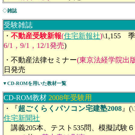
◇
雑誌
受験雑誌
・
不動産受験新報
(
住宅新報社
)
\1,155
6/1，9/1，12/1発売
)
・不動産法律セミナー
(東京法経学院出版
日発売
▼
CD-ROMを用いた教材一覧
CD-ROM教材
2008年受験用
・『
超ごくらくパソコン宅建塾2008
』(\
住宅新聞社
講義205本、テスト535問、模擬試験６