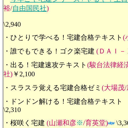
裕/
自由国民社
)
\2,940
・ひとりで学べる！宅建合格テキスト
・誰でもできる！ゴク楽宅建
(ＤＡＩ－
・出る！宅建速攻テキスト
(駿台法律経
社)
￥2,100
・スラスラ覚える宅建合格ゼミ
(大場茂
・ドンドン解ける！宅建合格テキス
\2,310
・桜咲く宅建
(山瀬和彦
※
/育英堂)
\3,