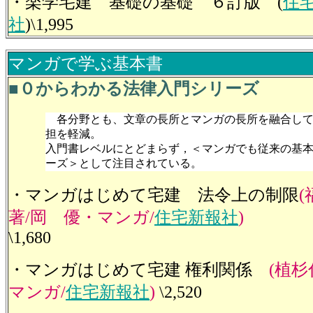
・楽学宅建 基礎の基礎 ６訂版 (
住
社
)\1,995
マンガで学ぶ基本書
■０からわかる法律入門シリーズ
各分野とも、文章の長所とマンガの長所を融合して
担を軽減。
入門書レベルにとどまらず，＜マンガでも従来の基
ーズ＞として注目されている。
・マンガはじめて宅建 法令上の制限
著/岡 優・マンガ/
住宅新報社
)
\1,
・マンガはじめて宅建 権利関係
(植
マンガ/
住宅新報社
)
\2,520