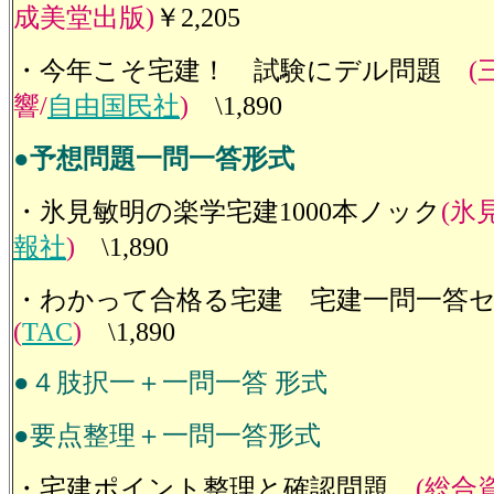
成美堂出版)
￥2,205
・今年こそ宅建！ 試験にデル問題
(
響/
自由国民社
)
\1,890
●予想問題一問一答形式
・氷見敏明の楽学宅建1000本ノック
(氷
報社
)
\1,890
・わかって合格る宅建 宅建一問一答
(
TAC
)
\1,890
●４肢択一＋一問一答 形式
●要点整理＋一問一答形式
・宅建ポイント整理と確認問題
(総合