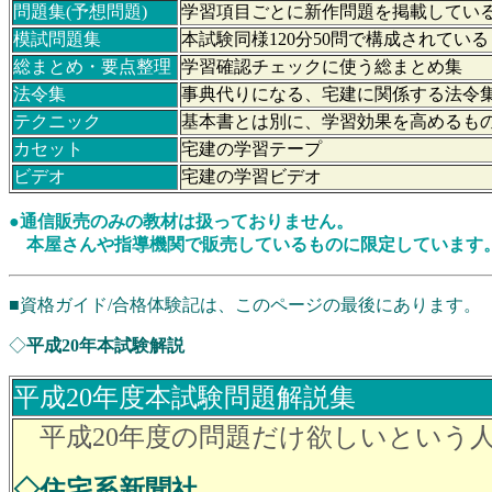
問題集(予想問題)
学習項目ごとに新作問題を掲載してい
模試問題集
本試験同様120分50問で構成されてい
総まとめ・要点整理
学習確認チェックに使う総まとめ集
法令集
事典代りになる、宅建に関係する法令
テクニック
基本書とは別に、学習効果を高めるも
カセット
宅建の学習テープ
ビデオ
宅建の学習ビデオ
●通信販売のみの教材は扱っておりません。
本屋さんや指導機関で販売しているものに限定しています
■資格ガイド/合格体験記は、このページの最後にあります。
◇
平成20年本試験解説
平成20年度本試験問題解説集
平成20年度の問題だけ欲しいという
◇住宅系新聞社