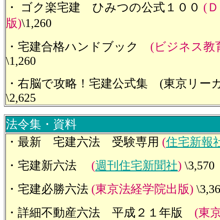
・ ゴク楽宅建 ひみつの公式１００
(
版)
\1,260
・宅建合格ハンドブック
(ビジネス教育
\1,260
・右脳で攻略！宅建公式集 (東京リー
\2,625
法令集・資料
・最新 宅建六法 受験専用
(
住宅新報
・宅建新六法
(
週刊住宅新聞社
)
\3,570
・宅建必勝六法
(東京法経学院出版)
\3,3
・詳細不動産六法 平成２１年版
(東