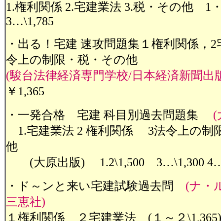
1.権利関係 2.宅建業法 3.税・その他 1・2
3…\1,785
・出る！宅建 速攻問題集１権利関係，2
令上の制限・税・その他
(駿台法律経済専門学校/日本経済新聞出
￥1,365
・一発合格 宅建 科目別過去問題集
(
1.宅建業法 2 権利関係 3法令上の制
他
(大原出版) 1.2\1,500 3…\1,300 4…
・ド～ンと来い宅建試験過去問
(ナ・ル
三恵社)
１権利関係
２宅建業法
(１～２
\1,365