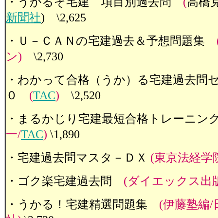
・うかるぞ宅建 項目別過去問
(
高橋克
新聞社
) \2,625
・Ｕ－ＣＡＮの宅建過去＆予想問題集
ン)
\2,730
・わかって合格（うか）る宅建過去問
０
(
TAC
)
\2,520
・まるかじり宅建最短合格トレーニン
一/
TAC
)
\1,890
・宅建過去問マスタ－ＤＸ
(東京法経学
・ゴク楽宅建過去問
(ダイエックス出版
・うかる！宅建精選問題集
(伊藤塾編