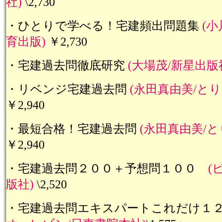
社)
\2,730
・ひとりで学べる！宅建頻出問題集
(
育出版)
￥2,730
・宅建過去問徹底研究
(大場茂/新星出版
・リベンジ宅建過去問
(永田真由美/とり
￥2,940
・最短合格！宅建過去問
(永田真由美/と
￥2,940
・宅建過去問２００＋予想問１００
(
版社)
\2,520
・宅建過去問エキスパートこれだけ１