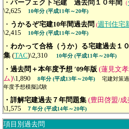
・
パーフェクト宅建 過去問１０年間
（
\2,625
10年分 (平成11年～20年)
・
うかるぞ宅建10年間過去問
週刊住宅
(
\2,415
10年分 (平成11年～20年)
・
わかって合格（うか）る宅建過去１
集
(
TAC
)\2,310
10年分 (平成11年～20年)
・過去問＋本年度予想 ′09年版
(蓮見文孝
ム)
\1,890
8年分 (平成13年～20年)
宅建対策過
年度予想模擬試験
・詳解宅建過去７年問題集
(豊田啓盟/成
\1,575
７年分 (平成14年～20年)
項目別過去問