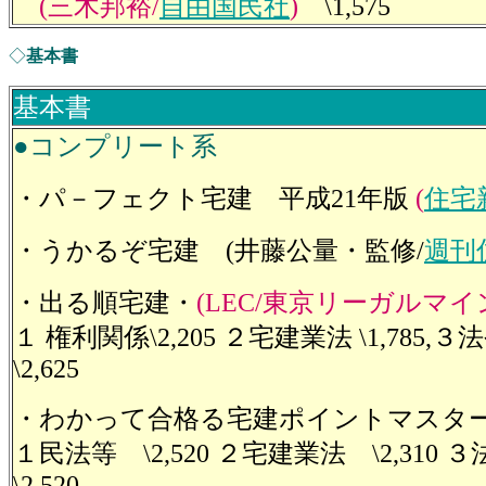
(三木邦裕/
自由国民社
)
\1,575
◇
基本書
基本書
●コンプリート系
・パ－フェクト宅建 平成21年版
(
住宅
・うかるぞ宅建 (井藤公量・監修/
週刊
・出る順宅建・
(LEC/東京リーガルマイ
１ 権利関係\2,205 ２宅建業法 \1,7
\2,625
・わかって合格る宅建ポイントマスタ
１民法等 \2,520 ２宅建業法 \2,3
\2,520