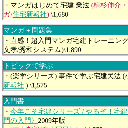
・マンガはじめて宅建 業法
(植杉伸介・
ガ/
住宅新報社
)
\1,680
マンガ＋問題集
・直感！超入門マンガ宅建トレーニング
文孝/秀和システム)\1,890
トピックで学ぶ
・(楽学シリーズ) 事件で学ぶ宅建民法 (
新報社
) \1,575
入門書
・
今年こそ宅建シリーズ / やるぞ！宅
門の入門〉
2009年版