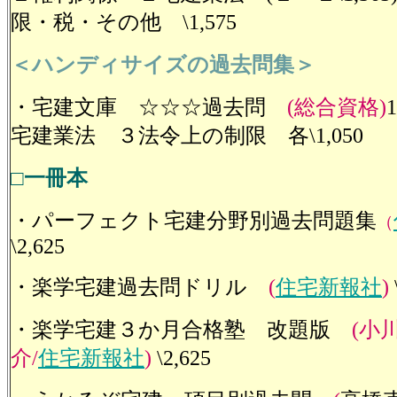
限・税・その他 \1,575
＜ハンディサイズの過去問集＞
・宅建文庫 ☆☆☆過去問
(総合資格)
宅建業法 ３法令上の制限 各\1,050
□一冊本
・パーフェクト宅建分野別過去問題集
（
\2,625
・楽学宅建過去問ドリル
(
住宅新報社
)
・楽学宅建３か月合格塾 改題版
(小川
介/
住宅新報社
)
\2,625