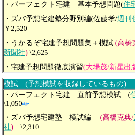
・パーフェクト宅建 基本予想問題(
住
・ズバ予想宅建塾分野別編(佐藤孝/
週刊
￥2,520
・うかるぞ宅建予想問題集＋模試
(高橋
新聞社
)
\2,625
・宅建予想問題徹底演習
(大場茂/新星出
模試 (予想模試を収録しているもの)
・パーフェクト宅建 直前予想模試
(
\1,050
・ズバ予想宅建塾 模試編
(高橋克典/
社
)
\2,310