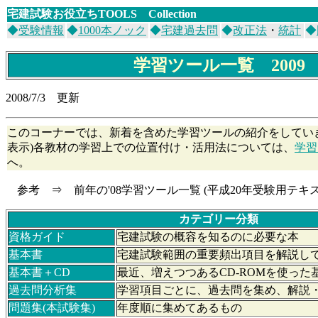
宅建試験お役立ち
TOOLS Collection
◆
受験情報
◆
1000本ノック
◆
宅建過去問
◆
改正法
・
統計
◆
学習ツール一覧 2009
2008/7/3 更新
このコーナーでは、新着を含めた学習ツールの紹介をしてい
表示)各教材の学習上での位置付け・活用法については、
学習
へ。
参考 ⇒ 前年の'08学習ツール一覧 (平成20年受験用テキス
カテゴリー分類
資格ガイド
宅建試験の概容を知るのに必要な本
基本書
宅建試験範囲の重要頻出項目を解説し
基本書＋CD
最近、増えつつあるCD-ROMを使った
過去問分析集
学習項目ごとに、過去問を集め、解説
問題集(本試験集)
年度順に集めてあるもの