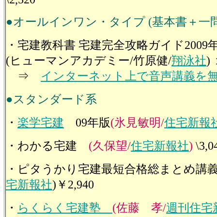
●オールインワン・タイプ (基本書＋一
・宅建教科書 宅建完全攻略ガイド200
(ヒューマンアカデミー/竹原健/
翔泳社
)
⇒
インターネット上で音声講義を
●スタンダード系
・
楽学宅建
09年版
(氷見敏明/
住宅新報
・わかる宅建
(久保望/
住宅新報社
)
\3,0
・ピタうかり宅建最短合格総まとめ講義
宅新報社
)￥2,940
・
らくらく宅建塾
(佐藤 孝/
週刊住宅