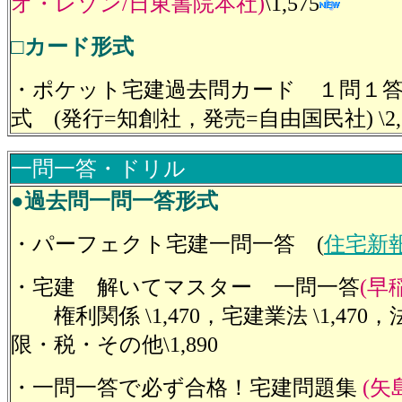
オ・レゾン/日東書院本社)
\1,575
□カード形式
・ポケット宅建過去問カード １問１
式 (発行=知創社，発売=自由国民社) \2,
一問一答・ドリル
●過去問一問一答形式
・パーフェクト宅建一問一答 (
住宅新報
・宅建 解いてマスター 一問一答
(早
権利関係 \1,470，宅建業法 \1,470
限・税・その他\1,890
・一問一答で必ず合格！宅建問題集
(矢