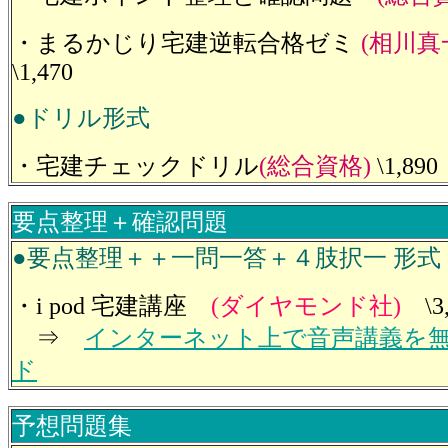
・まるかじり宅建逆転合格ゼミ
(相川真
\1,470
●ドリル形式
・宅建チェックドリル
(総合資格)
\1,890
要点整理＋確認問題
●要点整理＋＋一問一答＋４肢択一 形式
・i pod 宅建講座
(ダイヤモンド社)
\3
⇒
インターネット上で音声講義を
ド
予想問題集