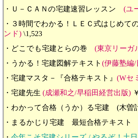
・Ｕ－ＣＡＮの宅建速習レッスン
(ユ
・３時間でわかる！ＬＥＣ式はじめて
ンド)
\1,523
・どこでも宅建とらの巻
(東京リーガ
・うかる！宅建図解テキスト
(伊藤塾編
・宅建マスタ－『合格テキスト』
(Wセ
・宅建先生
(成瀬和之/早稲田経営出版)
￥
・わかって合格（うか）る宅建 (木曽計行/
・まるかじり宅建 最短合格テキス
・
今年こそ宅建シリーズ / やるぞ！土