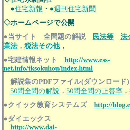
●
住宅新報
・
●
週刊住宅新聞
◇ホームページで公開
●当サイト 全問題の解説
民法等
法
業法
，
税法その他
，
●宅建情報ネット
http://www.ess-
net.info/tksokuhou/index.html
解説集のPDFファイル(ダウンロード)
50問全問の解説
，
50問全問の正答率
，
●クイック教育システムズ
http://blog.
●ダイエックス
http://www.dai-