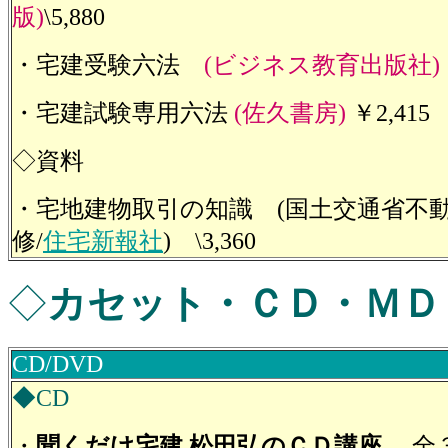
版)
\5,880
・宅建受験六法
(ビジネス教育出版社)
・宅建試験専用六法
(佐久書房)
￥2,415
◇資料
・宅地建物取引の知識 (国土交通省不
修/
住宅新報社
) \3,360
◇
カセット・ＣＤ・ＭＤ
CD/DVD
◆CD
・
聞くだけ宅建 松田弘のＣＤ講座
全