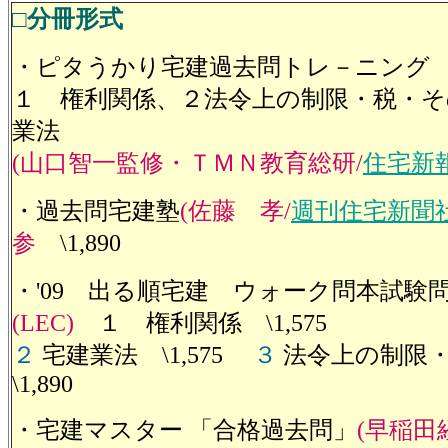
□分冊形式
・ピタうかり宅建過去問トレ－ニング
１ 権利関係、２法令上の制限・税・そ
業法
(山口智一監修・ＴＭＮ教育総研/
住宅新
・過去問宅建塾
(佐藤 孝/
週刊住宅新聞
参
\1,890
・'09 出る順宅建 ウォーク問本試
(LEC)
１ 権利関係
\1,575
２
宅建業法 \1,575
３
法令上の制限
\1,890
・宅建マスター 「合格過去問」
(早稲田