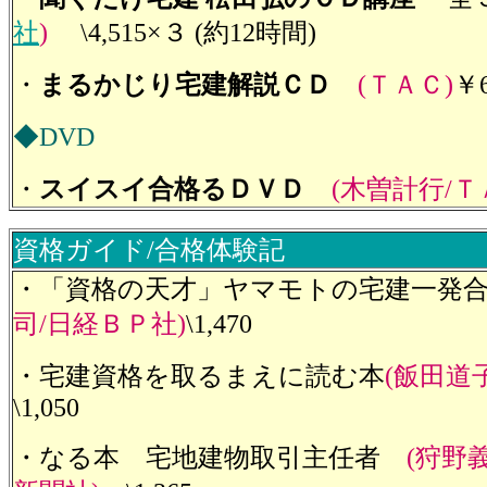
社
)
\4,515×３ (約12時間)
・
まるかじり宅建解説ＣＤ
(ＴＡＣ)
￥6
◆DVD
・
スイスイ合格るＤＶＤ
(木曽計行/Ｔ
資格ガイド/合格体験記
・「資格の天才」ヤマモトの宅建一発
司/日経ＢＰ社)
\1,470
・宅建資格を取るまえに読む本
(飯田道
\1,050
・なる本 宅地建物取引主任者
(狩野