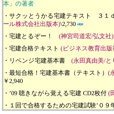
本」の著者
・サクッとうかる宅建テキスト ３１
ール株式会社出版本)
\2,730
・宅建とるぞー！
(神宮司道宏/弘文社)
・宅建合格テキスト
(ビジネス教育出版
・リベンジ宅建基本書
(永田真由美/と
・最短合格！宅建基本書（テキスト）
(
￥2,940
・’09 聴きながら覚える宅建 CD2枚付
(
・１回で合格するための宅建試験’０９