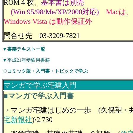
ROM４枚、
基本書は別売
(Win 95/98/Me/XP/2000対応)
Macは
Windows Vista は動作保証外
問合せ先 03-3209-7821
▼
書籍テキスト一覧
▼平成21年受験用書籍
◇
コミック版・入門書・トピックで学ぶ
マンガで学ぶ宅建入門
■マンガで学ぶ入門書
・マンガ宅建はじめの一歩 (久保望・
宅新報社
)\2,730