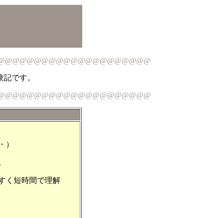
習
@@@@@@@@@@@@@@@@@@@@@
験記です。
@@@@@@@@@@@@@@@@@@@@@
・）
た。
すく短時間で理解