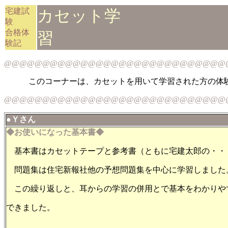
宅建試
カセット学
験
合格体
験記
@@@@@@@@@@@@@@@@@@@@@@@@@@@@@
このコーナーは、カセットを用いて学習された方の体
@@@@@@@@@@@@@@@@@@@@@@@@@@@@@
●Ｙさん
◆お使いになった基本書◆
基本書はカセットテープと参考書（ともに宅建太郎の・・
問題集は住宅新報社他の予想問題集を中心に学習しまし
この繰り返しと、耳からの学習の併用とで基本をわかりや
できました。