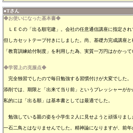
●Тさん
◆お使いになった基本書◆
ＬＥＣの「出る順宅建」。会社の任意通信講座に指定され
但しカセットテープ付きにしました。尚、基礎力完成講座と
「教育訓練給付制度」を利用した為、実質一万円はかかって
◆学習上の克服点◆
完全独習でしたので毎日勉強する習慣付けが大変でした。
添削では、期限と「出来て当り前」というプレッシャーがか
私的には「出る順」は基本書としては最適でした。
勉強している親の姿を小学生２人に見せようと頑張りまし
一石二鳥とはなりませんでした。精神論になりますが、前年