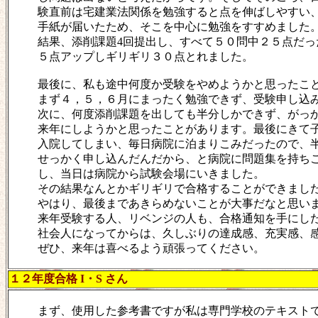
験直前は宅建業法関係を勉強すると点を伸ばしやすい
手紙が届いたため、そこを中心に勉強をすすめました
結果、添削課題4回提出し、すべて５０問中２５点だっ
５点アップしギリギリ３０点とれました。
最後に、私も途中何度か受験をやめようかと思ったこ
まず４，５，６月にまったく勉強できず、受験申し込
次に、何度添削課題を出しても半分しかできず、がっ
来年にしようかと思ったことがあります。最後にきて
入院してしまい、毎日病院に泊まりこみだったので、
せっかく申し込んだんだから、と病院に問題集を持ち
し、当日は病院から試験会場にいきました。
その結果なんとかギリギリで合格することができまし
やはり、最後まであきらめないことが大事だなと思い
来年受験する人、リベンジの人も、合格通知を手にし
社会人になってからは、久しぶりの達成感、充実感、
ぜひ、来年は喜べるよう頑張ってください。
１２年度合格 I・S さん
まず、使用した参考書ですが私は専門学校のテキスト