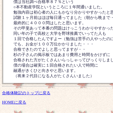
僕は当社調べ合格率８７％という
○本不動産学院というところに１年間通いました。
勉強内容は初心者の人にもかなり分かりやすかったと
試験１ヶ月前はほぼ毎日通ってました（朝から晩まで
最終的に４０００問はしたと思います。
その甲斐あって本番の問題はけっこうわかりやすかっ
同い年の子で高校と大学を野球推薦でいってた人も
１回で合格したんですよー（勉強は苦手の人やったの
でも、お金が１００万位かかりました・・・
合格できたのでよしと思ってますが・・
杉の子さんの掲示板ではあまり費用と時間をかけずに
合格された方がたくさんいらっしゃってびっくりしま
僕の場合は確実に１回合格されたい人で時間に
融通がきくひと向きやと思います。
（将来２代目になる人がたくさんいました）
合格体験記のトップに戻る
HOMEに戻る