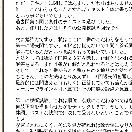
ただ、テキストに関してはあまりこだわりはありませ
唯一、こだわりがあったとすればテキスト自体に書き
という事ぐらいでしょうか。
過去問集も同じ条件のテキストを選びました。
あと、使用したのはＬＥＣの公開模試８回分です。
次に勉強方ですが、私はここに一番のこだわりをもっ
第一に過去問ですが、４択とは捉えないで１問１答式
解いているんだという意識をもって解いていました。
方法としては紙等で問題文３問を隠し、正解と思われ
解答を見る、また４番が正解だと思われるときはあえ
そして、これを１番からと４番からの２通りの方法で
もちろん、この方法はとりあえず1、２回過去問を通し
最終的には間違えた（もしくは正答していても論点が
マーカーでラインを引き直前はその問題の論点の見直
第二に模擬試験、これは順位、点数にこだわるのでは
何肢正答を導き出せたかをチェックします。そして、
体調。ベストな状態では決して受けないということで
ミス
が露呈されにくく、その対処が遅れれば致命傷になり
あと、制限時間を１００分以内と決めて試験に臨みま