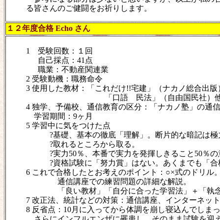
る皆さんのご健闘をお祈りします。
１２年度合格 Echo さん
1 受験回数：１回
自己採点：41点
職業：不動産関連業
2 受験動機：職務命令
3 使用した教材：「これだけ!!宅建」（ナカノ総合出版
「口語 民法」（自由国民社）
4 独学、予備校、通信教育の区分：「ナカノ塾」の通
学習期間：9ヶ月
5 学習中に気をつけた点
?基礎、基本の徹底「理解」。断片的な暗記は極
?取れるところから取る。
?実力50％、本番で実力を発揮しきること50％の
?資格試験に「努力賞」はない。あくまでも「合
6 これで合格したとお考えのポイント：○×式のドリル
通信講座での練習問題の詳細な解説。
「良い教材」「自分に合った学習法」＋「執
7 改正法、統計などの対策：通信講座、インターネッ
8 反省点：10月に入ってから体調を崩し寝込んでしま
さらにインフルエンザに罹患し、そのまま試験を迎