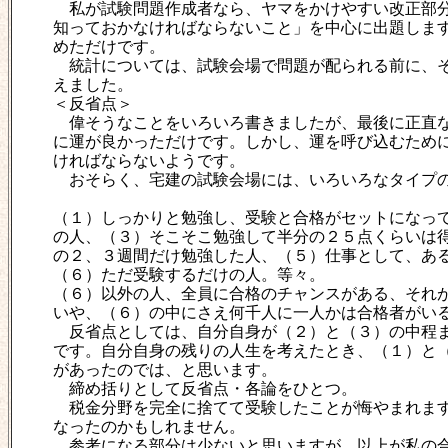
私が試験問題作成者なら、ヤマをかけやすい改正部分
知っておかなければならないこと」を中心に出題しま
めただけです。
統計については、試験会場で問題が配られる前に、そ
えました。
＜反省点＞
偉そうなことをいろいろ書きましたが、最後に正直な
に運が良かっただけです。しかし、運を呼び込むため
ければならないようです。
おそらく、宅建の試験会場には、いろいろなタイプの
（１）しっかりと勉強し、受験と合格がセットになっ
の人、（３）そこそこ勉強して半分の２５点くらいは
の２、３週間だけ勉強した人、（５）仕事として、あ
（６）ただ受験するだけの人。等々。
（６）以外の人、全員に合格のチャンスがある、それ
いや、（６）の中にさえ何千人に一人かは合格者がい
反省点としては、自分自身が（２）と（３）の中程ま
です。自分自身の残りの人生を考えたとき、（１）と
があったのでは、と思います。
締め括りとして反省点・各論をひとつ。
税金分野を完全に捨てて受験したことが悔やまれます
なったのかもしれません。
参考になる部分は少ないと思いますが、以上が私の合