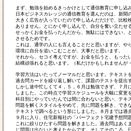
まず、勉強を始めるきっかけとして通信教育に申し込
日本ビジネスカレッジの通信教育を選んだのは、新聞
大きく広告が入っていたので申し込んだだけで、比較
ありません。とにかく申し込んで、自分を奮い立たせ
せっかくお金を払ったんだから、無駄にはできない、
させるためです。
これは、通学の人にも言えることだと思いますが、や
環境に自分を追いこむことが、大事だと思います。
それから、セコイ考えですが、お金を払うと、もった
結構頑張れると思います。（私だけかもしれませんが
学習方法はいたってノーマルだと思います。テキスト
過去問カードを繰り返し解いて、課題のテストを提出
しかし途中忙しくて４，５，６月は勉強できず、７月
しました。この時点で学習スケジュールを大幅に変更
科目別にやっていたんでは間に合わないと思い、テキ
問題を解くスタイルをやめて、先に問題を解き、でき
テキストで調べるという形にしました。８月までは過
９月に入り、住宅新報社の「パーフェクト宅建予想問
これに絞りひたすら問題を解きました。過去問はあく
じ問題は出ないと考えたからです。そしてそのころ、