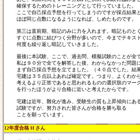
確保するためのトレーニングとして行っていました。
ここで自己採点予想を行ってしまうのですが採点結果
ほぼ同じ点数になるようになれば、しめたものです。
第三は直前期、暗記のみに力を入れます。暗記ものと
すぐに点数に結びつく分野が多いので、今までテキス
何度も繰り返し暗記していきました。
最後に本試験、ここで、過去問、模擬試験のことが全
私は９０分で全てを解答した後、わからなかった問題
まず自己採点予想を立てました。（４０点でした。結
宅建は３５点以上あれば確定です。つまり、よくわか
考えるより正答であると思われるものの選択肢のマー
を行ったほうがより合格に近いと考えたからです。
宅建は近年、難化が進み、受験生の質も上昇傾向にあ
試験ですが、努力された皆さんが合格を勝ち取る
ことを願っています。
12年度合格 H さん