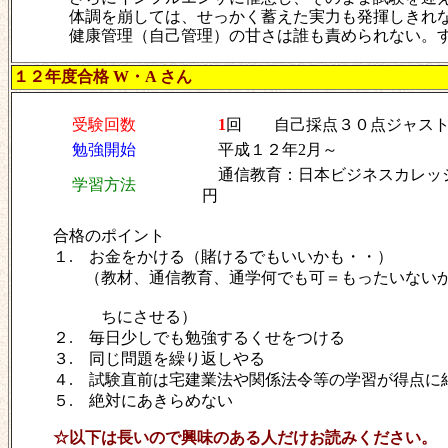
体調を崩しては、せっかく蓄えた実力も発揮しきれ
健康管理（自己管理）の甘さは誰も責められない。
１２年度合格 W・A さん
受験回数
1
回 自己採点３０点ジャス
勉強開始
平成１２年2月～
通信教育：日本ビジネスカレッジ 4
学習方法
円
合格のポイント
１. お金をかける（賭けるでもいいかも・・）
（教材、通信教育、通学何でも可＝もったいない
ちにさせる）
２. 毎日少しでも勉強するくせをつける
３. 同じ問題を繰り返しやる
４. 試験直前は宅建業法や関係法令等の学習が得点に
５. 絶対にあきらめない
☆以下は長いので興味のある人だけお読みください。