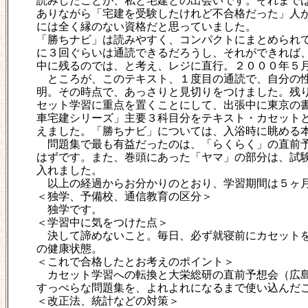
読みしたことが、私と宅建との出会いです。それまで
ありながら「宅建を受験したけれど不合格だった」人
には全く縁のない資格だと思っていました。
「勝ちナビ」は読みやすく、コンパクトにまとめられ
に３回ぐらいは通読できるだろうし、それができれば
中に残るのでは、と考え、レジに直行。２０００年５
ところが、このテキスト、１度目の通読で、自分の性
明。その時点で、あっさりと見切りをつけました。残
セット学習に重点を置くことにして、出張中に東京の
車宅建シリーズ」主要３科目分をテキスト・カセット
えました。「勝ちナビ」については、入浴時に眺める
問題集で最も有益だったのは、「らくらく」の直前予
はずです。また、巻頭にあった「ヤマ」の部分は、試
入れました。
以上の経過からお分かりのとおり、学習期間は５ヶ
＜独学、予備校、通信教育の区分＞
独学です。
＜学習中に気をつけた点＞
決して諦めないこと。毎日、必ず就寝前にカセットを
の健康状態。
＜これで合格したとお考えのポイント＞
カセット学習への転換と大栄総研の直前予想会（広島
すっぺらな問題集を、よれよれになるまで使い込んだ
＜改正法、統計などの対策＞