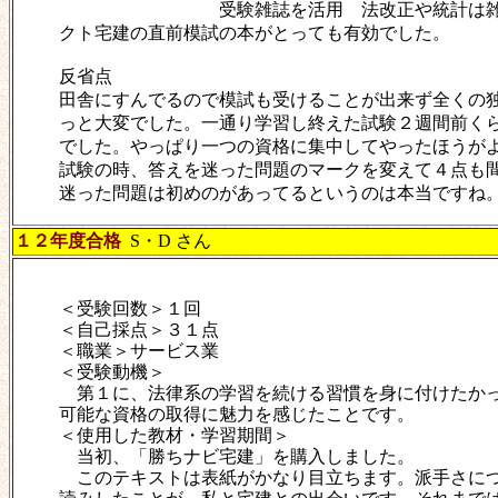
受験雑誌を活用 法改正や統計は雑誌で対応
クト宅建の直前模試の本がとっても有効でした。
反省点
田舎にすんでるので模試も受けることが出来ず全くの
っと大変でした。一通り学習し終えた試験２週間前く
でした。やっぱり一つの資格に集中してやったほうが
試験の時、答えを迷った問題のマークを変えて４点も
迷った問題は初めのがあってるというのは本当ですね
１２年度合格
S・D さん
＜受験回数＞１回
＜自己採点＞３１点
＜職業＞サービス業
＜受験動機＞
第１に、法律系の学習を続ける習慣を身に付けたかっ
可能な資格の取得に魅力を感じたことです。
＜使用した教材・学習期間＞
当初、「勝ちナビ宅建」を購入しました。
このテキストは表紙がかなり目立ちます。派手さにつ