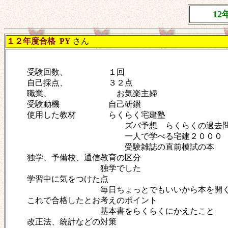
1
１２年度合格
PY
さん
受験回数、 １回
自己採点、 ３２点
職業、 お気楽主婦
受験動機 自己研鑚
使用した教材 らくらく宅建塾
ズバ予想 らくらくの過去
一人で学べる宅建２０００
受験雑誌の直前模試の本
独学、予備校、通信教育の区分
独学でした
学習中に気をつけた点
毎日ちょっとでもいいから本を開
これで合格したとお考えのポイント
基本書をらくらくにかえたこと
改正法、統計などの対策