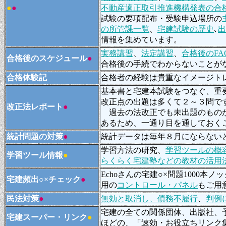
●
●
不動産適正取引推進機構発表の合
試験の要項配布・受験申込場所の
の所
管課一覧
、
宅建試験の歴史
､
出
情報を集めています。
実務講習
、
法定講習
、
合格後のFA
合格後のスケジュール
●
合格後の手続でわからないことが
合格体験記
合格者の経験は貴重なイメージト
基本書と宅建本試験をつなぐ、重
改正点の出題は多くて２～３問で
改正法レポート
●
過去の法改正でも未出題のものが
あるため、一通り目を通しておく
統計問題の対策
●
統計データは毎年８月にならない
学習方法の研究、
学習ツールの概
学習ツール情報
●
らくらく宅建塾などの教材の活用
Echoさんの宅建○×問題1000本ノ
宅建頻出○×チェック
●
用の
コントロール・パネル
もご用
民法対策
●
無効と取消し、債務不履行
、
判例
宅建の全ての関係団体、出版社、
宅建スーパー・リンク
●
ほどの、「速効・お役立ちリンク