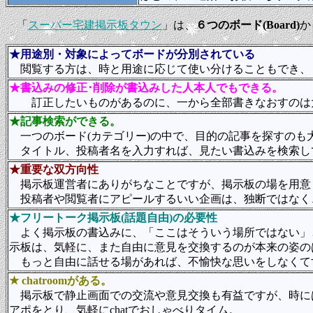
「
スーパー宅建掲示板タウン
」は、
６つのボード(Board)
か
★用途別・対象によってボードが分別されている
閲覧する方は、時と用途に応じて使い分けることもでき、
★書込みの修正･削除が書込みした人本人でもできる。
訂正したいものがあるのに、一から全部書きなおすのは
★記事検索ができる。
一つのボード(カテゴリー)の中で、目的の記事を探すのも
タイトル、投稿者名を入力すれば、見たい書込みを検索し
★重要な双方向性
掲示板運営者にありがちなことですが、掲示板の場を用意
投稿者や閲覧者にアピールするいい企画は、独断ではなく
★フリートーク掲示板(話題自由)の必要性
よく掲示板の書込みに、「ここはそういう場所ではない」
示板は、気軽に、また自由に意見を交換するのが本来の姿の
もっと自由に話せる場があれば、不愉快な思いをしなくて
★ chatroomがある。
掲示板で静止画面での交流や意見交換も有益ですが、時には
アポをとり、気軽にchatでおしゃべりタイム。