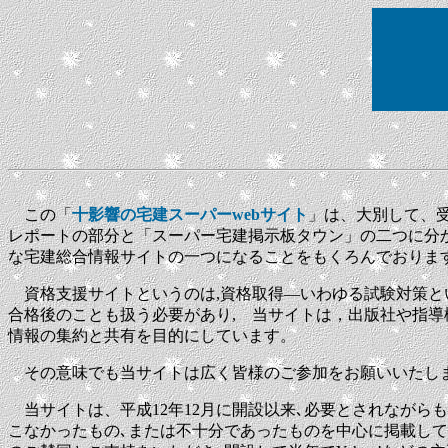
この「
十影響の宅建スーパーwebサイト
」は、大別して、
レポートの部分と「スーパー宅建掲示板タウン」の二つに分
な宅建総合情報サイトの一つになることをもくろんでおりま
資格支援サイトというのは,資格取得―いわゆる試験対策と
合格後のことも扱う必要があり, 当サイトは，出版社や指導
情報の集約と共有を目的にしています。
その意味でも当サイトは広く皆様のご参加をお願いいたし
当サイトは、平成12年12月に開設以来､必要とされながら
こなかったもの､または不十分であったものを中心に掲載し