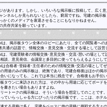
ジがあります。しかし、いろいろな掲示板に投稿して、広く意
ャンネルしか見られないとしたら、窮屈ですね。宅建の掲示板
っかくのメディアを衰退させることにもなりかねません。
の共存共栄を願っています。
ardは、掲示板タウン全体のロビーにあたり、全ての閲覧者へ
任者共通の話題で、情報交換・意見交換・交流する場として設営
ardは、宅建受験者の情報交換･意見交換・交流･憩いの場とし
、相談、意見発信、会議室と多目的に使ってもらえるようにし
ardは合格者･登録者･主任者のための情報交換･交流の場として
この用途のみの掲示板は、絶無であり、宅建合格後はほかの掲
り合いになっても、これでは本当に残念です。合格後もお手伝
示板タウンに来訪された方は、その中から用途に応じてボード
のを書きたい場合もありますよね。
リートークの掲示板は、そういう場合を想定してのことです。
思っていらっしゃる方にぴったりの掲示板です。ここは、ホテル
関連する資格は多く、宅建をベースに他の資格に挑戦する方々