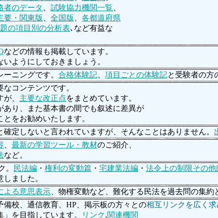
格者のデータ
、
試験協力機関一覧
、
主要・関東版
、
全国版
、
各都道府県
題の項目別の分析表
､など有益な
Q
などの情報も掲載しています。
ないようにしておきましょう。
レーニングです。
合格体験記
、
項目ごとの体験記
と受験者の方
要なコンテンツです。
すが、
主要な改正点
をまとめています。
あり、また基本書の間でも叙述に差異が
ことをお勧めいたします。
と確定しないと言われていますが、そんなことはありません。
容
、
最新の学習ツール・教材
のご紹介、
法
など。
ック。
民法編
・
権利の変動篇
・
宅建業法編
・
法令上の制限その他
意しました。
による意思表示
、物権変動など、難化する民法を過去問の集約
予備校、通信教育、HP、掲示板の方々との
相互リンクを広く求
集」を目指しています。
リンク
,
関連機関