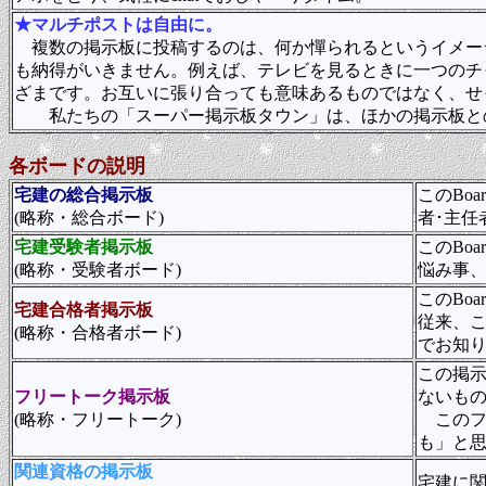
★マルチポストは自由に。
複数の掲示板に投稿するのは、何か憚られるというイメー
も納得がいきません。例えば、テレビを見るときに一つのチ
ざまです。お互いに張り合っても意味あるものではなく、せ
私たちの「スーパー掲示板タウン」は、ほかの掲示板と
各ボードの説明
宅建の総合掲示板
このBo
(略称・総合ボード)
者･主
宅建受験者掲示板
このBo
(略称・受験者ボード)
悩み事
このBo
宅建合格者掲示板
従来、
(略称・合格者ボード)
でお知
この掲
フリートーク掲示板
ないも
(略称・フリートーク)
このフ
も」と
関連資格の掲示板
宅建に