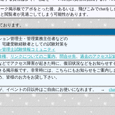
ーク掲示板でアポをとった後、あるいは、飛びこみでchatを
いと閲覧者が見過ごしてしまう可能性があります。
ております。
ション管理士・管理業務主任者などの
。宅建受験経験者としての試験対策を
ン管理士試験情報コミュニティ
作権
、
リンクについてのご案内
、
問合せ先
、
過去のアクセス記
などでアクセス障害が起きた時に、復旧状況などをお知らせ
きる掲示板です。非常時には、こちらにもお知らせをご案内
め、皆様のお力をお貸し下さい。
が、イベントの日以外はご自由にお使いになれます。 →
cha