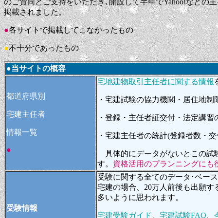
のご賛同とご支持をいただき､開設して半年でYahoo!などの主要
掲載されました。
●
各サイトで掲載してこなかったもの
●
不十分であったもの
●当サイトの概容
宅地建物取引主任者に関する情報
都道府県別
・宅建試験の協力機関・居住地制限
宅建主任者
・登録・主任者証交付・法定講習
情報一覧
・宅建主任者の統計(登録者数・交
●
具体的にデータがないとこの試験
す。
資格活用のプランニングにも
受験に関する全てのデータ･ベー
宅建の場合、20万人前後も出願
多いように思われます。
受験情報
宅建受験ガイド
、
宅建試験FAQ
、