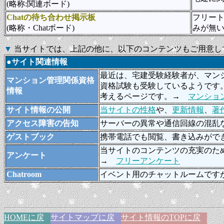
(略称:関連ボード)
Chatの待ち合わせ掲示板
フリート
(略称・Chatボード)
みが無
▼
当サイトでは、上記の他に、以下のコンテンツもご用意し
●サイト関連情報
最近は、宅建受験経験者が、マン
マンション管理関係資格
資格試験も受験しているようです
情報
考えるページです。→
マンショ
サイト情報の公開
当サイトの性格
や、
更新情報
、
著
アクセス障害の告知
サーバーの異常や通信回線の混乱
ゲストブック
携帯電話でも閲覧、書き込みがで
当サイトのコンテンツの充実のた
アンケート
→
フリーアンケート
Chatroom
イベント用のチャットルームです
HOMEに戻
サイトマップに戻
サイト情報のTOPに戻