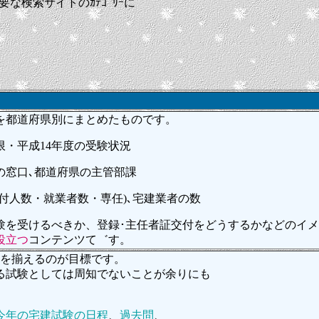
な検索サイトのｶﾃｺﾞﾘｰに
を都道府県別にまとめたものです。
・平成14年度の受験状況
の窓口､都道府県の主管部課
付人数・就業者数・専任)､宅建業者の数
を受けるべきか、登録･主任者証交付をどうするかなどのイメ
役立つ
コンテンツて゛す。
スを揃えるのが目標です。
する試験としては周知でないことが余りにも
今年の宅建試験の日程
、
過去問
、