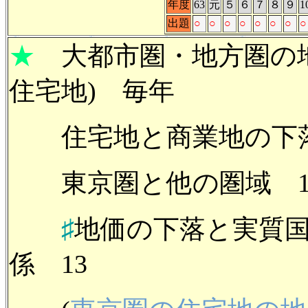
年度
63
元
５
６
７
８
９
1
出題
○
○
○
○
○
○
○
○
★
大都市圏・地方圏の地
住宅地)
住宅地と商業地の下落率 
東京圏と他の圏域 1
♯
地価の下落と実質国
係 13