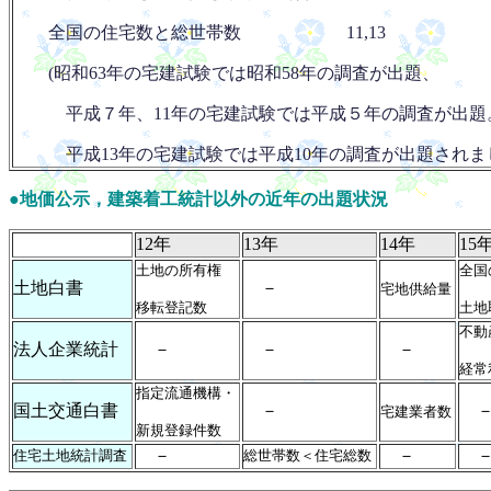
全国の住宅数と総世帯数 11,13
(昭和63年の宅建試験では昭和58年の調査が出題、
平成７年、11年の宅建試験では平成５年の調査が出題
平成13年の宅建試験では
平成10年の調査が出題されま
●地価公示，建築着工統計以外の近年の出題状況
12年
13年
14年
15
土地の所有権
全国
土地白書
－
宅地供給量
移転登記数
土地
不動
法人企業統計
－
－
－
経常
指定流通機構・
国土交通白書
－
宅建業者数
新規登録件数
－
－
住宅土地統計調査
総世帯数＜住宅総数