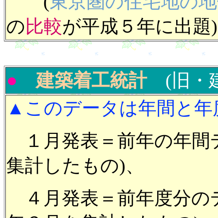
(
東京圏の住宅地の地
の
比較
が平成５年に出題)
●
建築着工統計
(旧・
▲このデータ
は年間と年
１月発表＝前年の年間デー
集計したもの)、
４月発表＝前年度分のデー