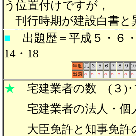
う位置付けですが，
刊行時期が建設白書と
■
出題歴＝平成５・６・７
14・18
年度
元
３
５
６
７
８
９
10
出題
○
○
○
○
○
○
○
○
★
宅建業者の数 (３)･14
宅建業者の法人・個人
大臣免許と知事免許の