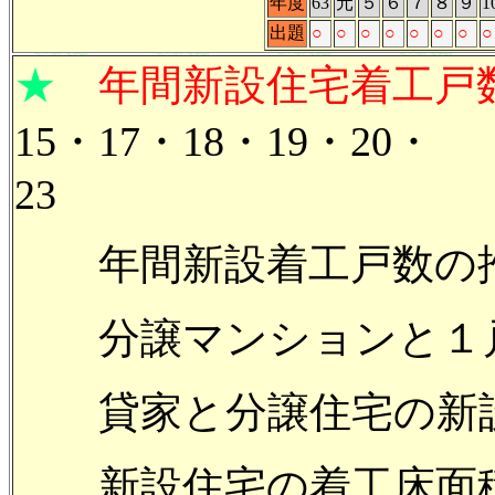
年度
63
元
５
６
７
８
９
1
出題
○
○
○
○
○
○
○
○
★
年間新設住宅着工戸
15・17・18・19・20・
年間新設着工戸数の推
分譲マンションと１戸建
貸家と分譲住宅の新設
新設住宅の着工床面積