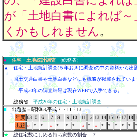
の、「建設白書によれば
が「土地白書によれば～
くかもしれません
。
●
住宅・土地統計調査
(総務省)
▲ 住宅・土地統計調査(５年おきに調査)の中の資料から出
国土交通
白書や土地白書などにも概略が掲載されていま
平成20年の調査結果は現在WEBで入手できる。
総務省
平成20年の住宅・土地統計調査
■
出題歴＝昭和63,平成７・11・13
年度
63
５
６
７
８
９
10
11
12
13
14
15
16
17
18
出題
○
*
*
○
*
*
*
○
*
○
*
*
*
*
*
★
総住宅数にしめる持ち家数の割合 ７