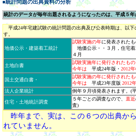
統計問題の出典資料の分析
■
統計のデータが毎年出題されるようになったのは、平成５年
平成24年宅建試験の統計問題の出典及び公表時期は、以下
す。
試験実施の年
に発表されたも
地価公示・建築着工統計
地価公示・・３月，住宅着
４月
試験実施年に発行されたもの
土地白書
今年は
平成24年版・
2012
試験実施の年に発行されたも
国土交通白書・
今年は
平成23年度版
201
法人企業統計
例年９月頃発表されます。(平成
５年ごとの調査なので
、
直近
住宅・土地統計調査
査)
昨年まで、実は、この６つの出典か
れていません。