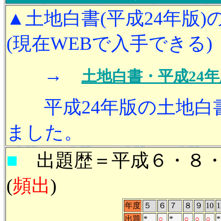
▲土地白書(平成24年版
(現在WEBで入手できる)
→
土地白書・平成24年
平成24年版の土地白書
ました。
■
出題歴＝平成６・８・９・1
(
頻出
)
年度
５
６
７
８
９
10
1
出題
*
○
*
○
○
○