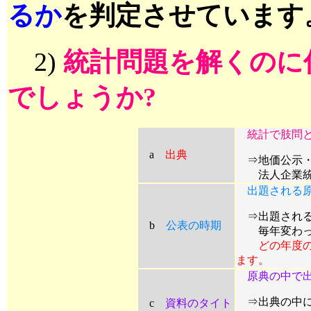
るか
を判定させています
2)
統計問題を解くのに
でしょうか?
統計で肢問
a
出典
⇒地価公示
法人企業統計
出題される
⇒出題される
b
公表の時期
毎年変わ
どの年度
ます。
原典の中で
⇒出典の中に
c
資料のタイト