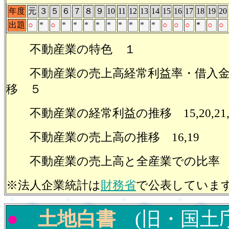
年度
元
３
５
６
７
８
９
10
11
12
13
14
15
16
17
18
19
20
出題
○
*
○
*
*
*
*
*
*
*
*
*
○
○
○
*
○
○
不動産業の特色 １
不動産業の売上高経常利益率・借入金
移 ５
不動産業の経常利益の推移 15,20,21,2
不動産業の売上高の推移 16,19
不動産業の売上高と全産業での比率 
※法人企業統計は
財務省
で公表していま
●
土地白書
(旧・国土