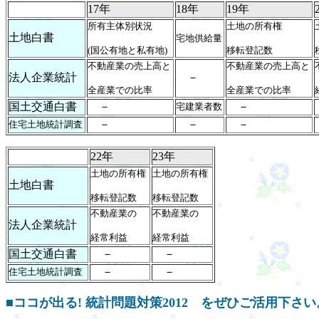
17年
18年
19年
所有主体別状況
土地の所有権
土地白書
宅地供給量
(国公有地と私有地)
移転登記数
不動産業の売上高と
不動産業の売上高と
法人企業統計
－
全産業での比率
全産業での比率
国土交通白書
－
－
宅建業者数
－
－
－
住宅土地統計調査
22年
23年
土地の所有権
土地の所有権
土地白書
移転登記数
移転登記数
不動産業の
不動産業の
法人企業統計
経常利益
経常利益
国土交通白書
－
－
－
－
住宅土地統計調査
■
ココが出る! 統計問題対策2012 をぜひご活用下さい