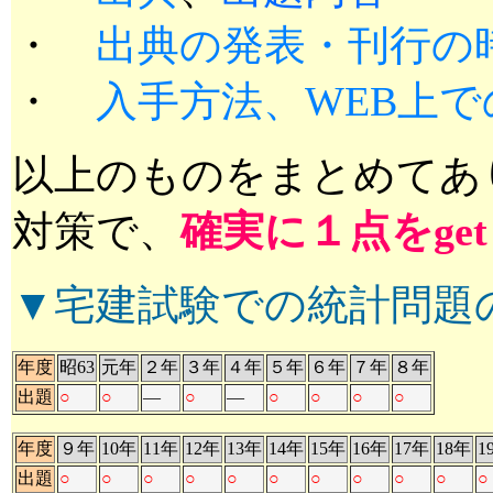
・
出典の発表・刊行の
・
入手方法、WEB上で
以上のものをまとめてあ
対策で、
確実に１点をget
▼宅建試験での統計問題
年度
昭63
元年
２年
３年
４年
５年
６年
７年
８年
出題
○
○
―
○
―
○
○
○
○
年度
９年
10年
11年
12年
13年
14年
15年
16年
17年
18年
1
出題
○
○
○
○
○
○
○
○
○
○
○