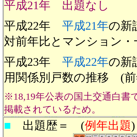
平成21年 出題なし
平成22年
平成21年
の新
対前年比とマンション・一
平成23年
平成22年
の新
用関係別戸数の推移 (前
※18,19年公表の国土交通白
掲載されているため。
■
出題歴＝ (
例年出題
)