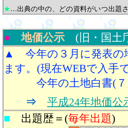
★
…
出典の中の、どの資料がいつ出題
●
地価公示
(旧・国土
▲ 今年の３月に発表の
ます。(現在WEBで入手
今年の土地白書(７月
⇒
平成24年地価公
■
出題歴＝(
毎年出題
)