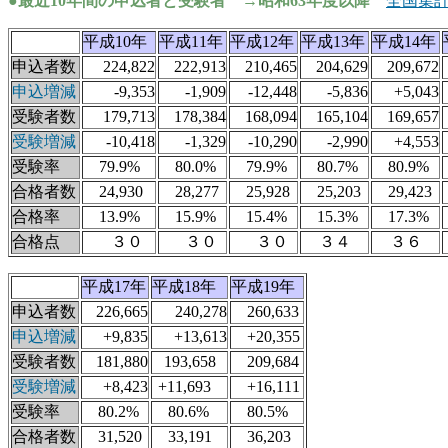
●最近10年間の申込者と受験者 →昭和63年度以降
全国集
平成10年
平成11年
平成12年
平成13年
平成14年
申込者数
224,822
222,913
210,465
204,629
209,672
申込増減
-9,353
-1,909
-12,448
-5,836
+5,043
受験者数
179,713
178,384
168,094
165,104
169,657
受験増減
-10,418
-1,329
-10,290
-2,990
+4,553
受験率
79.9%
80.0%
79.9%
80.7%
80.9%
合格者数
24,930
28,277
25,928
25,203
29,423
合格率
13.9%
15.9%
15.4%
15.3%
17.3%
合格点
３０
３０
３０
３４
３６
平成17年
平成18年
平成19年
申込者数
226,665
240,278
260,633
申込増減
+9,835
+13,613
+20,355
受験者数
181,880
193,658
209,684
受験増減
+8,423
+11,693
+16,111
受験率
80.2%
80.6%
80.5%
合格者数
31,520
33,191
36,203