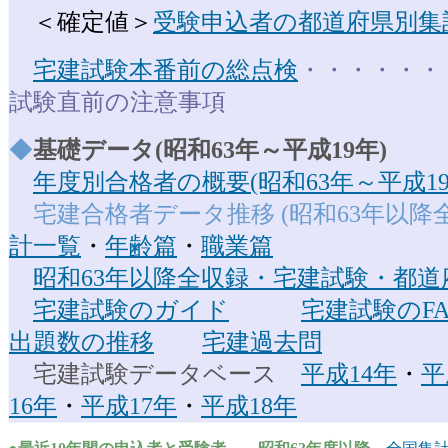
＜確定値＞
受験申込者の都道府県別集
宅建試験本番前の総点検
・・・・・・
試験直前の注意事項
◆
基礎データ(昭和63年～平成19年)
年度別合格者の概要(昭和63年～平成19
宅建合格者データ推移 (昭和63年以
計一覧
・
年齢篇
・
職業篇
昭和63年以降全収録・宅建試験・都道
宅建試験のガイド
宅建試験のFA
出題数の推移
宅建過去問
宅建試験データベース
平成14年
・
平
16年
・
平成17年
・
平成18年