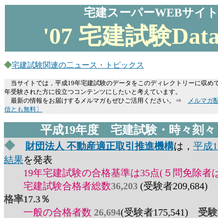
宅建スーパーWEBサイ
'07 宅建試験Data
◆
宅建試験関連の二ュース・トピックス
当サイトでは，平成19年宅建試験のデータをこのディレクトリーに収め
年受験された方に役立つコンテンツにしたいと考えています。
最新の情報をお届けするメルマガもぜひご活用ください。⇒
メルマガ
信とも無料〕
平成19年度
宅建試験・時々刻々・H
◆
財団法人 不動産適正取引推進機構
は，
平成
結果
を発表
19年宅建試験の合格基準は35点(５問免除者は
宅建試験合格者総数
36,203
(受験者209,684)
格率17.3％
一般の合格者数
26,694
(受験者175,541)
受験