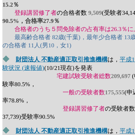
15.2％
登録講習修了者
の合格者数
9,509
(受験者34,1
90.5%，合格率27.9％
合格者のうち５問免除者の占有率は26.3％
最高齢合格者 82歳(千葉)，最年少合格者 13歳
の合格者 11人(男10，女1)
◆
財団法人 不動産適正取引推進機構
は，
平成
験状況 (速報値)
(10/21現在)を発表
宅建試験受験者総数
209,697
験率80.5%，
一般の受験者数
175,555
(申
率78.8%，
登録講習修了者
の受験者数
37,739)受験率90.5%
◆
財団法人 不動産適正取引推進機構
は，
平成