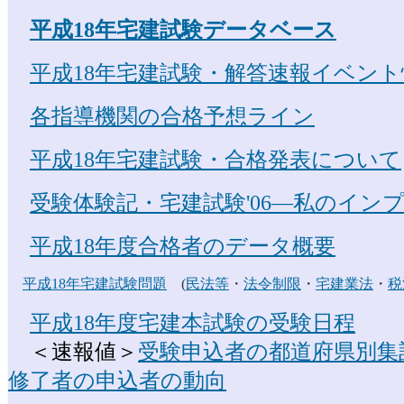
平成18年宅建試験データベース
平成18年宅建試験・解答速報イベント
各指導機関の合格予想ライン
平成18年宅建試験・合格発表について
受験体験記・宅建試験'06―私のイン
平成18年度合格者のデータ概要
平成18年宅建試験問題
(
民法等
・
法令制限
・
宅建業法
・
税
平成18年度宅建本試験の受験日程
＜速報値＞
受験申込者の都道府県別集
修了者の申込者の動向