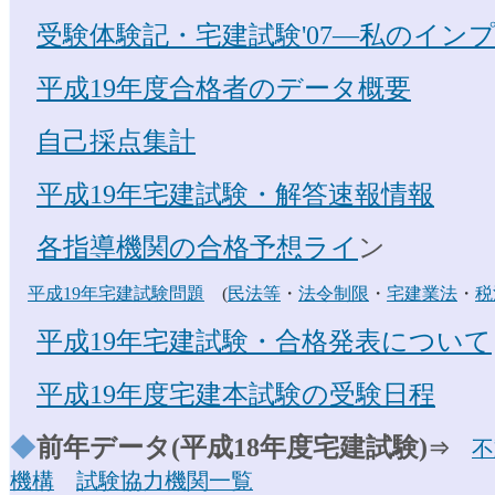
受験体験記・宅建試験'07―私のイン
平成19年度合格者のデータ概要
自己採点集計
平成19年宅建試験・解答速報情報
各指導機関の合格予想ライ
ン
平成19年宅建試験問題
(
民法等
・
法令制限
・
宅建業法
・
税
平成19年宅建試験・合格発表について
平成19年度宅建本試験の受験日程
◆
前年データ(平成18年度宅建試験)
⇒
不
機構
試験協力機関一覧