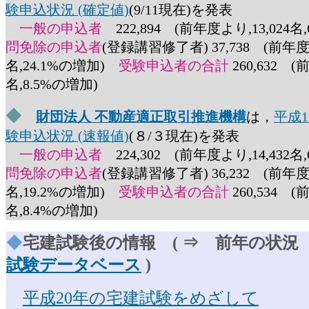
験申込状況 (確定値)
(9/11現在)を発表
一般の申込者
222,894 (前年度より,13,024名
問免除の申込者
(登録講習修了者) 37,738 (前年度よ
名,24.1%の増加)
受験申込者の合計
260,632 (
名,8.5%の増加)
◆
財団法人 不動産適正取引推進機構
は，
平成
験申込状況 (速報値)
(８/３現在)を発表
一般の申込者
224,302 (前年度より,14,432名
問免除の申込者
(登録講習修了者) 36,232 (前年度よ
名,19.2%の増加)
受験申込者の合計
260,534 (
名,8.4%の増加)
◆
宅建試験後の情報 ( ⇒ 前年の状
試験データベース
)
平成20年の宅建試験をめざして