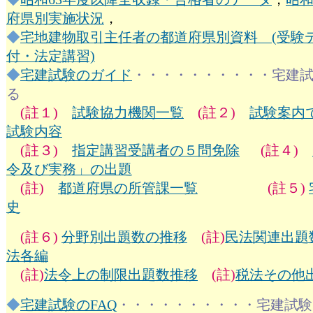
府県別実施状況
，
◆
宅地建物取引主任者の都道府県別資料 (受験
付・法定講習)
◆
宅建試験のガイド
・・・・・・・・・・宅建
る
(註１)
試験協力機関一覧
(註２)
試験案内
試験内容
(註３)
指定講習受講者の５問免除
(註４)
令及び実務」の出題
(註)
都道府県の所管課一覧
(註５)
史
(註６)
分野別出題数の推移
(註)
民法関連出題
法各編
(註)
法令上の制限出題数推移
(註)
税法その他
◆
宅建試験のFAQ
・・・・・・・・・・宅建試験