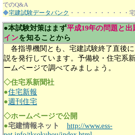
でのQ&A
◆
宅建試験データバンク
・・・・・・・・・・
●本試験対策はまず
平成19年の問題と
イン
を知ることから
各指導機関とも、宅建試験終了直後に
説を発行しています。予備校・住宅系
ームページで調べてみましょう。
◇住宅系新聞社
●
住宅新報
●
週刊住宅
◇ホームページで公開
●
宅建情報ネット
http://www.ess-
net.info/tksokuhou/index.html