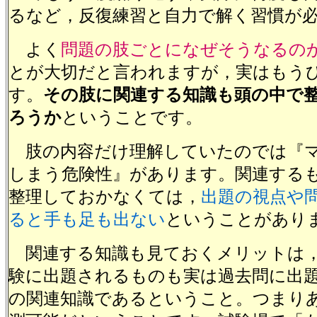
るなど，反復練習と自力で解く習慣が
よく
問題の肢ごとになぜそうなるの
とが大切だと言われますが，実はもう
す。
その肢に関連する知識も頭の中で
ろうか
ということです。
肢の内容だけ理解していたのでは『
しまう危険性』があります。関連する
整理しておかなくては，
出題の視点や
ると手も足も出ない
ということがあり
関連する知識も見ておくメリットは，
験に出題されるものも実は過去問に出
の関連知識であるということ。つまり