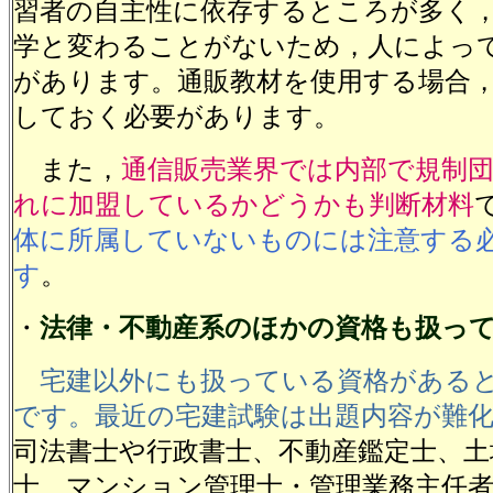
習者の自主性に依存するところが多く
学と変わることがないため，人によっ
があります。通販教材を使用する場合
しておく必要があります。
また，
通信販売業界では内部で規制
れに加盟しているかどうかも判断材料
体に所属していないものには注意する
す
。
・
法律・不動産系のほかの資格も扱っ
宅建以外にも扱っている資格がある
です。最近の宅建試験は出題内容が難
司法書士や行政書士、不動産鑑定士、土
士、マンション管理士・管理業務主任