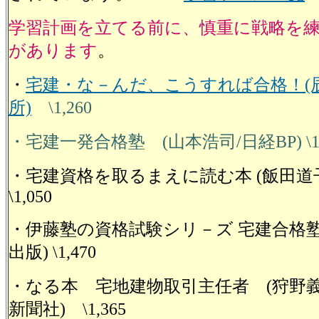
学習計画を立てる前に、慎重に戦略を
があります
。
・
宅建・な－んだ、こうすれば合格！(
所)
\1,260
・宅建一発合格塾 (山本浩司/日経BP) \1,
・宅建資格を取るまえに読む本 (飯田道子
\1,050
・伊藤塾の資格試験シリ－ズ 宅建合格塾 
出版) \1,470
・なる本 宅地建物取引主任者 (狩野義
新聞社) \1,365