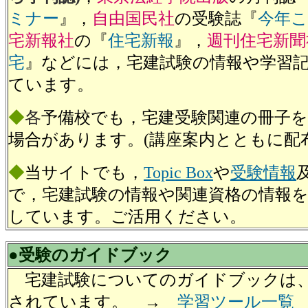
ミナー
』，
自由国民社
の受験誌『
今年こ
宅新報社
の『
住宅新報
』，
週刊住宅新聞
宅
』などには，宅建試験の情報や学習
ています。
◆
各
予備校でも，宅建受験関連の冊子
場合があります。(講座案内とともに配布
◆
当サイトでも，
Topic Box
や
受験情報
で，宅建試験の情報や関連資格の情報
しています。ご活用ください。
●受験のガイドブック
宅建試験についてのガイドブックは
されています。 →
学習ツール一覧