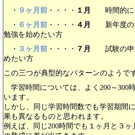
・
９ヶ月前
・・・・
１月
時間的に余
・
６ヶ月前
・・・・
４月
新年度の始
勉強を始めたい方
・
３ヶ月前
・・・・
７月
試験の申込
めたい方
この三つが典型的なパターンのようで
学習時間については、よく200～300
います。
しかし、同じ学習時間数でも学習期間
果も異なるものと思われます。
例えば、同じ200時間でも１ヶ月と３