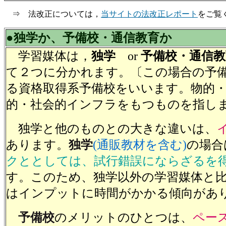
⇒ 法改正については，
当サイトの法改正レポート
をご覧
●独学か、予備校・通信教育か
学習媒体は，
独学
or
予備校・通信教
て２つに分かれます。〔この場合の予
る資格取得系予備校をいいます。物的
的・社会的インフラをもつものを指し
独学と他のものとの大きな違いは、
あります。
独学
(通販教材を含む)
の場合
クととしては、試行錯誤にならざるを
す。このため、独学以外の学習媒体と
はインプットに時間がかかる傾向があ
予備校
のメリットのひとつは、
ペー