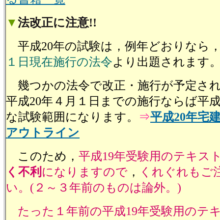
▼
法改正に注意
!!
平成20年の試験は，例年どおりなら
１日現在施行の法令
より出題されます
幾つかの法令で改正・施行が予定され
平成20年４月１日までの施行ならば平成
な試験範囲になります。
⇒
平成20年宅
アウトライン
このため，
平成19年受験用のテキス
く不利
になりますので
，
くれぐれもご
い。(２～３年前のものは論外。)
たった１年前の平成19年受験用のテ