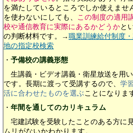
を満たしているところでしか使えませ
を使わないにしても、
この制度の適用
校や通信教育に実際にあるかどうか
と
の判断材料です。→
職業訓練給付制度・
地の指定校検索
・
予備校の講義形態
生講義・ビデオ講義・衛星放送を用い
です。長期に渡って受講するので、
学
活に合わせたものを選ぶ
ことになりま
・
年間を通してのカリキュラム
宅建試験を受験したことのある方に
ムリがないかわかります。