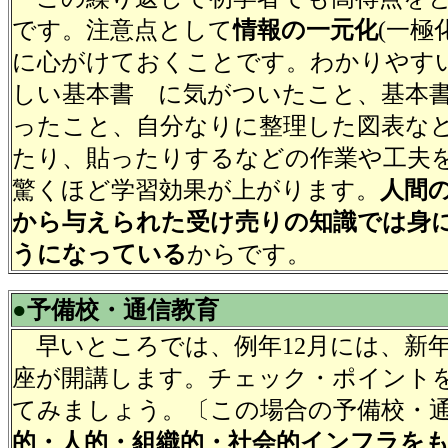
です。注意点として
情報の一元化
(一極
に心がけておくことです。わかりやすい基
しい基本書 に気がついたこと、基本
ったこと、自分なりに整理した図表な
たり、貼ったりするなどの作業や工夫
驚くほど学習効果が上がります。
人間
から与えられた受け売りの知識では身
うになっている
からです。
●
予備校・通信教育
早いところでは、例年12月には、新
座が開講します。チェック・ポイント
てみましょう。〔この場合の予備校・
的・人的・組織的・社会的インフラを