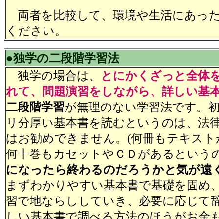
両者を比較して、環境や生活にあった
ください。
●独学の二段階学習法
独学の場合は、
とにかくざっと全体
れて、問題演習をしながら、詳しい基
二段階学習
が無理のない学習法です。
リ分厚い基本書を読むというのは、法
はお勧めできません。(何冊もテキスト
何十巻もカセットやＣＤがあるという
になったら終わるのだろうかと気が遠
まずわかりやすい基本書で基礎を固め
習で地ならししていき、必要に応じて
しい基本書で調べる方法のほうがお金