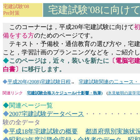
宅建試験'08
宅建試験'08に向け
Pre対策
このコーナーは，平成20年宅建試験に向けて
備をする方
のためのページです。
テキスト・予備校・通信教育の選び方や，宅建
こと，学習計画のプランニングなどを，ご紹介
◆
このページは，近々，装いを新たに
〔電脳宅
白書〕
に移行します。
◆
平成20年(2008)宅建試験日程
宅建試験関連の二ュース・
→
関連リンク
宅建試験合格スケジュール(十影響・執筆)
(
氷見敏明の楽学
◆関連ページ一覧
◆
2007宅建試験データベース
・・・・・・・・・
験の全データ
◆
平成18年宅建試験の概要
都道府県別実施状
◆
昭和63年度以降全収録・合格者のデータ
，
昭和