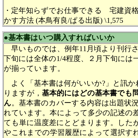
・定年知らずでお仕事できる 宅建資
かす方法
(本鳥有良/ぱる出版)
\1,575
●基本書はいつ購入すればいいか
早いものでは、例年11月頃より刊行さ
下旬には全体の1/4程度、２月下旬には
が揃っています。
よく「基本書は何がいいか?」と訊か
りますが，
基本的にはどの基本書でも
ん
。基本書のカバーする内容は出題状
れています。本によって多少の記述の
ても単に温度差にとどまります。した
やこれまでの学習履歴によって選択す