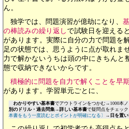
ん。
独学では、問題演習が億劫になり、
の棒読みの繰り返し
で試験日を迎える
があります。実際に自分の力で問題を
足の状態では、思うように点が取れま
力で解かないうちは頭の中にきちんと
態で収納できないからです。
積極的に問題を自力で解くことを早
があります。学習単元ごとに、
わかりやすい基本書
でアウトラインをつかむ→1000本
別のドリル・過去問集
→
詳しい基本書
で疑問点をチェック
本書をもう一度読むとポイントが明確になる〕
→
日を置い
この繰り返しで初学者でも高得点をと