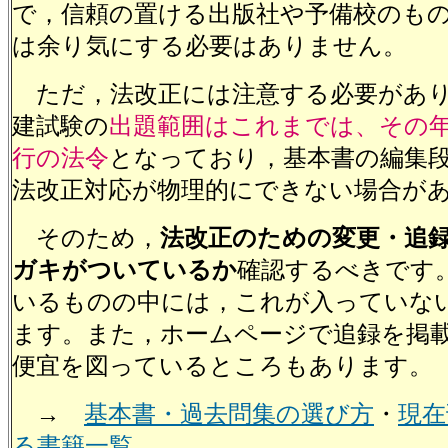
で，信頼の置ける出版社や予備校のも
は余り気にする必要はありません。
ただ，法改正には注意する必要があり
建試験の
出題範囲はこれまでは、その
行の法令
となっており，基本書の編集
法改正対応が物理的にできない場合が
そのため，
法改正のための変更・追
ガキがついているか
確認するべきです
いるものの中には，これが入っていな
ます。また，ホームページで追録を掲
便宜を図っているところもあります。
→
基本書・過去問集の選び方
・
現在
る書籍一覧