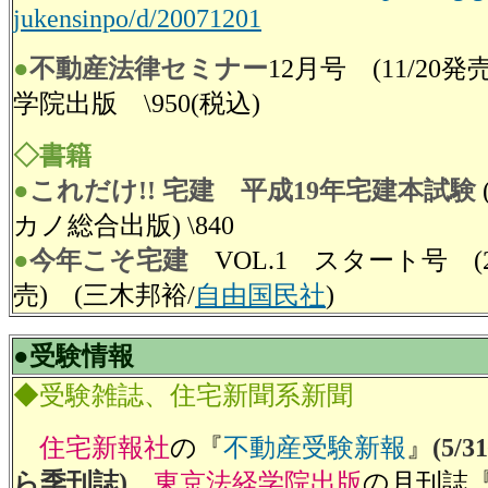
jukensinpo/d/20071201
●
不動産法律セミナー
12月号 (11/20
学院出版 \950(税込)
◇書籍
●
これだけ!! 宅建
平成19年宅建本試験
カノ総合出版) \840
●
今年こそ宅建
VOL.1 スタート号 (
売) (三木邦裕/
自由国民社
)
●受験情報
◆受験雑誌、住宅新聞系新聞
住宅新報社
の『
不動産受験新報
』
(5
ら季刊誌)
，
東京法経学院出版
の月刊誌