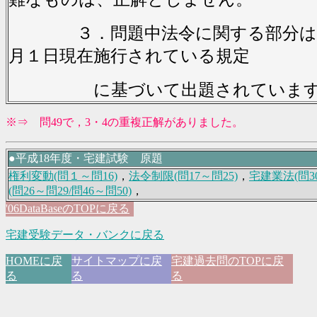
３．問題中法令に関する部分は，
月１日現在施行されている規定
に基づいて出題されています
※⇒ 問49で，3・4の重複正解がありました。
●平成18年度・宅建試験 原題
権利変動(問１～問16)
，
法令制限(問17～問25)
，
宅建業法(問30
(問26～問29/問46～問50)
，
'06DataBaseのTOPに戻る
宅建受験データ・バンクに戻る
HOMEに戻
サイトマップに戻
宅建過去問のTOPに戻
る
る
る