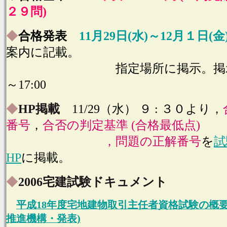
２９問)
◆
合格発表
11月29日(水)～12月１日(金
案内
に記載。
指定場所に掲示。掲示時間
～17:00
◆
HP掲載
11/29（水） ９ : ３０より，
番号
，
合否の判定基準 (合格最低点)
，問題の正解番号
を
試
HP
に掲載。
◆
2006宅建試験ドキュメント
平成18年度宅地建物取引主任者資格試験の概要
推進機構・発表)