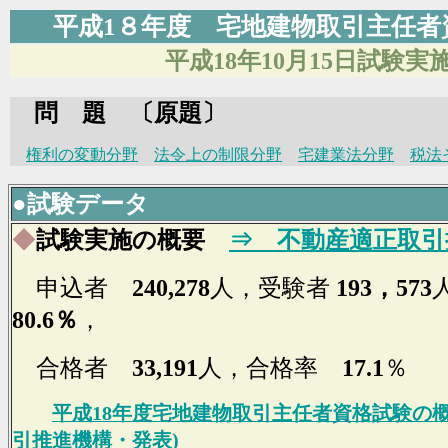
平成1８年度 宅地建物取引主任
平成18年10月15日試験実
問 題 〔原題〕
権利の変動分野
法令上の制限分野
宅建業法分野
税法
●
試験データ
◆
試験実施の概要
⇒ 不動産適正取引
申込者
240,278
人
，受験者
193，573
80.6％
，
合格者
33,191
人，合格率
17.1
％
平成18年度宅地建物取引主任者資格試験の
引推進機構・発表)