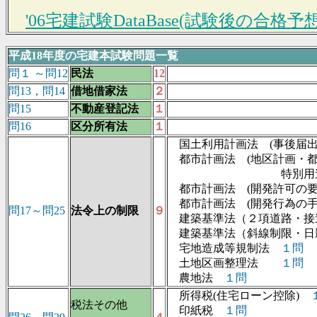
'06宅建試験DataBase(試験後の合格
平成18年度の宅建本試験問題一覧
問１ ～問12
民法
12
問13，問14
借地借家法
２
問15
不動産登記法
１
問16
区分所有法
１
国土利用計画法 (事後届出
都市計画法 (地区計画・
特別用途地
都市計画法 (開発許可の要
都市計画法 (開発行為の
問17～問25
法令上の制限
９
建築基準法（２項道路・
建築基準法（斜線制限・日
宅地造成等規制法
１問
土地区画整理法
１問
農地法
１問
所得税(住宅ローン控除)
税法その他
印紙税
１問