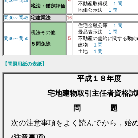
問26～問29
４
不動産取得税
１問
税法・鑑定評価
地価公示法
１問
問30～問45
宅建業法
16
住宅金融公庫
１問
景品表示法
１問
税法その他
問46～問50
５
不動産の需給に関する動向(
５問免除
建物
１問
土地
１問
【問題用紙の表紙】
平成１８年度
宅地建物取引主任者資格試
問 題
次の注意事項をよく読んでから，始
(注意事項)