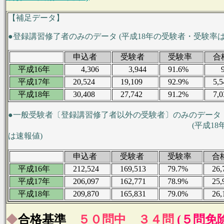
【補足データ】
●登録講習修了者のみのデータ (平成18年の受験者・受験率は
申込者
受験者
受験率
合
平成16年
4,306
3,944
91.6%
90
平成17年
20,524
19,109
92.9%
5,5
平成18年
30,408
27,742
91.2%
7,0
●一般受験者〔登録講習修了者以外の受験者〕のみのデータ
(平成18年の受験者
は速報値)
申込者
受験者
受験率
合
平成16年
212,524
169,513
79.7%
26,7
平成17年
206,097
162,771
78.9%
25,9
平成18年
209,870
165,831
79.0%
26,1
◆
合格基準
５０問中 ３４問
(５問免