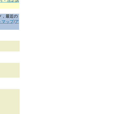
付・法定講
ツ，最近の
トマップ
/
ア