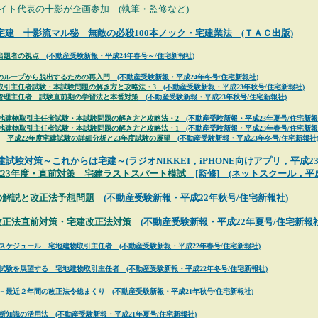
イト代表の十影が企画参加 (執筆・監修など)
宅建 十影流マル秘 無敵の必殺100本ノック・宅建業法 (ＴＡＣ出版)
出題者の視点
(不動産受験新報・平成24年春号～/住宅新報社)
のループから脱出するための再入門
(不動産受験新報・平成24年冬号/住宅新報社)
取引主任者試験・本試験問題の解き方と攻略法・3
(不動産受験新報・平成23年秋号/住宅新報社)
管理主任者 試験直前期の学習法と本番対策
(不動産受験新報・平成23年秋号/住宅新報社)
地建物取引主任者試験・本試験問題の解き方と攻略法・2
(不動産受験新報・平成23年夏号/住宅新報
地建物取引主任者試験・本試験問題の解き方と攻略法・1
(不動産受験新報・平成23年春号/住宅新報
平成22年度宅建試験の詳細分析と23年度試験の展望
(不動産受験新報・平成23年冬号/住宅新報社
建試験対策～これからは宅建～(ラジオNIKKEI，iPHONE向けアプリ，平成23
23年度・直前対策 宅建ラストスパート模試
[監修] (ネットスクール，平成
の解説と改正法予想問題
(不動産受験新報・平成22年秋号/住宅新報社)
改正法直前対策・宅建改正法対策
(不動産受験新報・平成22年夏号/住宅新報社
スケジュール 宅地建物取引主任者 (不動産受験新報・平成22年春号/住宅新報社)
家試験を展望する 宅地建物取引主任者 (不動産受験新報・平成22年冬号/住宅新報社)
－最近２年間の改正法令総まくり (不動産受験新報・平成21年秋号/住宅新報社)
断知識の活用法 (不動産受験新報・平成21年夏号/住宅新報社)