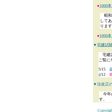
●
1000
昭和4
してあ
ります
●
1000
▼
宅建試
宅建試
ご覧に
5/15
4
/12
▼法改正
今年の
す。
Copyri