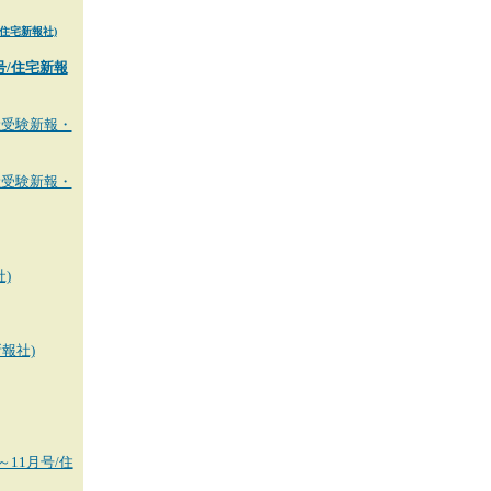
住宅新報社)
号/住宅新報
産受験新報・
産受験新報・
)
報社)
11月号/住