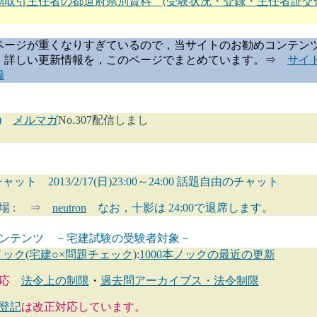
物取引主任者の都道府県別資料 (受験状況・登録・主任者証交
ージが重くなりすぎているので，当サイトのお勧めコンテン
，詳しい更新情報を，このページでまとめています。⇒
サイ
録
月)
メルマガ
No.307配信しまし
ット 2013/2/17(日)23:00～24:00 話題自由のチャット
場 : ⇒
neutron
なお，十影は 24:00で退席します。
コンテンツ －宅建試験の受験者対象－
本ノック(宅建○×問題チェック)
:
1000本ノックの最近の更新
対応
法令上の制限
・
過去問アーカイブス・法令制限
登記
は改正対応しています。