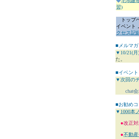
◆
宅地建
習)
トップペ
イベント
クセス記
■メルマガ
▼10/21(
た。
■イベント
▼次回のチャ
chat会
■お勧め
▼
1000
●
改正
●
不動産