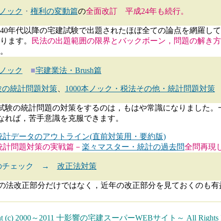
本ノック
・
権利の変動篇
の
全面改訂 平成24年も続行。
0年代以降の宅建試験で出題されたほぼ全ての論点を網羅して
ります。
民法の出題範囲の限界とバックボーン，問題の解き方
。
本ノック
■
宅建業法・Brush篇
験の統計問題対策
、
1000本ノック・税法その他・統計問題対策
験の統計問題の対策をするのは，もはや常識になりました。
なれば，苦手意識を克服できます。
統計データのアウトライン(直前対策用・要約版)
統計問題対策の実戦篇－
楽々マスター・統計の過去問
全問再現
のチェック →
改正法対策
法改正部分だけではなく，近年の改正部分を見ておくのも有
ght (c) 2000～2011 十影響の宅建スーパーWEBサイト～ All Rights R