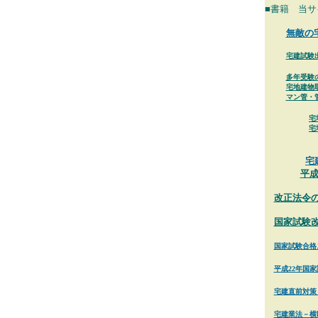
■書籍 当サ
無敵の
宅建試験
多年受験
宅地建物
マン管・
宅
宅
宅
平成
改正法令
国家試験
国家試験合格
平成22年国
宅建直前対策
宅建業法－横