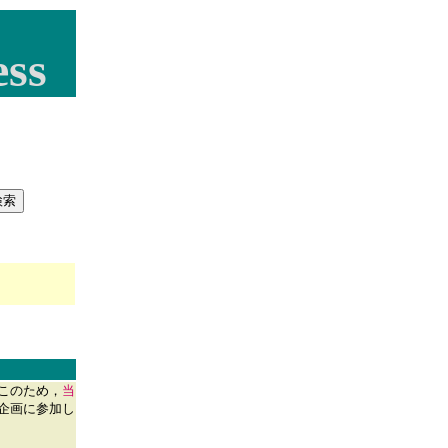
ss
このため，
当
企画に参加し