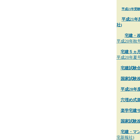
平成21年受
平成21
社)
宅建・
平成20年秋
宅建５ヵ
平成20年夏
宅建試験
国家試験
平成20
穴埋め式
楽学宅建
国家試験
宅建・マン
宅新報社)