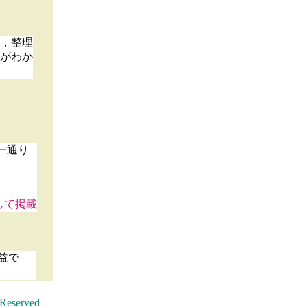
，整理
がわか
一通り
して掲載
益で
eserved