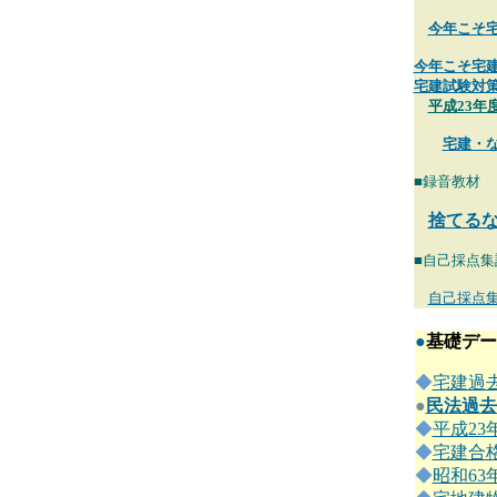
今年こそ宅
今年こそ宅建
宅建試験対策
平成23年
宅建・な
■録音教材
捨てるな
■自己採点
自己採点集
●
基礎デー
◆
宅建過
●
民法過去
◆
平成2
◆
宅建合
◆
昭和6