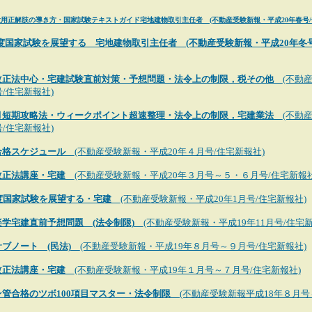
験用正解肢の導き方・国家試験テキストガイド宅地建物取引主任者 (不動産受験新報・平成20年春号/
年度国家試験を展望する 宅地建物取引主任者 (不動産受験新報・平成20年冬
改正法中心・宅建試験直前対策・予想問題・法令上の制限，税その他
(不動
号/住宅新報社)
月短期攻略法・ウィークポイント超速整理・法令上の制限，宅建業法
(不動
号/住宅新報社)
合格スケジュール
(不動産受験新報・平成20年４月号/住宅新報社)
改正法講座・宅建
(不動産受験新報・平成20年３月号～５・６月号/住宅新報社
年度国家試験を展望する・宅建
(不動産受験新報・平成20年1月号/住宅新報社)
楽学宅建直前予想問題 (法令制限)
(不動産受験新報・平成19年11月号/住宅新
サブノート (民法)
(不動産受験新報・平成19年８月号～９月号/住宅新報社)
改正法講座・宅建
(不動産受験新報・平成19年１月号～７月号/住宅新報社)
管合格のツボ100項目マスター・法令制限
(不動産受験新報平成18年８月号～