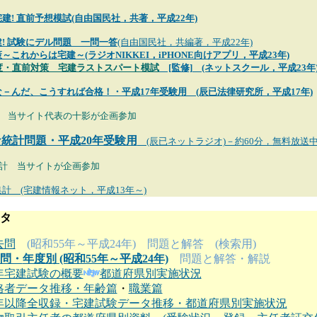
建! 直前予想模試(自由国民社，共著，平成22年)
! 試験にデル問題 一問一答
(自由国民社，共編著，平成22年)
～これからは宅建～(ラジオNIKKEI，iPHONE向けアプリ，平成23年)
度・直前対策 宅建ラストスパート模試
[監修] (ネットスクール，平成23年
－んだ、こうすれば合格！・平成17年受験用 (辰已法律研究所，平成17年)
 当サイト代表の十影が企画参加
統計問題・平成20年受験用
(辰已ネットラジオ)－約60分，無料放送中
集計 当サイトが企画参加
計 (宅建情報ネット，平成13年～)
タ
去問
(昭和55年～平成24年) 問題と解答 (検索用)
問・
年度別 (昭和55年～平成24年)
問題と解答・解説
3年宅建試験の概要
都道府県別実施状況
格者データ推移・年齢篇
・
職業篇
3年以降全収録・宅建試験データ推移・都道府県別実施状況