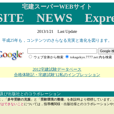
宅建スーパーWEBサイト
SITE NEWS Expre
2013/1/21 Last Update
平成25年も，コンテンツのさらなる充実と進化を図ります。
ウェブ全体から検索
tokagekyo.7777.net 内を検索
2012宅建試験データベース
合格体験記・宅建試験'12私のインプレッション
関及び出版社とのコラボレーション
，「
多年受験の克服
」と「
受験環境の整備
」を創設時より標榜しています。
ではできないこと
については，指導機関様・出版社様とのコラボレーションや