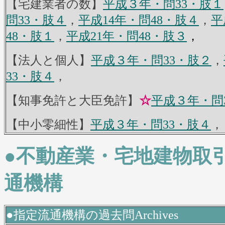
【
宅建業者の数】
平成３年・問33・肢１
問33・肢４
，
平成14年・問48・肢４
，
平
48・肢１
，
平成21年・問48・肢３
，
【法人と個人】
平成３年・問33・肢２
，
33・肢４
，
【知事免許と大臣免許】
☆
平成３年・問
【中小零細性】
平成３年・問33・肢４
，
●不動産業・宅地建物取引
通機構
●指定流通機構の過去問Archives