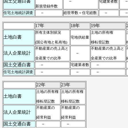
国土交通白書
－
宅建業者数
新規登録件数
－
－
住宅土地統計調査
総世帯数＜住宅総数
17年
18年
19年
所有主体別状況
土地の所有権
土地白書
宅地供給量
(国公有地と私有地)
移転登記数
不動産業の売上高と
不動産業の売上高と
法人企業統計
－
全産業での比率
全産業での比率
国土交通白書
－
－
宅建業者数
－
－
－
住宅土地統計調査
22年
23年
土地の所有権
土地の所有権
土地白書
移転登記数
移転登記数
不動産業の
不動産業の
法人企業統計
経常利益
経常利益
国土交通白書
－
－