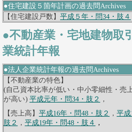
●住宅建設５箇年計画の過去問Archives
【住宅建設戸数】
平成５年・問34・肢４
●不動産業・宅地建物取引
業統計年報
●法人企業統計年報の過去問Archives
【不動産業の特色】
(自己資本比率が低い・中小零細性・売
が高い)
平成元年・問34・肢２
，
【売上高】
平成16年・問48・肢２
，
平成
肢２
，
平成19年・問48・肢４
，