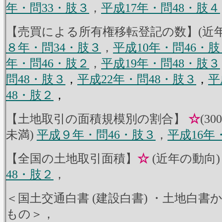
年・問33・肢３
，
平成17年・問48・肢４
【売買による所有権移転登記の数】(近年
８年・問34・肢３
，
平成10年・問46・肢
年・問46・肢２
，
平成19年・問48・肢３
問48・肢３
，
平成22年・問48・肢３
，
平
48・肢２
，
【土地取引の面積規模別の割合】
☆
(3
未満)
平成９年・問46・肢３
，
平成16年
【全国の土地取引面積】
☆
(近年の動向
48・肢２
，
＜国土交通白書 (建設白書) ・土地白書
もの＞，