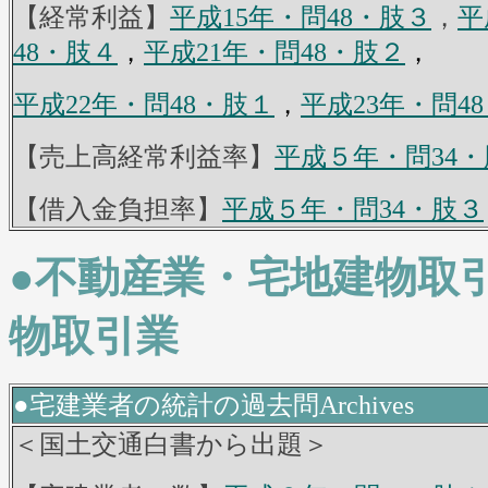
【経常利益】
平成15年・問48・肢３
，
平
48・肢４
，
平成21年・問48・肢２
，
平成22年・問48・肢１
，
平成23年・問4
【売上高経常利益率】
平成５年・問34
【借入金負担率】
平成５年・問34・肢３
●不動産業・宅地建物取引
物取引業
●宅建業者の統計の過去問Archives
＜国土交通白書から出題＞