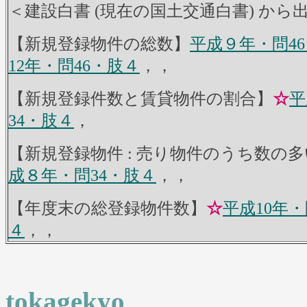
＜建設白書 (現在の国土交通白書) から
【新規登録物件の総数】
平成９年・問4
12年・問46・肢４
，，
【新規登録件数と賃貸物件の割合】
☆
平
34・肢４
，
【新規登録物件 : 売り物件のうち数の
成８年・問34・肢４
，，
【年度末の総登録物件数】
☆
平成10年・
４
，，
power
tokagekyo