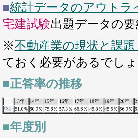
■
統計データのアウトライ
宅建試験
出題データの要
※
不動産業の現状と課題
ておく必要があるでしょ
■正答率の推移
13年
14年
15年
16年
17年
18年
19年
20年
2
統計
51.0％
60.9％
75.6％
57.3％
66.6％
45.8％
45.5％
56.9％
6
■年度別