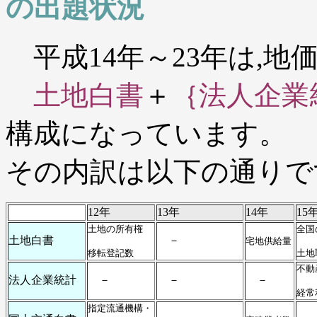
の出題状況
平成14年～23年は,地
土地白書
＋
｛法人企業統
構成になっています。
その内訳は以下の通りで
12年
13年
14年
15
土地の所有権
全国
土地白書
－
宅地供給量
移転登記数
土地
不動
法人企業統計
－
－
－
経常
指定流通機構・