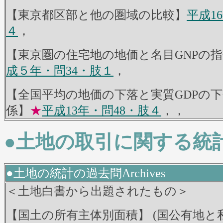
【東京都区部と他の圏域の比較】
平成1
４
，
【東京圏の住宅地の地価と名目GNPの
成５年・問34・肢１
，
【全国平均の地価の下落と実質GDPの
係】
★
平成13年・問48・肢４
，，
●土地の取引に関する統
●土地の統計の過去問Archives
＜土地白書から出題されたもの＞
【国土の所有主体別面積】 (国公有地と