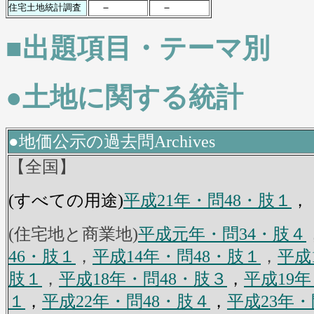
－
－
住宅土地統計調査
■出題項目・テーマ別
●土地に関する統計
●地価公示の過去問Archives
【全国】
(すべての用途)
平成21年・問48・肢１
，
(住宅地と商業地)
平成元年・問34・肢４
46・肢１
，
平成14年・問48・肢１
，
平成
肢１
，
平成18年・問48・肢３
，
平成19年
１
，
平成22年・問48・肢４
，
平成23年・