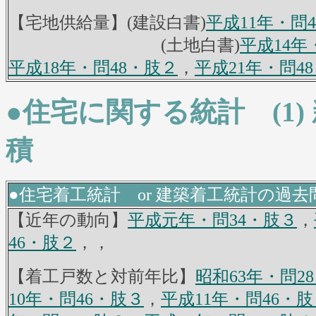
【宅地供給量】(建設白書)
平成11年・問
(土地白書)
平成14年
平成18年・問48・肢２
，
平成21年・問4
●住宅に関する統計 (1
積
●住宅着工統計 or 建築着工統計の過去問Ar
【近年の動向】
平成元年・問34・肢３
，
46・肢２
，，
【着工戸数と対前年比】
昭和63年・問2
10年・問46・肢３
，
平成11年・問46・肢