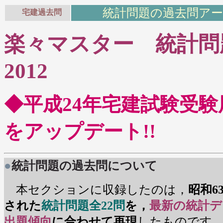
統計問題の過去問ア
宅建過去問
楽々マスター
統計問
2012
◆平成24年宅建試験受
をアップデート!!
●
統計問題の過去問について
本セクションに収録したのは，
昭和6
された
統計問題全22問
を，
最新の統計デ
出題傾向
に合わせて再現
したものです