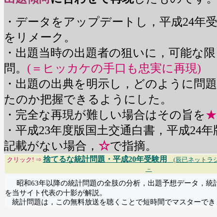
・データをアップデートし，平成24年
をリメーク。
・出題当時の出題者の狙いに，可能な限
問。
(＝ヒッカケの手口も忠実に再現)
・出題の出典を明示し，どのように問
たのか把握できるようにした。
・完全な再現が難しい場合はその旨を
★
・平成23年度版国土交通白書，平成24
記載がない場合，
☆
で指摘。
捨てるな統計問題・平成20年受験用
クリック! ⇒
(辰已ネットラジ
－
昭和63年以降の統計問題の全肢の分析，出題予想データ，統
を当サイト代表の十影が解説。
統計問題は，この無料放送を聴くことで短時間でマスターでき