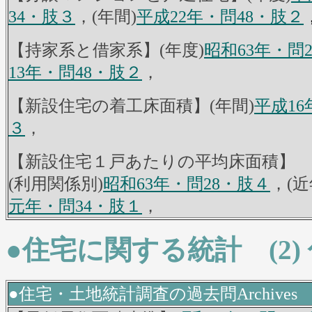
34・肢３
，(年間)
平成22年・問48・肢２
【持家系と借家系】(年度)
昭和63年・問
13年・問48・肢２
，
【新設住宅の着工床面積】(年間)
平成16
３
，
【新設住宅１戸あたりの平均床面積】
(利用関係別)
昭和63年・問28・肢４
，(
元年・問34・肢１
，
●住宅に関する統計 (2
●住宅・土地統計調査の過去問Archives