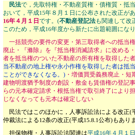
民法
で，先取特権・不動産質権・債権質・抵
おいて，平成15年８月１日に公布された改正が
16年４月１日
です。(
不動産登記法
も関連して改
このため
，平成16年度から新たに出題範囲にな
一括競売の要件の変更・第三取得者への抵当
廃止・『滌除』を『抵当権消滅請求』に改める
者を抵当権のついた不動産の所有権を取得した
当不動産の地上権や永小作権を取得した者は抵
ことができなくなる。)
・増価買受義務廃止・短
建物明渡猶予制度の創設・敷金も賃借権の登記
らの元本確定請求・根抵当権で取引終了により
じなくなっても元本は確定しない
民法ではこのほかに，人事訴訟法による改正(平成15
仲裁法による12条の改正(平成15.8.1公布)もあ
担保物権・人事訴訟法関連は
平成16年４月１