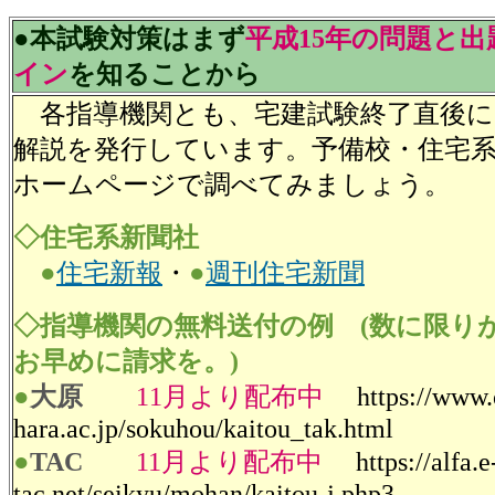
●本試験対策はまず
平成15年の問題と
イン
を知ることから
各指導機関とも、宅建試験終了直後に
解説を発行しています。予備校・住宅
ホームページで調べてみましょう。
◇住宅系新聞社
●
住宅新報
・
●
週刊住宅新聞
◇指導機関の無料送付の例 (数に限り
お早めに請求を。)
●
大原
11月より配布中
https://www.
hara.ac.jp/sokuhou/kaitou_tak.html
●
TAC
11月より配布中
https://alfa.e
tac.net/seikyu/mohan/kaitou-j.php3