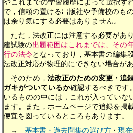
やこれまでの学習履歴によって選択す
で，信頼の置ける出版社や予備校のも
は余り気にする必要はありません。
ただ，法改正には注意する必要があり
建試験の
出題範囲はこれまでは、その
行の法令
となっており，基本書の編集
法改正対応が物理的にできない場合が
そのため，
法改正のための変更・追
ガキがついているか
確認するべきです
いるものの中には，これが入っていな
ます。また，ホームページで追録を掲
便宜を図っているところもあります。
→
基本書・過去問集の選び方
・
現在