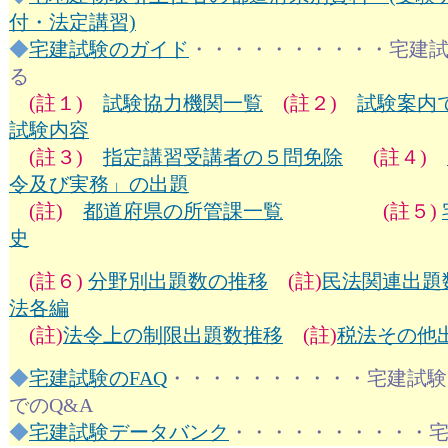
付・法定講習)
◆
宅建試験のガイド
・・・・・・・・・・宅建
る
(註１)
試験協力機関一覧
(註２)
試験案内
試験内容
(註３)
指定講習受講者の５問免除
(註４)
令及び実務」の出題
(註)
都道府県の所管課一覧
(註５)
史
(註６)
分野別出題数の推移
(註)
民法関連出題
法各編
(註)
法令上の制限出題数推移
(註)
税法その他
◆
宅建試験のFAQ
・・・・・・・・・・宅建試験
でのQ&A
◆
宅建試験データバンク
・・・・・・・・・・