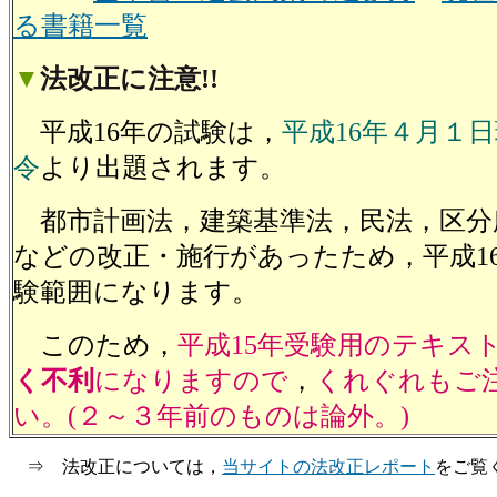
る書籍一覧
▼
法改正に注意
!!
平成16年の試験は，
平成16年４月１
令
より出題されます。
都市計画法，建築基準法，民法，区分
などの改正・施行があったため，平成1
験範囲になります。
このため，
平成15年受験用のテキス
く不利
になりますので
，
くれぐれもご
い。(２～３年前のものは論外。)
⇒ 法改正については，
当サイトの法改正レポート
をご覧