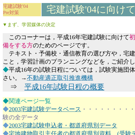
宅建試験'04
宅建試験'04に向け
Pre対策
▼まず、学習媒体の決定
このコーナーは，平成16年宅建試験に向けて
備をする方
のためのページです。
テキスト・予備校・通信教育の選び方や，宅建
こと，学習計画のプランニングなどを，ご紹介
◆
平成16年の試験日程については，試験実施団体
さい。
→
不動産適正取引推進機構
⇒
平成16年試験日程の概要
◆関連ページ一覧
◆
2003宅建試験データベース
・・・・・・・・・
験の全データ
◆
2003宅建試験申込者・都道府県別データ
◆
宅地建物取引主任者の都道府県別資料 (受験