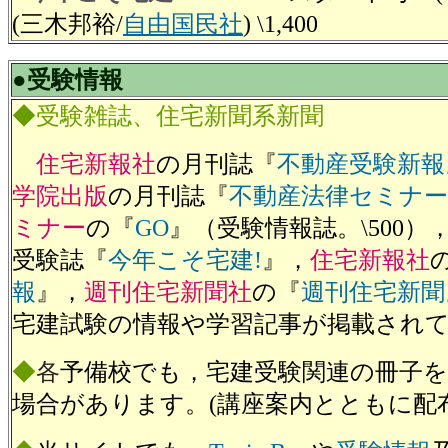
(三木邦裕/
自由国民社
) \1,400
●受験情報
◆受験雑誌、住宅新聞系新聞
住宅新報社
の月刊誌『
不動産受験新報
学院出版
の月刊誌『
不動産法律セミナー
ミナー
の『
GO
』（受験情報誌。\500）
受験誌『
今年こそ宅建!
』，
住宅新報社
報
』，
週刊住宅新聞社
の『
週刊住宅新聞
宅建試験の情報や学習記事が掲載され
◆
各
予備校でも，宅建受験関連の冊子
場合があります。(講座案内とともに配布