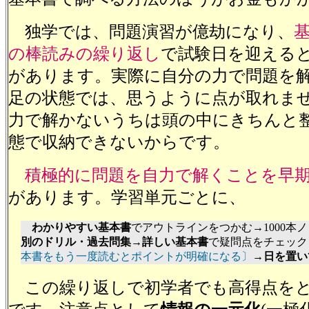
独学では、問題演習が億劫になり、
の棒読みの繰り返し
で試験日を迎える
があります。実際に自分の力で問題を
足の状態では、思うように点が取れま
力で解かないうちは頭の中にきちんと
態で収納できないからです。
積極的に問題を自力で解くことを早
があります。学習単元ごとに、
わかりやすい基本書
でアウトラインをつかむ→1000本
別のドリル・過去問集
→
詳しい基本書
で疑問点をチェック
本書をもう一度読むとポイントが明確になる〕
→
日を置い
この繰り返しで初学者でも高得点をと