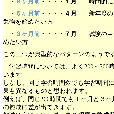
・
９ヶ月前
・・・・
１月
時間的に余
・
６ヶ月前
・・・・
４月
新年度の始
勉強を始めたい方
・
３ヶ月前
・・・・
７月
試験の申込
めたい方
この三つが典型的なパターンのようで
学習時間については、よく200～300
います。
しかし、同じ学習時間数でも学習期間
果も異なるものと思われます。
例えば、同じ200時間でも１ヶ月と３
の熟成に差が出てきます。