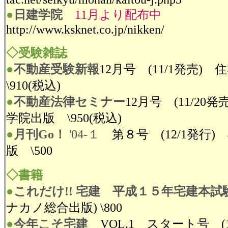
●
日建学院
11月より配布中
http://www.ksknet.co.jp/nikken/
◇受験雑誌
●
不動産受験新報
12月号 (11/1発売
\910(税込)
●
不動産法律セミナー
12月号 (11/20
学院出版 \950(税込)
●
月刊Go！
'04-１
第８号 (12/1発行
版 \500
◇書籍
●
これだけ!! 宅建
平成１５年宅建本試
ナカノ総合出版) \800
●
今年こそ宅建
VOL.1 スタート号 (1