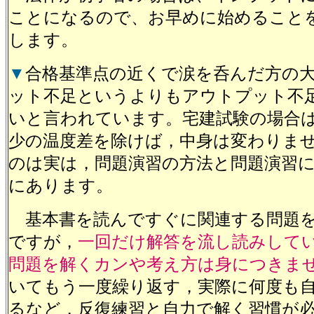
ことになるので、お早めに始めること
します。
▼
合格基準点の近くで涙を呑んだ方の
ット不足というよりもアウトプット不
いと言われています。宅建試験の場合
少の温度差を除けば，中身は変わりま
のは実は，問題演習の方法と問題演習
にあります。
基本書を読んですぐに関連する問題を
ですが，
一回だけ解答を流し読みして
問題を解くカンや考え方は身につきま
いてもう一度繰り返す，実際に何度も
るなど，反復練習と自力で解く習慣が