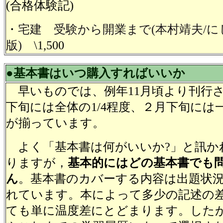
(合格体験記)
・
宅建 受験から開業まで(本村靖夫/
版)
\1,500
●基本書はいつ購入すればいいか
早いものでは、例年11月頃より刊行さ
下旬には全体の1/4程度、２月下旬には
が揃っています。
よく「基本書は何がいいか?」と訊か
りますが，
基本的にはどの基本書でも
ん
。基本書のカバーする内容は出題状
れています。本によって多少の記述の
ても単に温度差にとどまります。した