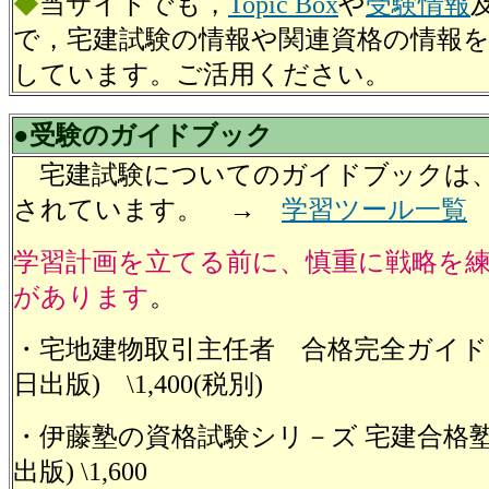
◆
当サイトでも，
Topic Box
や
受験情報
で，宅建試験の情報や関連資格の情報
しています。ご活用ください。
●受験のガイドブック
宅建試験についてのガイドブックは
されています。 →
学習ツール一覧
学習計画を立てる前に、慎重に戦略を
があります
。
・宅地建物取引主任者 合格完全ガイド(
日出版) \1,400(税別)
・伊藤塾の資格試験シリ－ズ 宅建合格塾 
出版) \1,600