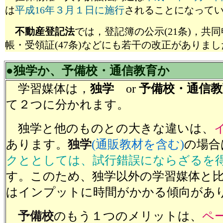
は
平成16年３月１日に施行
されることになって
不動産登記法
では，登記簿の公示(21条)，共同
帳・受領証(47条)などにも若干の改正がありまし
●独学か、予備校・通信教育か
学習媒体は，
独学
or
予備校・通信教
て２つに分かれます。
独学と他のものとの大きな違いは、
あります。
独学
(通販教材を含む)
の場合
クととしては、試行錯誤にならざるを
す。このため、独学以外の学習媒体と
はインプットに時間がかかる傾向があ
予備校
のもう１つのメリットは、
ペ