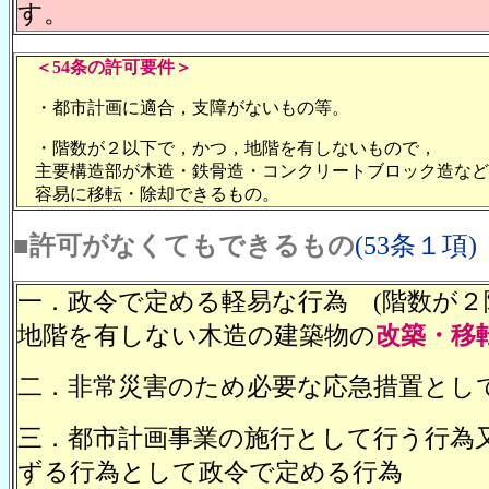
す。
＜54条の許可要件＞
・都市計画に適合，支障がないもの等。
・階数が２以下で，かつ，地階を有しないもので，
主要構造部が木造・鉄骨造・コンクリートブロック造など
容易に移転・除却できるもの。
■
許可がなくてもできるもの
(53条１項)
一．政令で定める軽易な行為 (階数が２
地階を有しない木造の建築物の
改築・移
二．非常災害のため必要な応急措置とし
三．都市計画事業の施行として行う行為
ずる行為として政令で定める行為