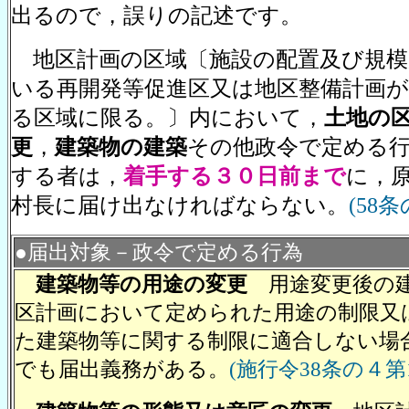
出るので，誤りの記述です。
地区計画の区域〔施設の配置及び規模
いる再開発等促進区又は地区整備計画
る区域に限る。〕内において，
土地の
更
，
建築物の建築
その他政令で定める
する者は，
着手する３０日前まで
に，
村長に届け出なければならない。
(58
●届出対象－政令で定める行為
建築物等の用途の変更
用途変更後の建
区計画において定められた用途の制限又
た建築物等に関する制限に適合しない場
でも届出義務がある。
(施行令38条の４第