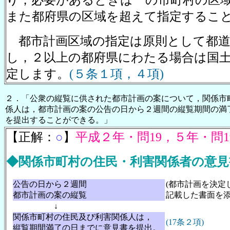
り，必要があるときは
一の市町村の区
また都府県の区域を超えて指定するこ
都市計画区域の指定は原則として都道
し，２以上の都府県にわたる場合は国
定します。
(５条１項，４項)
２．「公衆の縦覧に供された都市計画の案について，関係市
係人は，都市計画の案の公告の日から２週間の縦覧期間の満
を提出することができる。
」
【正解：
○
】
平成２年・問19，５年・問1
◆関係市町村の住民・利害関係者の意見
公告の日から２週間
(都市計画を決定
都市計画の案の縦覧
記載した書面を添
↓
関係市町村の住民及び利害関係人は，
(17条２項)
縦覧期間満了の日までに意見書を提出。