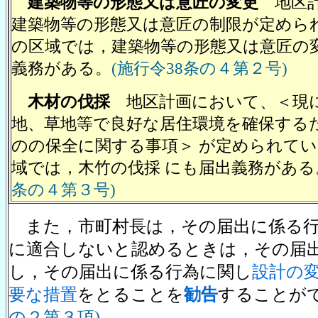
建築物等の形態又は意匠の変更
地区計
建築物等の形態又は意匠の制限が定めら
の区域では，建築物等の形態又は意匠の
義務がある。
(施行令38条の４第２号)
木材の伐採
地区計画において、＜現
地、草地等で良好な居住環境を確保する
のの保全に関する事項＞ が定められて
域では，木竹の伐採 にも届出義務がある
条の４第３号)
また，市町村長は，その届出に係る行
に適合しないと認めるときは，その届
し，その届出に係る行為に関し
設計の
要な措置
をとることを
勧告
することが
の２第３項)