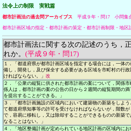
法令上の制限 実戦篇
都市計画法の過去問アーカイブス
平成９年・問17 小問
都市計画区域の指定・都市計画の策定・都市計画制限・地区
都市計画法に関する次の記述のうち，
れか。
(平成９年・問17
)
１．「都道府県が都市計画区域を指定する場合には，一体の
備し，開発し，及び保全する必要がある区域を市町村の行政
ければならない。」
改
２．「公衆の縦覧に供された都市計画の案について，関係市
係人は，都市計画の案の公告の日から２週間の縦覧期間の満
を提出することができる。
」
３．「都市計画施設の区域内において建築物の新築をしよう
て都道府県知事等の許可を受けなければならないが，階数が
で，容易に移転し，又は除却することができるものの新築で
なることはない。」
４．「地区整備計画が定められている地区計画の区域内にお