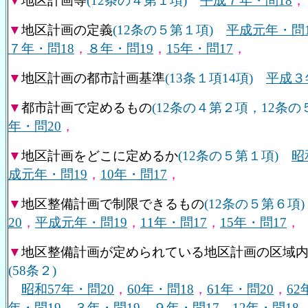
▼
地区計画等
(12条の４第１項)
平成７年・問18
，
▼
地区計画の定義
(12条の５第１項)
平成元年・問1
７年・問18
，
８年・問19
，
15年・問17
，
▼
地区計画の都市計画基準
(13条１項14項)
平成３
▼
都市計画で定めるもの
(12条の４第２項，12条
年・問20
，
▼
地区計画をどこに定めるか
(12条の５第１項)
昭
成元年・問19
，
10年・問17
，
▼
地区整備計画で制限できるもの
(12条の５第６項)
20
，
平成元年・問19
，
11年・問17
，
15年・問17
，
▼
地区整備計画が定められている地区計画の区域
(58条２)
昭和57年・問20
，
60年・問18
，
61年・問20
，
62
年・問19
，
３年・問19
，
９年・問17
，
12年・問18