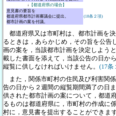
↓
【都道府県の場合】
意見書の要旨を
都道府県都市計画審議会に提出。
(18条２項)
都市計画の案を付議。
都道府県又は市町村は、都市計画を決
るときは，あらかじめ，その旨を公告
画の案を，当該都市計画を決定しよう
載した書面を添えて，当該公告の日か
縦覧に供しなければいけません。
(17条
また，関係市町村の住民及び利害関係
告の日から２週間の縦覧期間満了の日
供された都市計画の案について，都道
るものは都道府県に，市町村の作成に
村に，意見書を提出することができま