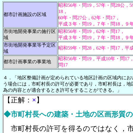
昭和56年・問19，57年・問28公，5
18，
都市計画施設の区域
60年・問27公，
62年・問17，
平成３年・問19，７年・問18，９年
市街地開発事業の施行区
昭和56年・問19，62年・問17，
域
平成３年・問19，７年・問18，９年
市街地開発事業等予定区
昭和59年・問28，62年・問17，平
域
昭和56年・問19，平成10年・問17，
都市計画事業の事業地
問17
４．「地区整備計画が定められている地区計画の区域内にお
う場合には，市町村長の許可が必要であり，市町村長は，地
為の内容とが適合するとき許可をすることができる。」
【正解：
×
】
◆市町村長への建築・土地の区画形質の
市町村長の許可を得るのではなく，市