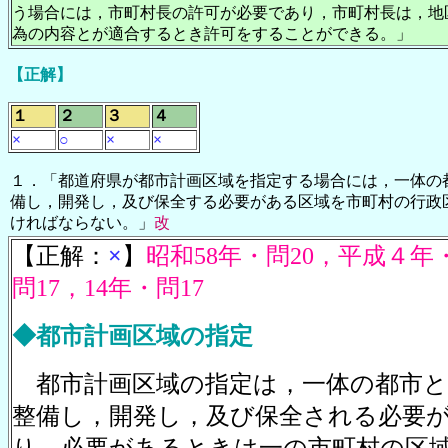
う場合には，市町村長の許可が必要であり，市町村長は，地
為の内容とが適合するとき許可をすることができる。」
【正解】
１
２
３
４
×
○
×
×
１．「都道府県が都市計画区域を指定する場合には，一体の
備し，開発し，及び保全する必要がある区域を市町村の行政
ければならない。」
改
【正解：
×
】
昭和58年・問20，平成４年
問17，14年・問17
◆都市計画区域の指定
都市計画区域の指定は，一体の都市と
整備し，開発し，及び保全される必要