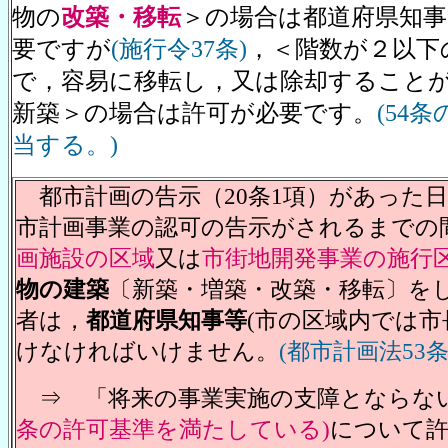
物の
改築・移転
＞の場合は都道府県知事
要ですが
(施行令37条)
，＜階数が２以下
で，容易に移転し，又は除却すること
新築＞の場合は許可が必要です。
(54
当する。)
都市計画の告示（20条1項）があった日
市計画事業の認可の告示がされるまでの
画施設の区域
又は
市街地開発事業の施行
物の建築
〔新築・増築・改築・移転〕を
者は，
都道府県知事等
(市の区域内では市
けなければいけません。
(都市計画法53条
⇒ 「将来の事業実施の支障とならな
条の許可基準を満たしている)
について