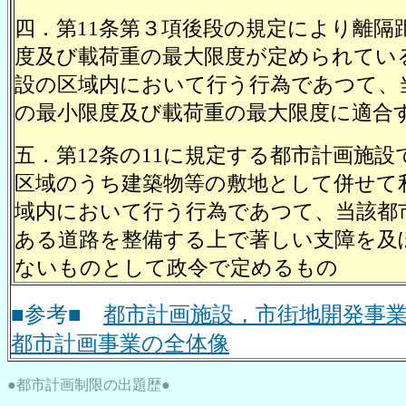
四．第11条第３項後段の規定により離隔
度及び載荷重の最大限度が定められてい
設の区域内において行う行為であつて、
の最小限度及び載荷重の最大限度に適合
五．第12条の11に規定する都市計画施
区域のうち建築物等の敷地として併せて
域内において行う行為であつて、当該都
ある道路を整備する上で著しい支障を及
ないものとして政令で定めるもの
■参考■
都市計画施設，市街地開発事
都市計画事業の全体像
●都市計画制限の出題歴●