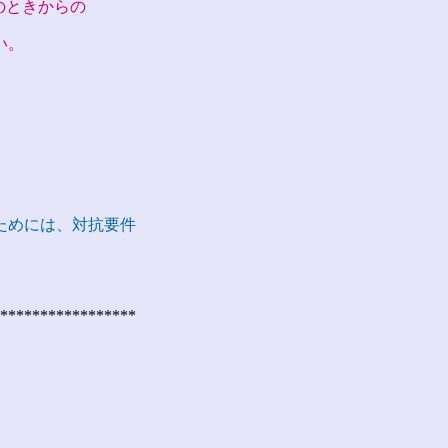
のときからの
い。
ためには、対抗要件
*****************