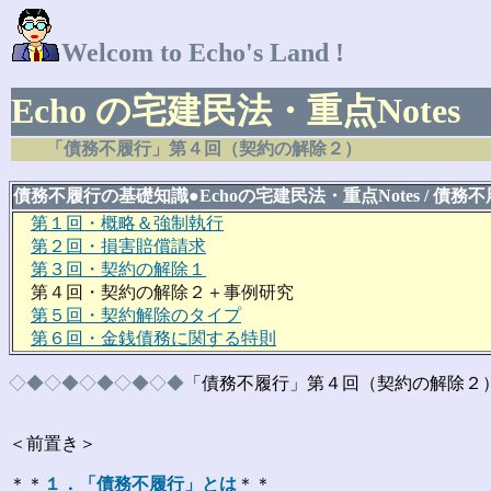
Welcom to Echo's Land !
Echo の宅建民法・重点Notes
「債務不履行」第４回（契約の解除２）
債務不履行の基礎知識
●
Echoの宅建民法・重点Notes / 債務
第１回・概略＆強制執行
第２回・損害賠償請求
第３回・契約の解除１
第４回・契約の解除２＋事例研究
第５回・契約解除のタイプ
第６回・金銭債務に関する特則
◇◆◇◆◇◆◇◆◇◆
「債務不履行」第４回（契約の解除２
＜前置き＞
＊＊
１．「債務不履行」とは
＊＊