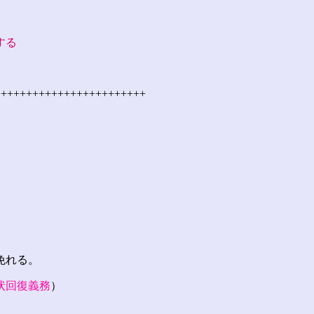
する
++++++++++++++++++++++++
免れる。
状回復義務
）