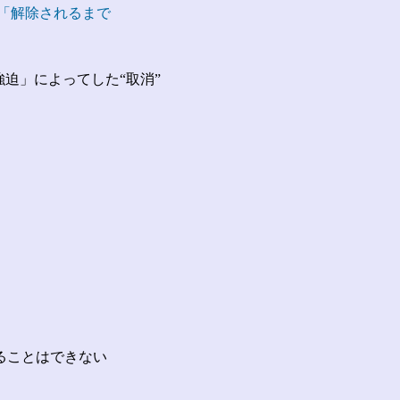
「解除されるまで
。
強迫」によってした“取消”
ることはできない