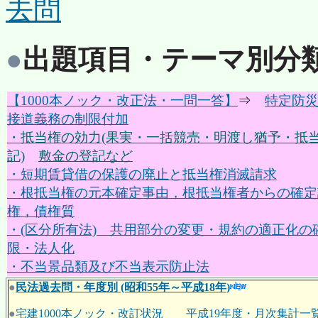
去問
●
出題項目・テーマ別分
【1000本ノック・改正法・一問一答】
⇒
特定防
接道義務の制限付加
・抵当権の効力(果実・一括競売・明渡し猶予・抵
記)
敷金の登記など
・短期賃貸借の保護の廃止と抵当権消滅請求
・根抵当権の元本確定事由，根抵当権者からの確定
権，債権質
・(区分所有法) 共用部分の変更・規約の適正化の
限・法人化
・不当景品類及び不当表示防止法
●
民法過去問・
年度別 (昭和55年～平成18年)
●
宅建1000本ノック・改訂状況 平成19年度・月次集計一