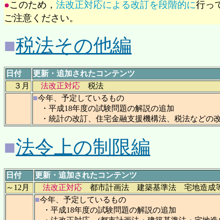
●
このため，
法改正対応による改訂を段階的に
行っ
ご注意ください。
■
税法その他編
日付
更新・追加されたコンテンツ
３月
法改正対応
税法
■
今年、予定しているもの
・平成18年度の試験問題の解説の追加
・統計の改訂、住宅金融支援機構法、税法などの改
■
法令上の制限編
日付
更新・追加されたコンテンツ
～12月
法改正対応
都市計画法 建築基準法 宅地造成
■
今年、予定しているもの
・平成18年度の試験問題の解説の追加