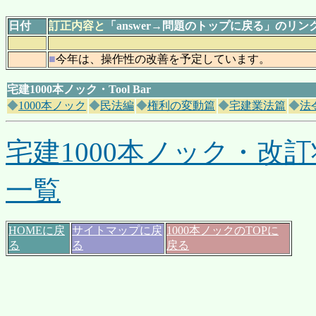
日付
訂正内容と
「answer→問題のトップに戻る」のリ
■
今年は、操作性の改善を予定しています。
宅建1000本ノック・Tool Bar
◆
1000本ノック
◆
民法編
◆
権利の変動篇
◆
宅建業法篇
◆
法
宅建1000本ノック・改
一覧
HOMEに戻
サイトマップに戻
1000本ノックのTOPに
る
る
戻る