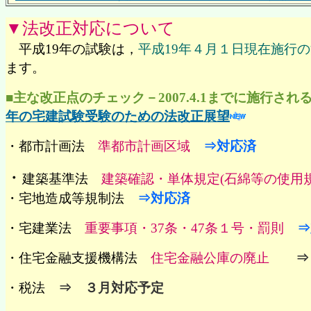
▼法改正対応について
平成19年の試験は，
平成19年４月１日現在施行
ます。
■主な改正点のチェック－2007.4.1までに施行さ
年の宅建試験受験のための法改正展望
・都市計画法
準都市計画区域
⇒対応済
・
建築基準法
建築確認・単体規定(石綿等の使用
・宅地造成等規制法
⇒対応済
・宅建業法
重要事項・37条・47条１号・罰則
⇒
・住宅金融支援機構法
住宅金融公庫の廃止
⇒
・税法
⇒ ３月対応予定