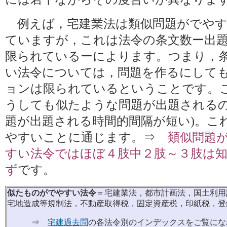
例えば，宅建業法は類似問題がでやす
ていますが，これは法令の条文数ー出
限られているーによります。つまり，
い法令については，問題を作るにして
ョンは限られているということです。
うしても似たような問題が出題されるの
題が出題される時間的間隔が短い)。こ
やすいことに通じます。⇒
類似問題
すい法令ではほぼ４肢中２肢～３肢は
ず
です。
似たものがでやすい法令
＝宅建業法，都市計画法，国土利用
宅地造成等規制法，不動産取得税，固定資産税，印紙税，登
⇒
宅建過去問
の各法令別のインデックスをご覧にな