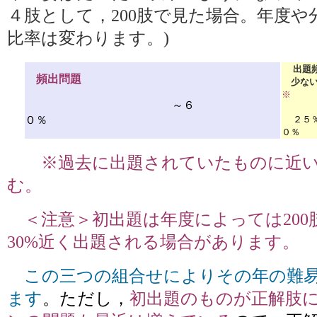
４肢として，200肢で見た場合。年度や
比率は変わります。)
出題
頻出問題
少ない
※
～６
０％
２５
０％
※過去に出題されていたものに近い
む。
＜注意＞初出題は年度によっては200
30%近く出題される場合があります。
この三つの組合せによりその年の難
ます
。ただし，
初出題のものが正解肢