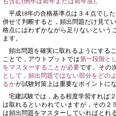
も含む(例年は前年または前年度)。
平成18年の合格基準点は３４点でし
併せて判断すると，頻出問題だけ見て
格点にはわずかながら足りないという
ます。
頻出問題を確実に取れるようにするこ
ことで，アウトプットでは
第一段階と
をマスターすることが必要
です。その
として，頻出問題ではない部分をどの
るか
が試験対策上は重要なポイントに
宅建試験では，ある程度学習すれば２
は取れるといわれていますが，その２
は頻出問題をマスターしていればとれ