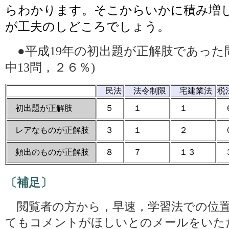
らわかります。そこからいかに積み増
が工夫のしどころでしょう。
●平成19年の初出題が正解肢であった問
中13問，２６％)
民法
法令制限
宅建業法
税
初出題が正解肢
５
１
１
レアなものが正解肢
３
１
２
頻出のものが正解肢
８
７
１３
〔補足〕
閲覧者の方から，早速，学習法での位
てもコメントがほしいとのメールをいた