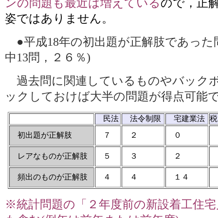
ンの問題も最近は増えている
ので，正
姿ではありません。
●平成18年の初出題が正解肢であった問
中13問，２６％)
過去問に関連しているものやバック
ックしておけば大半の問題が得点可能
民法
法令制限
宅建業法
税
初出題が正解肢
７
２
０
レアなものが正解肢
５
３
２
頻出のものが正解肢
４
４
１４
※統計問題の「２年度前の新設着工住宅