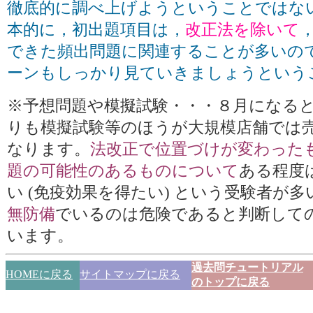
徹底的に調べ上げようということではな
本的に，初出題項目は，
改正法を除いて
できた頻出問題に関連することが多いの
ーンもしっかり見ていきましょうという
※予想問題や模擬試験・・・８月になる
りも模擬試験等のほうが大規模店舗では
なります。
法改正で位置づけが変わった
題の可能性のあるものについて
ある程度
い (免疫効果を得たい) という受験者が
無防備
でいるのは危険であると判断して
います。
過去問チュートリアル
HOMEに戻る
サイトマップに戻る
のトップに戻る