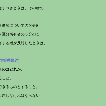
ぼすべきときは、その者の
る事項についての区分所
区分所有者の５分の１
する者が反対したときは、
準管理規約)
ものは
どれか。
ること。
できるものとすること。
出席しなければならない