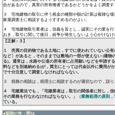
合があるので，真実の所有権者であるかどうかをよく調査す
３ 宅地建物の取引に伴う税金の種類や額の計算は複雑な場
家屋調査士に相談するようすすめるのがよい。
４ 宅地建物取引業者は，信義を旨とし，誠実にその業を行
おき，取引に関して後日，紛争が発生しないよう心がけなけ
【正解 : ３】
１ 売買の目的物である土地に，すでに使われていない公有
など〕があると，そのままでは敷地の一部が使えない (建物
る)。通常は，水路や公道の所有者に占用願いなどを申請する
料などを別途納める)が，買主にとっては代金以外に費用が
で十分注意して調査しなければならない。
３ 税務の相談は，税理士に相談するのが適切なので，誤り
４ 宅建業法でも，「
宅建業者は，取引の関係者に対し，信
その業務を行なわなければならない。」
（業務処理の原則，
ている。
●昭和57年・問34