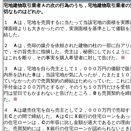
宅地建物取引業者Ａの次の行為のうち，宅地建物取引業者の
切なものはどれか。
１
Ａ
は，宅地を売買するに当たって当該宅地の面積を実際
簿面積よりも大きかったので，実測面積を基準として価額を
結した。
２
Ａ
は，売却の媒介を依頼された建物の柱の一部に白アリ
で，その旨売主に指摘した。売主は，秘密にしておくように
はこれを断り，その事実を購入希望者に対して告げた。
※
３
Ａ
は，宅地を自ら売主として１，０００万円の価額で販
内所を訪れた
Ｂ
は，当該宅地が気に入ったが，たまたま１０
ていなかったので売買契約の締結はためらっていた。これに
手付金は２００万円とするが，そのうち１０万円だけを受領
円は翌日でもかまわないと告げたところ，
Ｂ
も売買契約を締
た。
※
４
Ａ
は建売住宅を自ら売主として２，０００万円で売却す
主
Ｃ
との間で締結した。
Ａ
は
Ｃ
に
Ｘ
銀行の住宅ローンをあっ
の住宅ローンは，
Ｃ
の年収に比し金額が過大であるとの理由
た。売買契約には，
Ｘ
銀行の住宅ローンが認められないとき