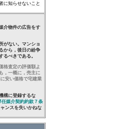
者に知らせないこと
媒介物件の広告をす
所がない。マンショ
るから，後日の紛争
するべきである。
価格査定の評価額よ
も，一概に，売主に
幅に安い価格で宅建業
機構に登録するな
専任媒介契約約款７条
チャンスを失いかねな