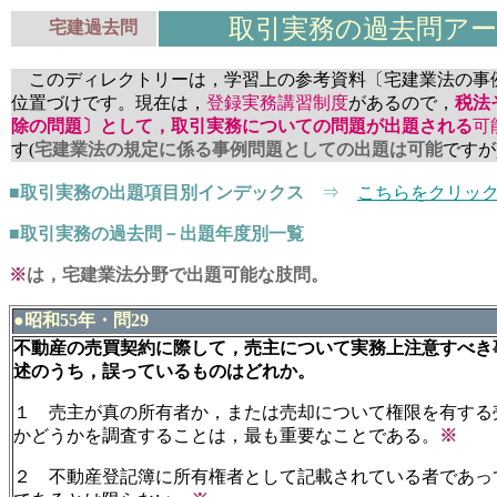
取引実務の過去問ア
宅建過去問
このディレクトリーは，学習上の参考資料〔宅建業法の事
位置づけです。現在は，
登録実務講習制度
があるので，
税法
除の問題〕として，取引実務についての問題が出題される
可
す(
宅建業法の規定に係る事例問題としての出題は可能
ですが
■取引実務の出題項目別インデックス
⇒
こちらをクリッ
■取引実務の過去問－出題年度別一覧
※
は，宅建業法分野で出題可能な肢問。
●昭和55年・問29
不動産の売買契約に際して，売主について実務上注意すべき
述のうち，誤っているものはどれか。
１ 売主が真の所有者か，または売却について権限を有する
かどうかを調査することは，最も重要なことである。
※
２ 不動産登記簿に所有権者として記載されている者であっ