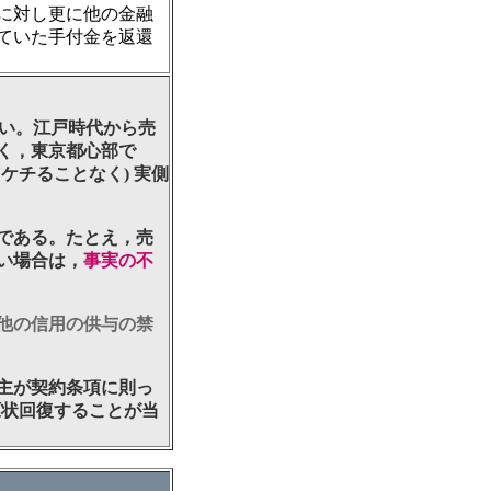
に対し更に他の金融
ていた手付金を返還
多い。江戸時代から売
く，東京都心部で
ケチることなく) 実側
である。たとえ，売
い場合は，
事実の不
他の信用の供与の禁
主が契約条項に則っ
原状回復することが当