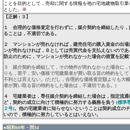
ことを目的として，売却に関する情報を他の宅地建物取引業
とした。
※
【正解 : ３】
１ 合理的な価格査定を行わずに，媒介契約を締結したり，
ることは，不適切である。
２ マンションが売れなければ，建売住宅の購入資金の出場
ンが売れなければ，Ｂとしては売買代金を支払えないのであ
防止のために，マンションが売れなかった場合の措置を記載
３ 媒介契約を締結して，その物件が売れなかった場合に，
りも，若干，安い価格で宅建業者が買い取る旨の特約をして
不利とは言えない。(ただし，合理的な価格査定額よりも大
者が買い取る旨の特約をした場合は，不適切である。)
４ 宅建業者は，専任媒介契約を締結した場合は，指定流通
ど，契約の成立に向けて積極的に努力する義務を負う
(標準
２号)
。他の宅建業者に知らせないということは契約成立の
いので，積極的に努力しているとはいえない。
●昭和60年・問34