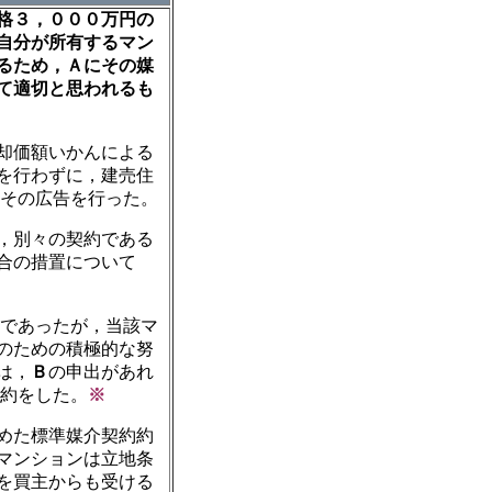
格３，０００万円の
自分が所有するマン
るため，Ａにその媒
て適切と思われるも
却価額いかんによる
を行わずに，建売住
，その広告を行った。
，別々の契約である
合の措置について
円であったが，当該マ
のための積極的な努
は，
Ｂ
の申出があれ
特約をした。
※
めた標準媒介契約約
マンションは立地条
を買主からも受ける