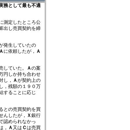
実務として最も不適
に測定したところ公
算出し売買契約を締
が発生していたの
Ａ
に依頼したが，
Ａ
売していた。
Ａ
の案
万円しか持ち合わせ
対し，
Ａ
が契約上の
し，残額の１９０万
結することに応じ
るとの売買契約を買
せんしたが，
Ｘ
銀行
で認められなかっ
は，
Ａ
又は
Ｃ
は売買