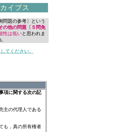
ーカイブス
例問題の参考〕という
その他の問題〔５問免
能性は低い
と思われま
)。
クしてください。
事項に関する次の記
売主の代理人である
ても，真の所有権者