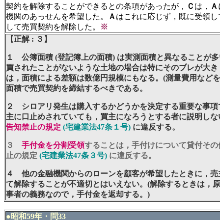
契約を解除することができるとの条項があったが，
Ｃ
は，
Ａ
機関のあっせんを希望した。
Ａ
はこれに応じず，既に受領し
して売買契約を解除した。
※
【正解 : ３】
１ 公簿面積 (登記簿上の面積) は実測面積と異なることが
買されたことがないような土地の場合は特にそのブレが大き
は，面積による差額は数億円規模にもなる。(測量費用などを
面積で売買契約を締結するべきである。
２ シロアリ発生は購入するかどうかを決定する重要な事項
主に口止めされていても，買主になろうとする者に説明しな
告知禁止の規定
(宅建業法47条１号)
に違反する。
３
手付金を分割受領
することは，手付けについて貸付その
止の規定
(宅建業法47条３号)
に違反する。
４ 他の金融機関からのローンを顧客が希望したときに，売
て解除することが不適切とはいえない。(解除するときは，
事者の義務なので，手付金を返却する。)
●昭和59年・問33