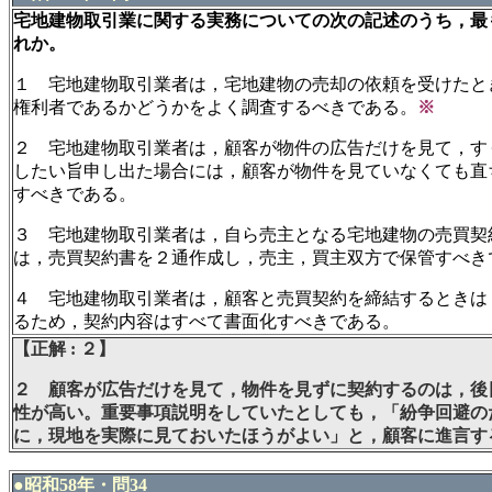
宅地建物取引業に関する実務についての次の記述のうち，最
れか。
１ 宅地建物取引業者は，宅地建物の売却の依頼を受けたと
権利者であるかどうかをよく調査するべきである。
※
２ 宅地建物取引業者は，顧客が物件の広告だけを見て，す
したい旨申し出た場合には，顧客が物件を見ていなくても直
すべきである。
３ 宅地建物取引業者は，自ら売主となる宅地建物の売買契
は，売買契約書を２通作成し，売主，買主双方で保管すべき
４ 宅地建物取引業者は，顧客と売買契約を締結するときは
るため，契約内容はすべて書面化すべきである。
【正解 : ２】
２ 顧客が広告だけを見て，物件を見ずに契約するのは，後
性が高い。重要事項説明をしていたとしても，「紛争回避の
に，現地を実際に見ておいたほうがよい」と，顧客に進言す
●昭和58年・問34