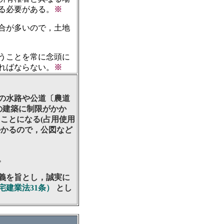
る必要がある。
※
合が多いので，土地
うことを常に念頭に
ればならない。
※
の水路や公道〔農道
の建築に制限がかか
ことになる(占用使用
かかるので，公図など
。
義を旨とし，誠実に
宅建業法31条）
とし