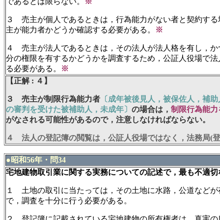
であるとは限らない。
※
３ 売主が個人であるときは，行為能力がない者と契約する
主が能力者かどうか確認する必要がある。
※
４ 売主が法人であるときは，その法人が法人格を有し，か
分の権限を有するかどうかを調査するため，公証人役場で法
る必要がある。
※
【正解 : ４】
３ 売主が制限行為能力者
〔成年被後見人，被保佐人，補助
の審判を受けた被補助人，未成年〕
の場合は，
制限行為能力
がなされる可能性があるので，注意しなければならない。
４ 法人の登記簿の閲覧は，公証人役場ではなく，法務局(登
●昭和56年・問34
宅地建物取引業に関する実務についての記述で，最も不適切
１ 土地の取引に当たっては，その土地に水路，公道などが
で，調査を十分に行う必要がある。
２ 登記簿に記載されている宅地建物の所有権者は，真実の