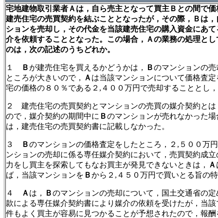
宅地建物取引業者Ａは，自ら売主となって買主Ｂとの間で価
建売住宅の売買契約を結ぶこととなったが，その際，Ｂは，
ションを売却し，その代金を当該建売住宅の購入資金にあて
介を依頼することとなった。この場合，Ａの業務の処理とし
のは，次の記述のうちどれか。
１
Ｂ
が建売住宅を買えるかどうかは，
Ｂ
のマンションの売
ところが大きいので，
Ａ
は当該マンションについて価格査定
宅の価格の８０％である２,４００万円で売却することとし
２ 建売住宅の売買契約とマンションの売買の媒介契約とは
ので，媒介契約の期間中に
Ｂ
のマンションが売れなかった場
は，建売住宅の売買契約書に記載しなかった。
３
Ｂ
のマンションの価格査定をしたところ，２,５００万
ンションの売却に係る専任媒介契約において，売買契約成立
力をし買主を探索してもなお買主が発見できないときは，
Ａ
ば，当該マンションを
Ｂ
から２,４５０万円で買いとる旨の
４
Ａ
は，
Ｂ
のマンションの売却について，国土交通省の定
款による専任媒介契約書により媒介の依頼を受けたが，当該
件もよく買主が容易に見つかることが予想されたので，報酬