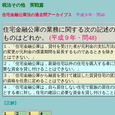
税法その他 実戦篇
住宅金融公庫法の過去問アーカイブス
平成９年・問48
住宅金融公庫の業務に関する次の記述
ものはどれか。
(平成９年・問48
)
１．「住宅金融公庫は，貸付を受けた者が元利金の支払方法
の変更が元利金の償還期間を延長するものであるときを除き
とはできない。」
２．「住宅金融公庫は，新築住宅以外の住宅を購入する者に
要な資金を貸し付けることはできない。」
３．「住宅金融公庫から融資を受けて建設した賃貸住宅の賃
の資格を任意に定めることはできない。」
４．「住宅金融公庫は，自ら居住しない住宅で親族の居住の
とする者に対し，住宅の建設に必要な資金を貸し付けること
【正解】
１
２
３
４