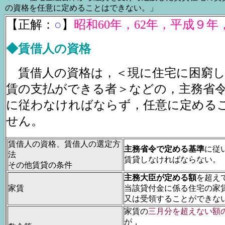
の資格を任意に定めることはできない。」
【正解：
○
】
昭和60年，62年，平成９年
◆賃借人の資格
賃借人の資格は，＜現に住宅に困窮
賃の支払ができる者＞などの，主務省
に従わなければならず，任意に定める
せん。
賃借人の資格、賃借人の選定方
主務省令で定める基準
に従
法
賃貸しなければならない。
その他賃貸の条件
主務大臣が定める額
を超え
家賃
当該貸付金に係る住宅の家
又は受領することができな
家賃の
三月分を超えない額
が，