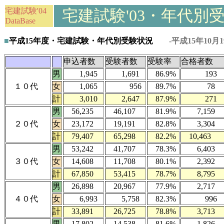
宅建試験'04
宅建試験'03・年代別
DataBase
■
平成15年度・宅建試験・年代別受験状況
-平成15年10月
申込者数
受験者数
受験率
合格者数
男
1,945
1,691
86.9%
193
１０代
女
1,065
956
89.7%
78
計
3,010
2,647
87.9%
271
男
56,235
46,107
81.9%
7,159
２０代
女
23,172
19,191
82.8%
3,304
計
79,407
65,298
82.2%
10,463
男
53,242
41,707
78.3%
6,403
３０代
女
14,608
11,708
80.1%
2,392
計
67,850
53,415
78.7%
8,795
男
26,898
20,967
77.9%
2,717
４０代
女
6,993
5,758
82.3%
996
計
33,891
26,725
78.8%
3,713
男
17,802
14,538
81.6%
1,826