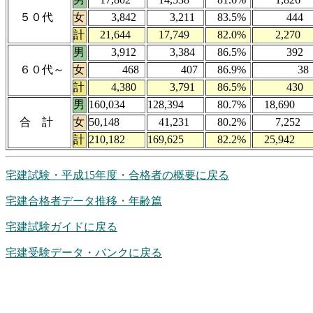
５０代
女
3,842
3,211
83.5%
444
計
21,644
17,749
82.0%
2,270
男
3,912
3,384
86.5%
392
６０代～
女
468
407
86.9%
38
計
4,380
3,791
86.5%
430
男
160,034
128,394
80.7%
18,690
合 計
女
50,148
41,231
80.2%
7,252
計
210,182
169,625
82.2%
25,942
宅建試験・平成15年度・合格者の概要に戻る
宅建合格者データ推移・年齢篇
宅建試験ガイドに戻る
宅建受験データ・バンクに戻る