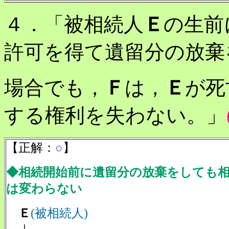
４．「被相続人
Ｅ
の生前
許可を得て遺留分の放棄
場合でも，
Ｆ
は，
Ｅ
が死
する権利を失わない。」
【正解：
○
】
◆相続開始前に遺留分の放棄をしても
は変わらない
Ｅ
(被相続人)