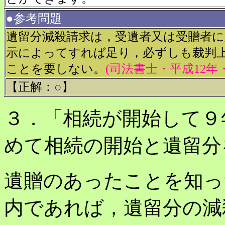
●参考問題
遺留分減殺請求は，受遺者又は受贈者に
示によってすれば足り，必ずしも裁判
ことを要しない。
(司法書士・平成12年・
【正解：
○
】
３．「相続が開始して９
めて相続の開始と遺留分
遺贈のあったことを知っ
内であれば，遺留分の減