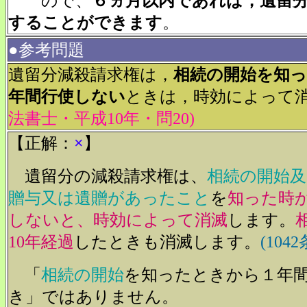
ので、
６ヵ月以内であれば，遺留
することができます
。
●参考問題
遺留分減殺請求権は，
相続の開始を知
年間行使しない
ときは，時効によって
法書士・平成10年・問20)
【正解：
×
】
遺留分の減殺請求権は、
相続の開始
贈与又は遺贈があったこと
を
知った時
しないと、時効によって消滅
します。
10年経過
したときも消滅します。
(1042
「
相続の開始
を知ったときから１年
き」ではありません。