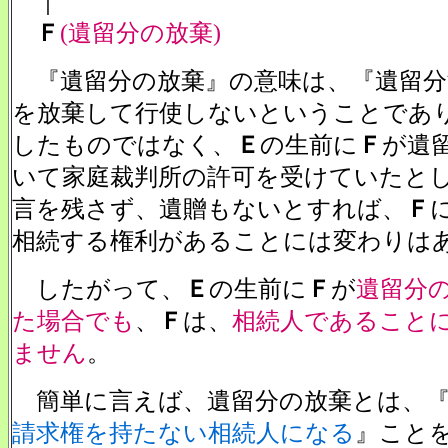
｜
Ｆ
(遺留分の放棄)
『遺留分の放棄』の意味は、『遺留分
を放棄して行使しないということであ
したものではなく、
Ｅ
の生前に
Ｆ
が遺
いて家庭裁判所の許可を受けていたと
言を残さず、遺贈もないとすれば、
Ｆ
相続する権利があることには変わりは
したがって、
Ｅ
の生前に
Ｆ
が
遺留分
た場合でも
、
Ｆ
は、
相続人であること
ません
。
簡単に言えば、遺留分の放棄とは、
請求権を持たない相続人になる
』こと