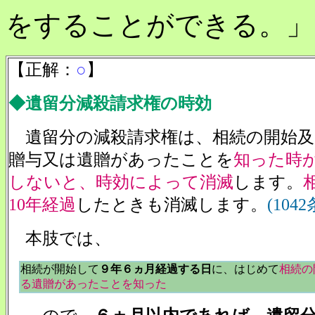
をすることができる。」
【正解：
○
】
◆遺留分減殺請求権の時効
遺留分の減殺請求権は、相続の開始及
贈与又は遺贈があったことを
知った時
しないと、時効によって消滅
します。
10年経過
したときも消滅します。
(1042
本肢では、
相続が開始して
９年６ヵ月経過する日
に、はじめて
相続の
る遺贈があったことを知った