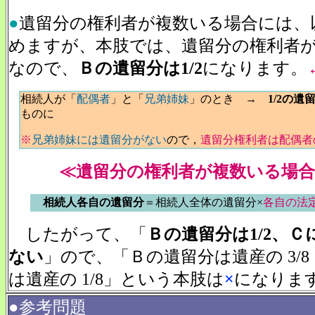
●
遺留分の権利者が複数いる場合には、
めますが、本肢では、遺留分の権利者
なので、
Ｂの遺留分は1/2
になります。
相続人が「
配偶者
」と「
兄弟姉妹
」のとき →
1/2の遺
ものに
※
兄弟姉妹には遺留分がない
ので，
遺留分権利者は配偶者
≪遺留分の権利者が複数いる場合
相続人各自の遺留分
＝相続人全体の遺留分×
各自の法
したがって、「
Ｂの遺留分は1/2、
ない
」ので、「Ｂの遺留分は遺産の 3/
は遺産の 1/8」という本肢は
×
になりま
●参考問題