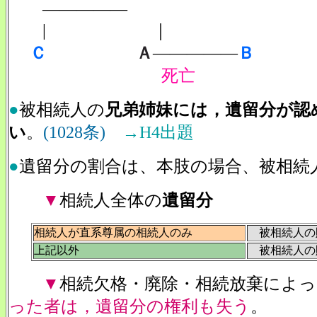
―――――
| ｜
Ｃ
Ａ
―――――
Ｂ
死亡
●
被相続人の
兄弟姉妹には，遺留分が認
い
。
(1028条)
→H4出題
●
遺留分の割合は、本肢の場合、被相続人
▼
相続人全体の
遺留分
相続人が直系尊属の相続人のみ
被相続人の財
上記以外
被相続人の財
▼
相続欠格・廃除・相続放棄によっ
った者は，遺留分の権利も失う
。