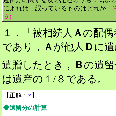
遺留分に関する次の記述のうち，民法
によれば，誤っているものはどれか。
６)
１．「被相続人
Ａ
の配偶
であり，
Ａ
が他人
Ｄ
に遺
遺贈したとき，
Ｂ
の遺留
は遺産の１/８である。
【正解：
×
】
◆遺留分の計算