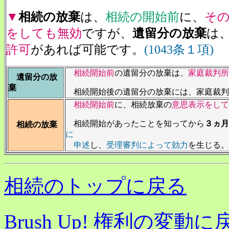
▼
相続の放棄
は、
相続の開始前
に、
そ
をしても無効
ですが、
遺留分の放棄
は
許可
があれば可能です。
(1043条１項)
相続開始前
の遺留分の放棄は、
家庭裁判所
遺留分の放
棄
相続開始後の遺留分の放棄には、家庭裁判
相続開始前
に、相続放棄の
意思表示をして
相続開始があったことを知ってから
３ヵ月
相続の放棄
に
申述
し、
受理審判によって効力
を生じる。
相続のトップに戻る
Brush Up! 権利の変動に