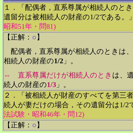
１．「配偶者，直系尊属が相続人のと
遺留分は被相続人の財産の1/2である。
昭和51年・問81)
【正解：
○
】
配偶者，直系尊属が相続人のときは、
相続人の財産の
1/2
」。
⇔
直系尊属だけが相続人のとき
は、
続人の財産の
1/3
」。
２．「被相続人が財産のすべてを第三
続人が妻だけの場合，その遺留分は1/2
法試験・昭和46年・問12)
【正解：
○
】