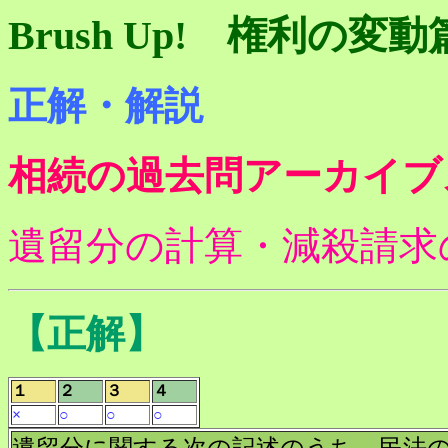
Brush Up! 権利の変動
正解・解説
相続の過去問アーカイブ
遺留分の計算・減殺請求
【正解】
１
２
３
４
×
○
○
○