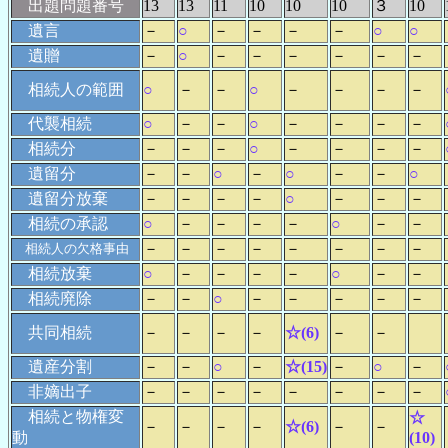
出題問題番号
13
13
11
10
10
10
３
10
遺言
－
○
－
－
－
－
○
○
遺贈
－
○
－
－
－
－
－
－
相続人の範囲
○
－
－
○
－
－
－
－
代襲相続
○
－
－
○
－
－
－
－
相続分
－
－
－
○
－
－
－
－
遺留分
－
－
○
－
○
－
－
○
遺留分放棄
－
－
－
－
○
－
－
－
相続の承認
○
－
－
－
－
○
－
－
－
－
－
－
－
－
－
－
相続人の欠格事由
相続放棄
○
－
－
－
－
○
－
－
相続廃除
－
－
○
－
－
－
－
－
共同相続
－
－
－
－
☆(6)
－
－
遺産分割
－
－
○
－
☆(15)
－
○
－
非嫡出子
－
－
－
－
－
－
－
－
相続と物権変
☆
－
－
－
－
☆(6)
－
－
動
(10)