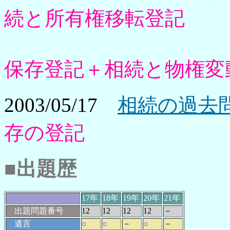
続と所有権移転登記
保存登記＋相続と物権変
2003/05/17
相続の過去問
存の登記
■出題歴
17年
18年
19年
20年
21年
出題問題番号
12
12
12
12
－
遺言
○
○
－
○
－