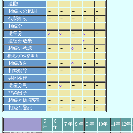
遺贈
－
－
－
－
－
相続人の範囲
－
－
－
－
－
代襲相続
－
－
－
－
－
相続分
－
－
－
－
－
遺留分
○
○
－
○
－
遺留分放棄
－
－
－
○
－
相続の承認
－
－
○
－
－
－
－
－
－
－
相続人の欠格事由
相続放棄
－
－
○
－
－
相続廃除
－
－
－
－
－
共同相続
－
－
－
－
－
遺産分割
－
○
－
－
－
非嫡出子
－
－
－
－
－
相続と物権変動
－
－
－
－
－
相続と登記
－
－
－
－
－
５
６
７年
８年
９年
10年
11年
12年
年
年