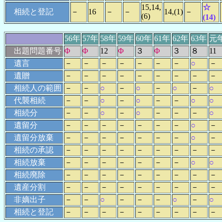
15,14,
☆
相続と登記
－
16
－
－
14,(1)
－
(6)
(14)
56年
57年
58年
59年
60年
61年
62年
63年
元
出題問題番号
Φ
Φ
12
Φ
３
Φ
３
８
11
遺言
－
－
－
－
－
－
－
○
－
遺贈
－
－
－
－
－
－
－
－
－
相続人の範囲
－
－
○
－
○
－
○
－
○
代襲相続
－
－
○
－
○
－
－
○
○
相続分
－
－
○
－
○
－
－
－
○
遺留分
－
－
－
－
－
－
－
○
－
遺留分放棄
－
－
－
－
－
－
－
○
－
相続の承認
－
－
－
－
－
－
－
－
－
相続放棄
－
－
－
－
－
－
－
○
○
相続廃除
－
－
－
－
－
－
－
－
－
遺産分割
－
－
－
－
－
－
－
－
－
非嫡出子
－
－
○
－
－
－
○
－
○
相続と登記
－
－
－
－
－
－
－
－
－