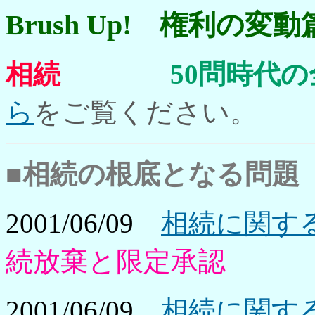
Brush Up! 権利の変動
相続
50問時代
ら
をご覧ください。
■相続の根底となる問題
2001/06/09
相続に関する
続放棄と限定承認
2001/06/09
相続に関する