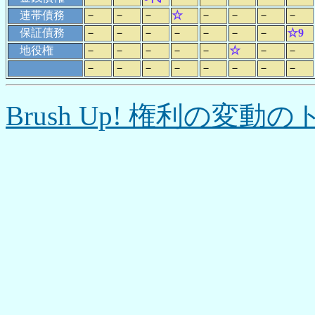
連帯債務
－
－
－
☆
－
－
－
－
保証債務
－
－
－
－
－
－
－
☆9
地役権
－
－
－
－
－
☆
－
－
－
－
－
－
－
－
－
－
Brush Up! 権利の変