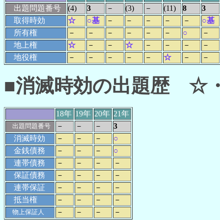
出題問題番号
(4)
3
－
(3)
－
(11)
8
3
取得時効
☆
○基
－
－
－
－
－
○基
所有権
－
－
－
－
－
－
○
－
地上権
☆
－
－
☆
－
－
－
－
地役権
－
－
－
－
－
☆
－
－
■消滅時効の出題歴 ☆
18年
19年
20年
21年
－
－
－
3
出題問題番号
消滅時効
－
－
－
○
金銭債務
－
－
－
○
連帯債務
－
－
－
－
保証債務
－
－
－
－
連帯保証
－
－
－
－
抵当権
－
－
－
－
－
－
－
－
物上保証人