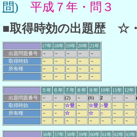
問)
平成７年・問３
■取得時効の出題歴 ☆
17年
18年
19年
20年
21年
出題問題番号
－
－
－
－
－
取得時効
－
－
－
－
－
所有権
－
－
－
－
－
－
－
－
－
－
５年
６年
７年
８年
９年
10年
11年
12年
出題問題番号
－
－
(2)
－
(6)
2
－
－
取得時効
－
－
☆登
－
☆登
○登
－
－
所有権
－
－
☆
－
☆
○
－
－
－
－
－
－
－
－
－
－
56年
57年
58年
59年
60年
61年
62年
63年