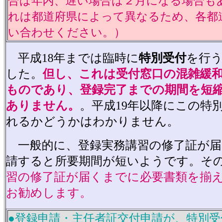
合は年内、遅い場合は２月になる場合も
れは都道府県によって異なるため、各都
い合わせください。）
平成18年までは臨時に
特別受付
を行
した。
但し、これは受付窓口の混雑緩
ものであり、登録完了までの期間を短
ありません。
。平成19年以降にこの特
れるかどうかはわかりません。
一般的に、登録実務講習の修了証が届
請すると所要期間が短いようです。そ
習の修了証が届くまでに必要書類を揃
お勧めします。
●登録申請・主任者証交付申請が、特別