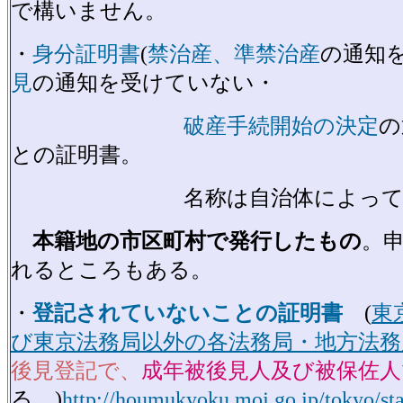
で構いません。
・
身分証明書
(
禁治産、準禁治産
の通知
見
の通知を受けていない・
破産手続開始の決定
の
との証明書。
名称は自治体によって異なる
本籍地の市区町村で発行したもの
。
れるところもある。
・
登記されていないことの証明書
(
東
び東京法務局以外の各法務局・地方法務
後見登記で、
成年被後見人及び被保佐人
る。)
http://houmukyoku.moj.go.jp/tokyo/st