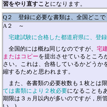
習をやり直すこと
になります。
Q２ 登録に必要な書類は、全国どこで
A２ ～
宅建試験に合格した都道府県に、登録
全国的には概ね同じなのですが、
宅
またはコピー
を提出させているところ
さい。これは、合格しているかどうか
縮するためと思われます。
また、各書類の必要枚数も１枚とは限
ては書類により２枚必要
になることもあ
期限は３ヵ月以内が多いのですが，所
い。)