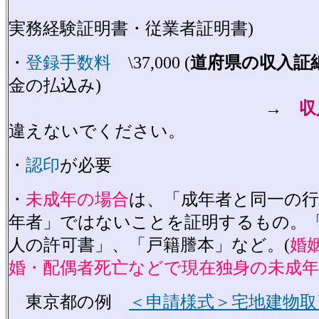
実務経験証明書・従業者証明書)
・
登録手数料
\37,000 (
道府県の収入証
金の払込み)
→
収
違えないでください。
・
認印
が必要
・
未成年の場合
は、「成年者と同一の
年者」ではないことを証明するもの。
人の許可書」、「戸籍謄本」など。(
婚
婚・配偶者死亡などで現在独身の未成
東京都の例
＜申請様式＞宅地建物取