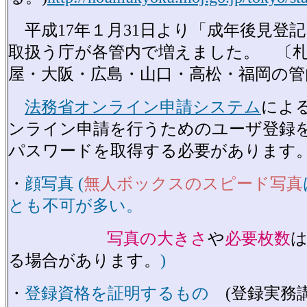
平成17年１月31日より「成年後見登
取扱う庁が各管内で増えました。 〔
屋・大阪・広島・山口・高松・福岡の管
法務省オンライン申請システム
によ
ンライン申請を行うためのユーザ登録
パスワードを取得する必要があります
・
顔写真 (
無人ボックスのスピード写真
とも不可が多い。
写真の大きさ
や
必要枚数
る場合があります。
)
・
登録資格を証明するもの
(登録実務