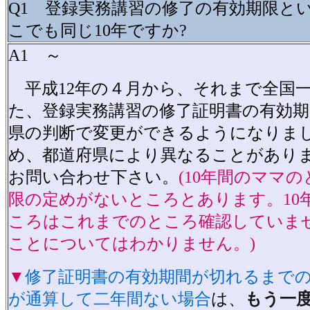
Q1 登録実務講習の修了の有効期限と
こでも同じ10年ですか?
A1 ～
平成12年の４月から、それまで全国一
た、登録実務講習の修了証明書の有効期
県の判断で変更ができるようになりま
め、都道府県により異なることがあり
お問い合わせ下さい。
(10年間のママ
限の定めがないところとあります。10
ころはこれまでのところ確認していま
ことについてはわかりません。)
▼
修了証明書の有効期間が切れるまで
が通算して二年間ない場合
は、
もう一