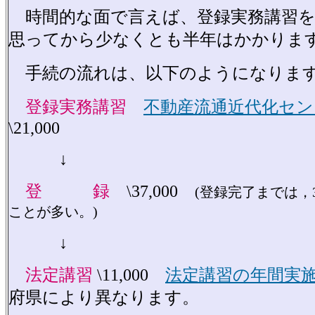
時間的な面で言えば、登録実務講習を
思ってから少なくとも半年はかかりま
手続の流れは、以下のようになりま
登録実務講習
不動産流通近代化セ
\21,000
↓
登 録
\37,000
(登録完了までは，
ことが多い。)
↓
法定講習
\11,000
法定講習の年間実
府県により異なります。