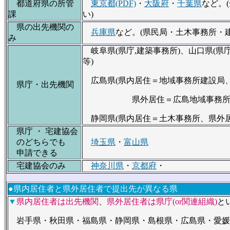
都道府県の所管
東京都(PDF)
・
大阪府
・
千葉県
など。
課
い)
県の出先機関の
兵庫県
など。(県民局・土木事務所・
み
岐阜県(県庁,建築事務所)、山口県(県
等)
広島県(県内居住＝地域事務所建設局
県庁・出先機関
県外居住＝広島地域事務所建
静岡県(県内居住＝土木事務所、県外居
県庁 ・ 宅建協会
のどちらでも
埼玉県
・
富山県
申請できる
宅建協会のみ
神奈川県
・
京都府
・
●県内居住者と県外居住者で提出先が異なる県
▼
県内居住者は出先機関
、
県外居住者は県庁(or関連組織)
と
岩手県・秋田県・福島県・静岡県・島根県・広島県・愛媛