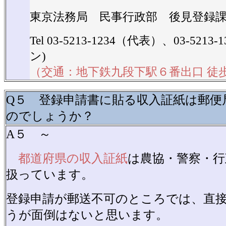
東京法務局 民事行政部 後見登録
Tel 03-5213-1234（代表）、03-52
ン)
（交通：地下鉄九段下駅６番出口 徒
Q５ 登録申請書に貼る収入証紙は郵便
のでしょうか？
A５ ～
都道府県の収入証紙
は農協・警察・行
扱っています。
登録申請が郵送不可のところでは、直
うが面倒はないと思います。