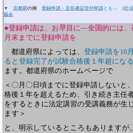
▼
京都府
の例
登録申請・主任者証交付申請
とも→
(社
協会
●登録申請は、お早目に―全国的には、
月末までに登録申請を
都道府県によっては、
登録申請を10
ると登録完了が試験合格後１年超にな
ます。都道府県のホームページで
＜〇月〇日頃までに登録申請しないと
格後１年を超えるため、引き続き主任
をするときに法定講習の受講義務が生
ます＞
と、明示しているところもありますが