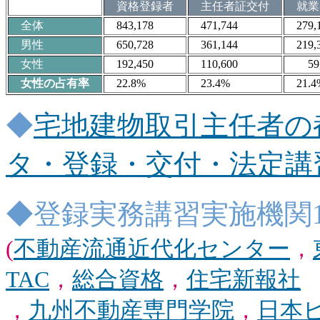
資格登録者
主任者証交付
就
全体
843,178
471,744
279,1
男性
650,728
361,144
219,3
女性
192,450
110,600
59,
女性の占有率
22.8%
23.4%
21.4
◆
宅地建物取引主任者の
タ・登録・交付・法定講
◆登録実務講習実施機関
(
不動産流通近代化センター
，
TAC
，
総合資格
，
住宅新報社
，
九州不動産専門学院
，
日本