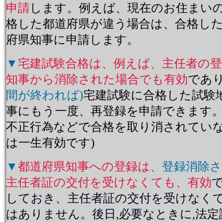
申請
します。例えば、現在のお住まい
格した都道府県が違う場合は、合格し
府県知事に申請します。
▼
宅建試験合格は、例えば、主任者の登
知事から消除された場合でも有効
であ
間が終われば)
宅建試験に合格した試験
事にもう一度、再登録を申請できます。
不正行為などで合格を取り消されてい
は一生有効です)
▼
都道府県知事への登録は、
登録消除
主任者証の交付を受けなくても、有効
しておき、主任者証の交付を受けなく
はありません。後日,必要なときに,法