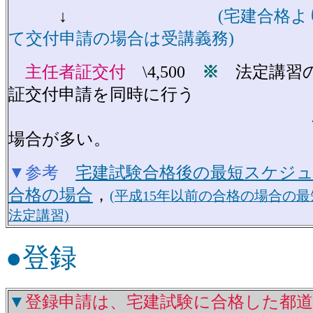
↓
(宅建合格
て交付申請の場合は受講義務)
主任者証交付
\4,500
※
法定講習の
証交付申請を同時に行う
ことがで
場合が多い。
▼参考
宅建試験合格後の最短スケジュ
合格の場合
，
(平成15年以前の合格の場合の
法定講習)
●登録
▼
登録申請は、宅建試験に合格した都