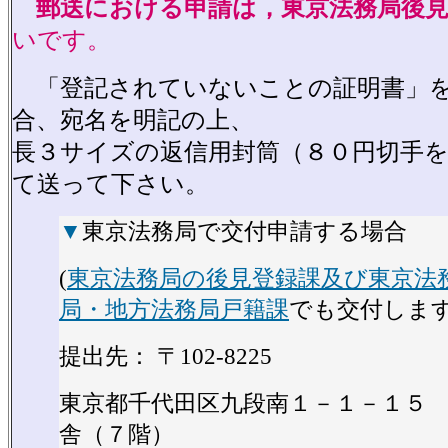
郵送における申請は，東京法務局後
いです。
「登記されていないことの証明書」を
合、宛名を明記の上、
長３サイズの返信用封筒（８０円切手
て送って下さい。
▼
東京法務局で交付申請する場合
(
東京法務局の後見登録課及び東京法
局・地方法務局戸籍課
でも交付します
提出先： 〒102-8225
東京都千代田区九段南１－１－１５
舎（７階）