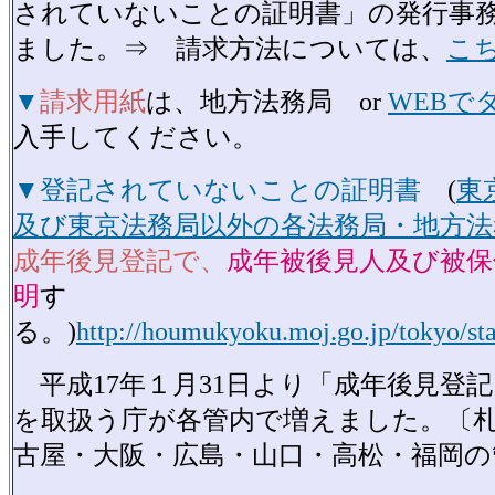
されていないことの証明書」の発行事
ました。⇒ 請求方法については、
こ
▼
請求用紙
は、地方法務局 or
WEBで
入手してください。
▼
登記されていないことの証明書
(
東
及び東京法務局以外の各法務局・地方法
成年後見登記で、
成年被後見人及び被保
明
す
る。)
http://houmukyoku.moj.go.jp/tokyo/st
平成17年１月31日より「成年後見登
を取扱う庁が各管内で増えました。〔
古屋・大阪・広島・山口・高松・福岡の