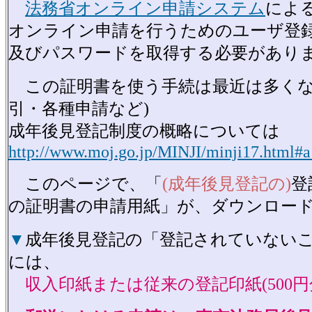
法務省オンライン申請システム
によ
オンライン申請を行うためのユーザ登
及びパスワードを取得する必要があり
この証明書を使う手続は最近は多くな
引・各種申請など)
成年後見登記制度の概略については
http://www.moj.go.jp/MINJI/minji17.html#
このページで、「
(成年後見登記の)
登
の証明書の申請用紙」が、ダウンロー
▼
成年後見登記の「登記されていない
には、
収入印紙または従来の登記印紙(500円