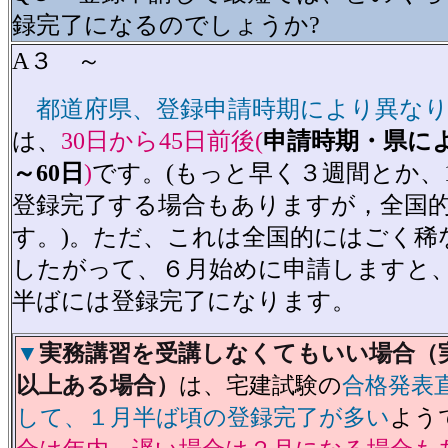
録完了になるのでしょうか?
A３ ～
都道府県、登録申請時期により異な
は、
30日から45日前後(
申請時期・県によ
～60日
)
です。(もっと早く３週間とか、
登録完了する場合もありますが，全国
す。)。ただ、これは全国的にはごく稀
したがって、６月始めに申請しますと
半ばには登録完了になります。
▼
実務講習を受講しなくてもいい場合（
以上ある場合）
は、宅建試験の
合格発表
して、１月半ば頃の登録完了が多い
よう