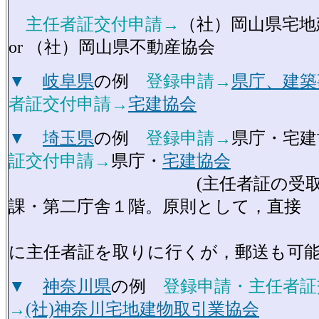
主任者証交付申請→
（社）岡山県宅地
or （社）岡山県不動産協会
▼
岐阜県
の例
登録申請→
県庁、建築
者証交付申請→
宅建協会
▼
埼玉県
の例
登録申請→
県庁・宅建
証交付申請→
県庁
・
宅建協会
(主任者証の受取→開
課・第二庁舎１階。原則として，直接
県
に主任者証を取りに行くが，郵送も可能
▼
神奈川県
の例
登録申請・主任者証
→
(社)神奈川宅地建物取引業協会