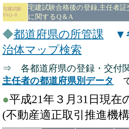
宅建試験合格後の登録,主任者証
宅建試験
FAQ-６
に関するQ＆A
◆
都道府県の所管課
▼
治体マップ検索
⇒ 各都道府県の登録・交付
主任者の都道府県別データ
で
●
平成21年３月31日現
(不動産適正取引推進機構