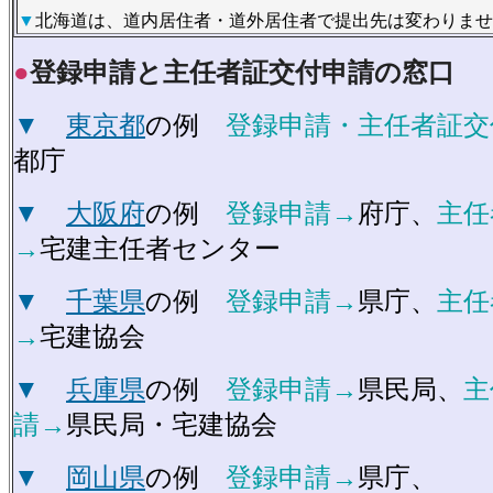
▼
北海道は、道内居住者・道外居住者で提出先は変わりませ
●
登録申請と主任者証交付申請の窓口
▼
東京都
の例
登録申請・主任者証交
都庁
▼
大阪府
の例
登録申請→
府庁、
主任
→
宅建主任者センター
▼
千葉県
の例
登録申請→
県庁、
主任
→
宅建協会
▼
兵庫県
の例
登録申請→
県民局、
主
請→
県民局・宅建協会
▼
岡山県
の例
登録申請→
県庁、