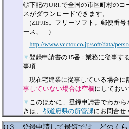
◎下記のURLで全国の市区町村のコ
スがダウンロードできます。
(ZIPJIS。フリーソフト。郵便番
ース。 )
http://www.vector.co.jp/soft/data/pers
▼
登録申請書の15番 : 業務に従事
事項
現在宅建業に従事している場合に
事していない場合は空欄
にしておい
▼
このほかに、登録申請書でわから
きは、
都道府県の所管課
にお問合せ
Q３ 登録申請して最短では、どのくら