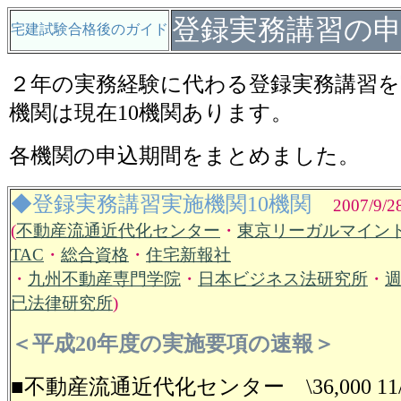
登録実務講習の
宅建試験合格後のガイド
２年の実務経験に代わる登録実務講習
機関は現在10機関あります。
各機関の申込期間をまとめました。
◆登録実務講習実施機関10機関
2007/9/
(
不動産流通近代化センター
・
東京リーガルマイン
TAC
・
総合資格
・
住宅新報社
・
九州不動産専門学院
・
日本ビジネス法研究所
・
已法律研究所
)
＜平成20年度の実施要項の速報＞
■不動産流通近代化センター \36,000 11