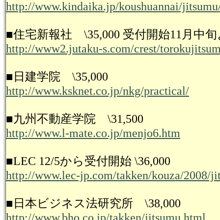
http://www.kindaika.jp/koushuannai/jitsumu
■住宅新報社 \35,000 受付開始11月中
http://www2.jutaku-s.com/crest/torokujitsu
■日建学院 \35,000
http://www.ksknet.co.jp/nkg/practical/
■九州不動産学院 \31,500
http://www.l-mate.co.jp/menjo6.htm
■LEC 12/5から受付開始 \36,000
http://www.lec-jp.com/takken/kouza/2008/ji
■日本ビジネス法研究所 \38,000
http://www.bho.co.jp/takken/jitsumu.html