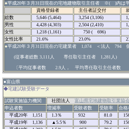
●
平成20年３月31日現在の宅地建物取引主任者 ※( )内は平
資格登録者
主任者証交付
就
総数
5,646 (5,464)
3,254 (3,106)
1,8
男性
4,428 (4,303)
2,504 (2,410)
1,4
女性
1,218 (1,161)
750 ( 696)
43
女性比率
21.6%
23.0%
23
●
平成20年３月31日現在の宅建業者 1,074 ＜法人 794 
(従事者総数 3,111人 専任取引主任者 1,281人)
〔平均従事者数 2.9人， 平均専任取引主任者数 1
●
富山県
◆宅建試験受験データ
試験実施協力機関
社団法人
富山県宅地建物取引業協
申込者数
増減率
受験者数
受験率
合格
平成20年 1,151
1.3％
932
81.0
15
平成19年 1,136
▲5.5％
900
79.2
15