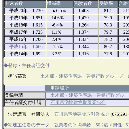
申込者数
増減率
受験者数
受験率
合格
平成20年 1,730
▲6.5％
1,403
81.1
21
平成19年 1,851
14.6％
1,479
79.9
19
平成18年 1,615
-6,4％
1,264
78.3
20
平成17年 1,725
1.1％
1,374
79.7
22
平成16年 1,706
2.4％
1,334
78.2
20
平成15年 1,666
-1.5％
1,344
80.7
18
平成14年 1,692
3.2％
1,316
77.8
20
◆登録・主任者証交付
担当部署
土木部・建築住宅課・建築行政グループ
申請場所
登録申請
土木部・建築住宅課・建築行政グルー
主任者証交付申請
石川県宅地建物取引業協会
法定講習 社団法人
石川県宅地建物取引業協会
(076)2
◆宅建主任者のデータ 就業者の平均年齢 50.2歳＜男性 : 51.3