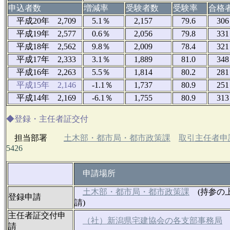
申込者数
増減率
受験者数
受験率
合格
平成20年 2,709
5.1％
2,157
79.6
306
平成19年 2,577
0.6％
2,056
79.8
331
平成18年 2,562
9.8％
2,009
78.4
321
平成17年 2,333
3.1％
1,889
81.0
348
平成16年 2,263
5.5％
1,814
80.2
281
平成15年 2,146
-1.1％
1,737
80.9
251
平成14年 2,169
-6.1％
1,755
80.9
313
◆登録・主任者証交付
担当部署
土木部・都市局・都市政策課
取引主任者申
5426
申請場所
土木部・都市局・都市政策課
(持参の
登録申請
請)
主任者証交付申
（社）新潟県宅建協会の各支部事務局
請