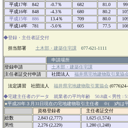
平成17年 842
-0.7％
682
81.0
99
平成16年 848
-4.3％
680
80.2
10
平成15年 886
13.4％
709
80.0
10
平成14年 781
-5.0％
605
77.5
10
◆登録・主任者証交付
担当部署
土木部・建築住宅課
077-621-1111
申請場所
登録申請
土木部・建築住宅課
主任者証交付申請
社団法人
福井県宅地建物取引業協
法定講習 社団法人
福井県宅地建物取引業協会
(0776)24
◆宅建主任者のデータ 就業者の平均年齢 50.8歳＜男性 : 51.5
●
平成20年３月31日現在の宅地建物取引主任者 ※( )内は平
資格登録者
主任者証交付
総数
2,843 (2,777)
1,625 (1,574)
男性
2,276 (2,229)
1,280 (1,248)