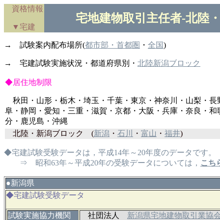
資格情報
宅地建物取引主任者-北陸
▼宅建
→ 試験案内配布場所(
都市部・首都圏
・
全国
)
→ 宅建試験実施状況・都道府県別・
北陸新潟ブロック
◆居住地制限
秋田・山形・栃木・埼玉・千葉・東京・神奈川・山梨・長
阜・静岡・愛知・三重・滋賀・京都・大阪・兵庫・奈良・和
分・鹿児島・沖縄
北陸・新潟ブロック
(
新潟
・
石川
・
富山
・
福井
)
◆宅建試験受験データは，平成14年～20年度のデータです。
⇒ 昭和63年～平成20年の受験データについては，
こち
●
新潟県
◆宅建試験受験データ
試験実施協力機関
社団法人
新潟県宅地建物取引業協