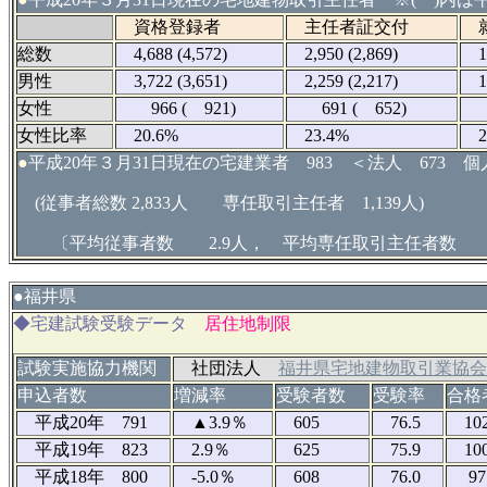
資格登録者
主任者証交付
就
総数
4,688 (4,572)
2,950 (2,869)
1,6
男性
3,722 (3,651)
2,259 (2,217)
1,2
女性
966 ( 921)
691 ( 652)
37
女性比率
20.6%
23.4%
23
●
平成20年３月31日現在の宅建業者 983 ＜法人 673 個
(従事者総数 2,833人 専任取引主任者 1,139人)
〔平均従事者数 2.9人， 平均専任取引主任者数 1
●
福井県
◆宅建試験受験データ
居住地制限
試験実施協力機関
社団法人
福井県宅地建物取引業協会
申込者数
増減率
受験者数
受験率
合格
平成20年 791
▲3.9％
605
76.5
10
平成19年 823
2.9％
625
75.9
10
平成18年 800
-5.0％
608
76.0
97