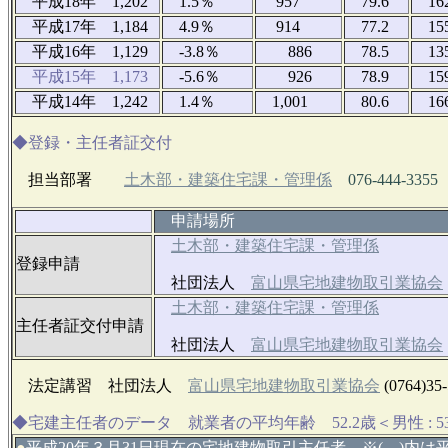
平成18年 1,202
1.5％
957
79.6
16
平成17年 1,184
4.9％
914
77.2
15
平成16年 1,129
-3.8％
886
78.5
13
平成15年 1,173
-5.6％
926
78.9
15
平成14年 1,242
1.4％
1,001
80.6
16
◆登録・主任者証交付
担当部署
土木部・建築住宅課・管理係
076-444-3355
申請場所
土木部・建築住宅課・管理係
登録申請
社団法人
富山県宅地建物取引業協会
土木部・建築住宅課・管理係
主任者証交付申請
社団法人
富山県宅地建物取引業協会
法定講習 社団法人
富山県宅地建物取引業協会
(0764)35
◆宅建主任者のデータ 就業者の平均年齢 52.2歳＜男性 : 53.3
●
平成20年３月31日現在の宅地建物取引主任者 ※( )内は平