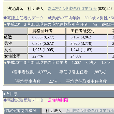
法定講習 社団法人
新潟県宅地建物取引業協会
(025)247
◆宅建主任者のデータ 就業者の平均年齢 50.3歳＜男性 : 50.9
●
平成20年３月31日現在の宅地建物取引主任者 ※( )内は平
資格登録者
主任者証交付
就
総数
8,833 (8,577)
5,167 (4,962)
2,
男性
6,858 (6,672)
3,926 (3,779)
2,
女性
1,975 (1,905)
1,241 (1,183)
62
女性比率
22.4%
24.0%
22
●
平成20年３月31日現在の宅建業者 1,607 ＜法人 1,353
(従事者総数 4,377人 専任取引主任者 1,887人)
〔平均従事者数 2.7人， 平均専任取引主任者数 1
●
石川県
◆宅建試験受験データ
居住地制限
試験実施協力機関
社団法人
石川県宅地建物取引業協