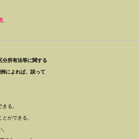
問、
区分所有法等に関する
判例によれば、誤って
できる。
ことができる。
い。