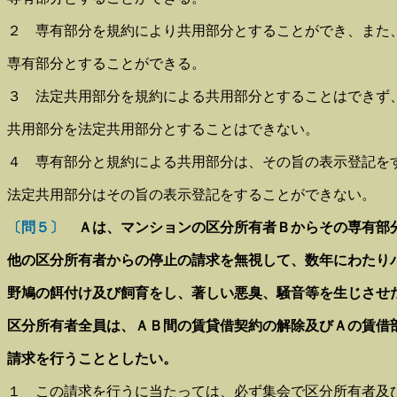
２ 専有部分を規約により共用部分とすることができ、また
専有部分とすることができる。
３ 法定共用部分を規約による共用部分とすることはできず
共用部分を法定共用部分とすることはできない。
４ 専有部分と規約による共用部分は、その旨の表示登記を
法定共用部分はその旨の表示登記をすることができない。
〔問５〕
Ａは、マンションの区分所有者Ｂからその専有部
他の区分所有者からの停止の請求を無視して、数年にわたり
野鳩の
餌付け及び飼育をし、著しい悪臭、騒音等を生じさせ
区分所有者
全員は、ＡＢ間の賃貸借契約の解除及びＡの賃借
請求を行うことと
したい。
１ この請求を行うに当たっては、必ず集会で区分所有者及び