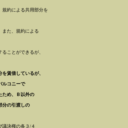
、規約による共用部分を
、また、規約による
することができるが、
分を賃借しているが、
バルコニーで
たため、Ｂ以外の
部分の引渡しの
議決権の各３/４