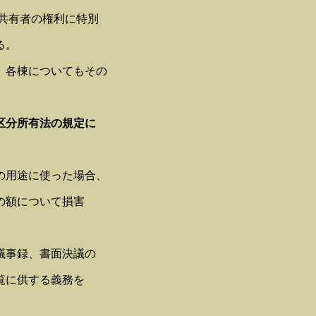
共有者の権利に特別
る。
、各棟についてもその
区分所有法の規定に
の用途に使った場合、
の額について損害
議事録、書面決議の
覧に供する義務を