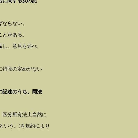
合に関する次の記
。
ばならない。
ことがある。
席し、意見を述べ、
に特段の定めがない
の記述のうち、同法
。
、区分所有法上当然に
という。)を規約により