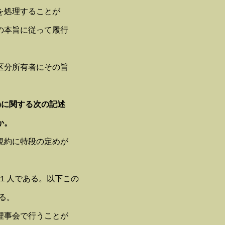
を処理することが
の本旨に従って履行
区分所有者にその旨
)に関する次の記述
か。
規約に特段の定めが
１人である。以下この
る。
理事会で行うことが