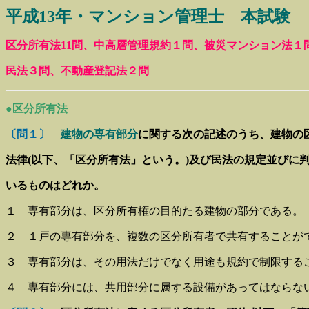
平成13年・マンション管理士 本試験
区分所有法11問、中高層管理規約１問、被災マンション法１
民法３問、不動産登記法２問
●区分所有法
〔問１〕
建物の専有部分
に関する次の記述のうち、建物の
法律(以下、「区分所有法」という。)及び民法の規定並びに
いる
ものはどれか。
１ 専有部分は、区分所有権の目的たる建物の部分である。
２ １戸の専有部分を、複数の区分所有者で共有することが
３ 専有部分は、その用法だけでなく用途も規約で制限する
４ 専有部分には、共用部分に属する設備があってはならな