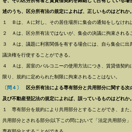
を、その区分所有者と賃貸借契約を締結して占有している場
述の
うち、区分所有法の規定によれば、正しいものはどれか
１ Ｂは、Ａに対し、その居住場所に集会の通知をしなけれ
２ Ａは、区分所有法ではないが、集会の決議に拘束される
３ Ａは、議題に利害関係を有する場合には、自ら集会に出
議決権を行使することができる。
４ Ａは、居室のバルコニーの使用方法につき、賃貸借契約
限り、規約に定められた制限に拘束されることはない。
〔問４〕
区分所有法による専有部分と共用部分に関する次
及び不動産登記法の規定によれば、誤っているものはどれか
１ 専有部分を規約により共用部分とすることができ、また
共用部分とされる部分(以下この問において「法定共用部分」
専有部分とすることができる。