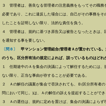
３ 管理者は、善良なる管理者の注意義務をもってその職務
必要であり、これに違反した場合には、自己がその事務をそ
したことを証明しない限り、法的な責任を負う。
４ 管理者は、規約に基づき原告又は被告となったときは、
を通知する事を要しない。
〔問８〕
甲マンション管理組合(管理者Ａが置かれている。
のうち、区分所有法の規定によれば、誤っているものはどれ
１ 任期途中のＡを集会の決議によって解任するためには、
ない限り、正当な事由が存することが必要である。
２ Ａの解任の議案が集会で否決されても、Ｂ(区分所有者の
問において同じ。)は、Ａの解任の訴えを提起することができ
３ Ａの選任は、規約に定めを置けば、集会の決議によらず