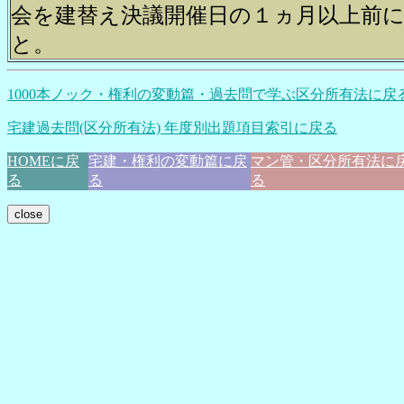
会を建替え決議開催日の１ヵ月以上前
と。
1000本ノック・権利の変動篇・過去問で学ぶ区分所有法に戻
宅建過去問(区分所有法) 年度別出題項目索引に戻る
HOMEに戻
宅建・権利の変動篇に戻
マン管・区分所有法に
る
る
る