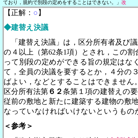
ており，規約で別段の定めをすることはできない。」
改
【正解：
○
】
◆建替え決議
「建替え決議」は，区分所有者及び議
の４以上（第62条1項）とされ，この割
って別段の定めができる旨の規定はな
て，全員の決議を要するとか，４分の
ばよい，などとすることはできません
区分所有法第
６２
条第１項の建替えの
従前の敷地と新たに建築する建物の敷
なっていなければいけないというもの
＜参考＞