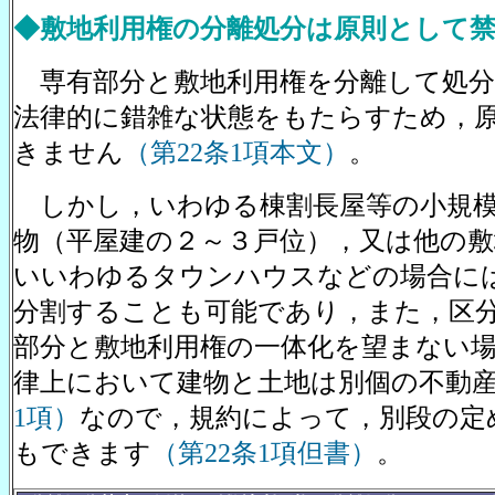
◆敷地利用権の分離処分は原則として
専有部分と敷地利用権を分離して処分
法律的に錯雑な状態をもたらすため，
きません
（第22条1項本文）
。
しかし，いわゆる棟割長屋等の小規模
物（平屋建の２～３戸位），又は他の
いいわゆるタウンハウスなどの場合に
分割することも可能であり，また，区
部分と敷地利用権の一体化を望まない
律上において建物と土地は別個の不動
1項）
なので，規約によって，別段の定
もできます
（第22条1項但書）
。