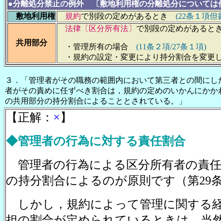
●分離処分禁止の例外 〔敷地利用権の分離処分については
敷地利用権
規約
で別段の定めがあるとき
(22条１項但
法律〔区分所有法〕
で別段の定めがある
共用部分
・管理所有の場合
(11条２項/27条１項)
・規約の設定・変更により持分割合を変更
３．「管理者がその職務の範囲内において第三者との間にし
者がその責めに任ずべき割合は，規約の定めのいかんにかか
の共用部分の持分割合によることとされている。」
【正解：
×
】
◆管理者の行為に対する責任割合
管理者の行為による区分所有者の責任
の持分割合によるのが原則です（第29条
しかし，規約によって管理に関する経
担の割合が定められているときは，当