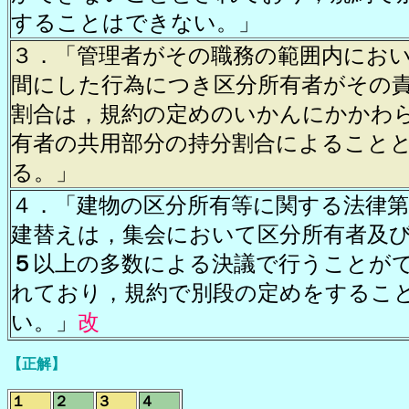
することはできない。」
３．「管理者がその職務の範囲内にお
間にした行為につき区分所有者がその
割合は，規約の定めのいかんにかかわ
有者の共用部分の持分割合によること
る。」
４．「建物の区分所有等に関する法律第
建替えは，集会において区分所有者及
５
以上の多数による決議で行うことが
れており，規約で別段の定めをするこ
い。」
改
【正解】
１
２
３
４