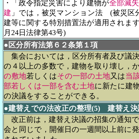
・「政令指定災害により建物が
全部滅
建
」では，被災マンション法 (被災区
建等に関する特別措置法が適用されます
月24日法律第43号)
●
区分所有法第６２条第１項
集会においては，区分所有者及び議決
の４以上の多数で，建物を取り壊し，
の敷地
若しくは
その一部の土地
又は
当
部若しくは一部を含む土地
に新たに建
の決議をすることができる。
●
建替えでの法改正の整理(5) 建替え
改正前は，建替え決議の招集の通知で
会と同じで，開催日の一週間以上前に