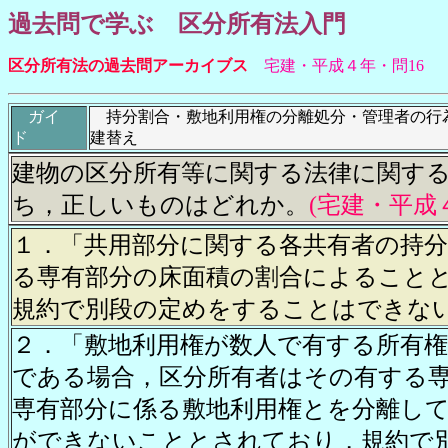
過去問で学ぶ 区分所有法入門
区分所有法の過去問アーカイブス
宅建・平成４年・問16
ガイ
持分割合・敷地利用権の分離処分・管理者の行
ド
建替え
建物の区分所有等に関する法律に関す
ち，正しいものはどれか。
(宅建・平成４
１．「共用部分に関する各共有者の持
る専有部分の床面積の割合によること
規約で別段の定めをすることはできな
２．「敷地利用権が数人で有する所有
である場合，区分所有者はその有する
専有部分に係る敷地利用権とを分離し
ができないこととされており，規約で