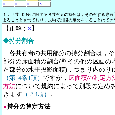
×
×
×
○
１．「共用部分に関する各共有者の持分は，その有する専有
よることとされており，規約で別段の定めをすることはでき
【正解：
×
】
◆持分割合
各共有者の共用部分の持分割合は，そ
部分の床面積の割合(壁その他の区画の
た部分の水平投影面積)，つまり内のり
（第14条1項）
ですが，
床面積の測定方
方法
について規約によって別段の定め
きます
（〃4項）
。
●
持分の算定方法