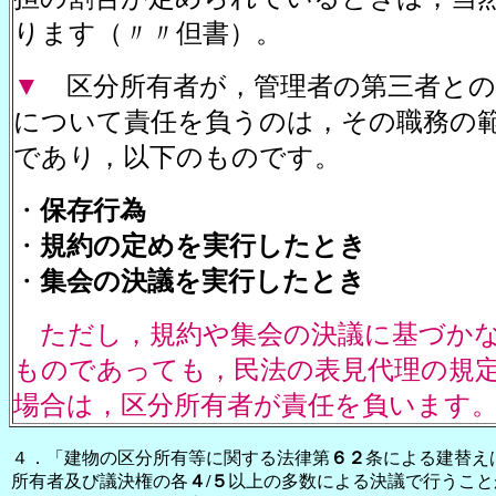
ります（〃〃但書）。
▼
区分所有者が，管理者の第三者との
について責任を負うのは，その職務の
であり，以下のものです。
・
保存行為
・
規約の定めを実行したとき
・
集会の決議を実行したとき
ただし，規約や集会の決議に基づか
ものであっても，民法の表見代理の規
場合は，区分所有者が責任を負います
４．「建物の区分所有等に関する法律第
６２
条による建替え
所有者及び議決権の各
４/５
以上の多数による決議で行うこと