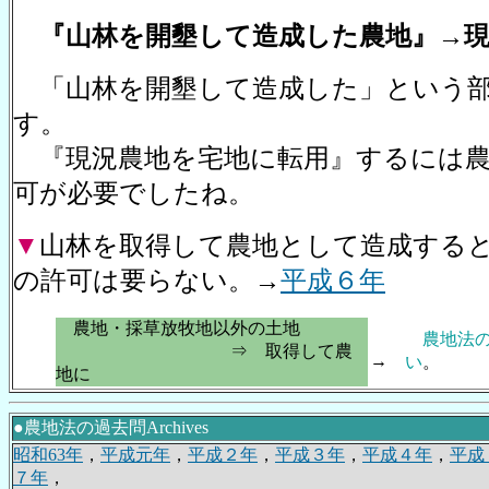
『山林を開墾して造成した農地』→現
「山林を開墾して造成した」という部
す。
『現況農地を宅地に転用』するには農
可が必要でしたね。
▼
山林を取得して農地として造成する
の許可は要らない。→
平成６年
農地・採草放牧地以外の土地
農地法
⇒ 取得して農
→
い
。
地に
●農地法の過去問Archives
昭和63年
，
平成元年
，
平成２年
，
平成３年
，
平成４年
，
平成
７年
，