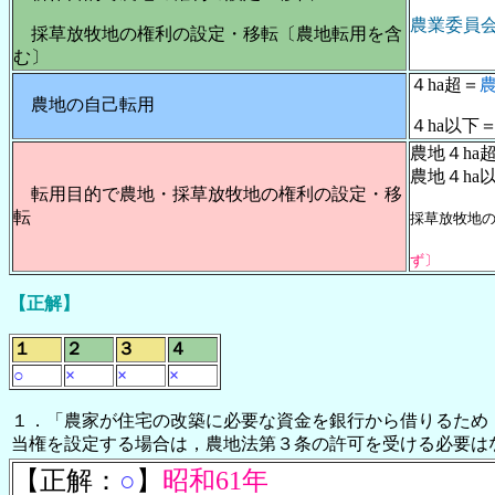
農業委員
採草放牧地の権利の設定・移転〔農地転用を含
む〕
４ha超＝
農地の自己転用
４ha以下
農地４ha
農地４ha
転用目的で農地・採草放牧地の権利の設定・移
転
採草放牧地
ず〕
【正解】
１
２
３
４
○
×
×
×
１．「農家が住宅の改築に必要な資金を銀行から借りるため
当権を設定する場合は，農地法第３条の許可を受ける必要は
【正解：
○
】
昭和61年