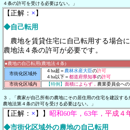
４条の許可を受ける必要はない。
」
【正解：
×
】
◆自己転用
農地を賃貸住宅に自己転用する場合に
農地法４条の許可が必要です。
●農地の自己転用(農地法４条)
４ha超＝
農林水産大臣
の
許可
市街化区域外
４ha以下＝
都道府県知事
の
許可
市街化区域内
【特例】
面積によらず，
農業委員会への
３．「農家が自己所有の農地にその居住用の住宅を建設する
農地法第４条の許可を受ける必要はない。」
【正解：
×
】】
昭和60年，63年，
平成４
◆市街化区域外の農地の自己転用