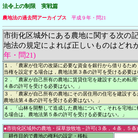
法令上の制限 実戦篇
農地法の過去問アーカイブス
平成９年・問21
市街化区城外にある農地に関する次の
地法の規定によれば正しいものはどれ
年・問21)
１．「農家が住宅の改築に必要な資金を銀行から借りるため
当権を設定する場合は，農地法第３条の許可を受ける必要は
２．「農家が自己所有の農地に賃貸住宅を建設するため転用
４条の許可を受ける必要はない。
」
３．「農家が自己所有の農地にその居住用の住宅を建設する
農地法第４条の許可を受ける必要はない。」
４．「山林を開墾して造成した農地について，それを宅地に
る場合は、農地法第５条の許可を受ける必要はない。」
●市街化区域外の農地・採草放牧地－許可(３条，４条，５条)
耕作目的で農地の権利の設定・移転