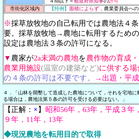
４ha以下＝
都道府県知事
の
許可
市街化区域内
【特例】
面積によらず，
農業委員会への
※
採草放牧地の自己転用では農地法４条
要。採草放牧地→農地に転用するため
設定は農地法３条の許可になる。
▼
農家が
2a未満の農地
を
農作物の育成
農業用施設
(温室の建築など)
に
供する場
の４条の許可は不要です。
→出題・平成1
４．「山林を開墾して造成した農地について，それを宅地に
る場合は，農地法第５条の許可を受ける必要はない。」
【正解：
×
】
昭和56年，63年，平成３
９年，11年，13年
◆現況農地を転用目的で取得