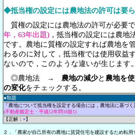
◆抵当権の設定には農地法の許可は要
質権の設定には農地法の許可が必要
年，63年出題)
，抵当権の設定には農地
です。農地に質権の設定すれば農地を
わるのに対して，抵当権では使用収益
ないので，このような違いが生じます
◎農地法 →
農地の減少
と
農地を使
の変化
をチェックする。
●類題
「農地について抵当権を設定する場合には，農地法に基づく
(不動産鑑定士・平成12年問16肢1)
【正解：
×
】
２．「農家が自己所有の農地に賃貸住宅を建設するため転用