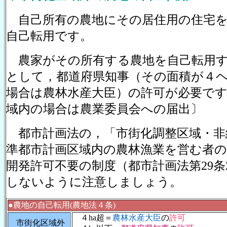
自己所有の農地にその居住用の住宅を
自己転用です。
農家がその所有する農地を自己転用
として，都道府県知事（その面積が４
場合は農林水産大臣）の許可が必要です
域内の場合は農業委員会への届出〕
都市計画法の
，
「市街化調整区域・非
準都市計画区域内の農林漁業を営む者
開発許可不要の制度（都市計画法第29条
しないように注意しましょう。
●農地の自己転用(農地法４条)
４ha超＝
農林水産大臣
の
許可
市街化区域外