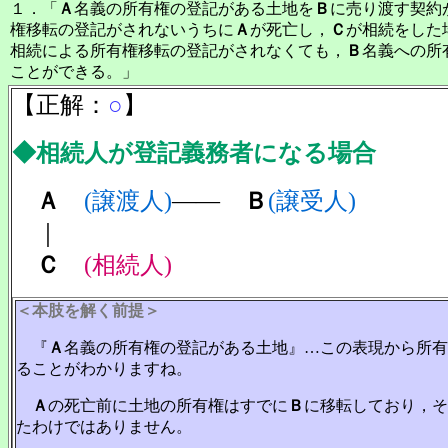
１．「
Ａ
名義の所有権の登記がある土地を
Ｂ
に売り渡す契約
権移転の登記がされないうちに
Ａ
が死亡し，
Ｃ
が相続をした
相続による所有権移転の登記がされなくても，
Ｂ
名義への所
ことができる。」
【正解：
○
】
◆相続人が登記義務者になる場合
Ａ
(譲渡人)
――
Ｂ
(譲受人)
｜
Ｃ
(相続人)
＜本肢を解く前提＞
『
Ａ
名義の所有権の登記がある土地』…この表現から所有
ることがわかりますね。
Ａ
の死亡前に土地の所有権はすでに
Ｂ
に移転しており，そ
たわけではありません。