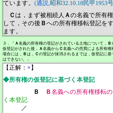
ています。
(通説,
昭和32.10.18民甲1953
Ｃ
は，まず被相続人
Ａ
の名義で所有
して，その後
Ｂ
への所有権移転登記を
ます。
３．「
Ａ
名義の所有権の登記がされている土地について，
Ｂ
仮登記がされた後，
Ａ
名義から
Ｃ
名義への売買による所有権
場合には，
Ｂ
は，
Ｃ
の登記が抹消されるまでは，仮登記に基
はできない。」
【正解：
×
】
◆所有権の仮登記に基づく本登記
Ｂ
Ｂ
名義への所有権移転
く本登記
／