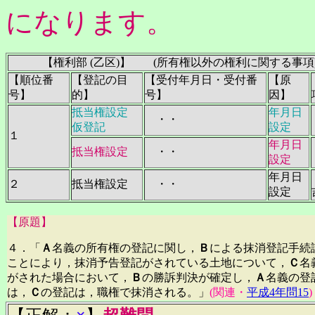
になります。
【権利部 (乙区)】 (所有権以外の権利に関する事項
【順位番
【登記の目
【受付年月日・受付番
【原
号】
的】
号】
因】
抵当権設定
年月日
・・
仮登記
設定
１
年月日
抵当権設定
・・
設定
年月日
２
抵当権設定
・・
設定
【原題】
４．「
Ａ
名義の所有権の登記に関し，
Ｂ
による抹消登記手続
ことにより，抹消予告登記がされている土地について，
Ｃ
名
がされた場合において，
Ｂ
の勝訴判決が確定し，
Ａ
名義の登
は，
Ｃ
の登記は，職権で抹消される。」
(関連・
平成4年問15
)