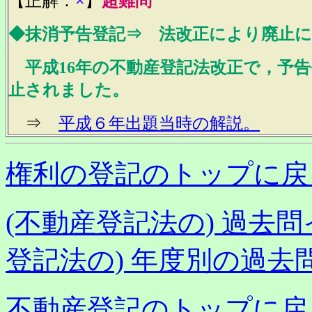
【正解：
×
】
超難問
◆抹消予告登記⇒ 法改正により廃止
平成16年の不動産登記法改正で，予告
止されました。
⇒
平成６年出題当時の解説。
権利の登記のトップに戻
(不動産登記法の) 過去
登記法の) 年度別の過去
不動産登記のトップに戻