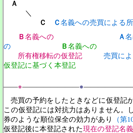
Ａ
＼
Ｃ
Ｃ
名義への売買による所
Ｂ
名義への
Ａ
名
の
Ｂ
名義への
所有権移転の仮登記
売買によ
仮登記に基づく本登記
――
●
――――――――
●
――――――
売買の予約をしたときなどに仮登記が
この仮登記には対抗力はありません。
券のような順位保全の効力があり
（第1
仮登記後に本登記された
現在の登記名