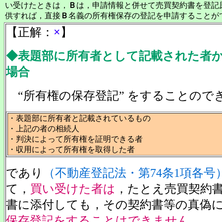
い受けたときは，
Ｂ
は，申請情報と併せて売買契約書を登記
供すれば，直接
Ｂ
名義の所有権保存の登記を申請することが
【正解：
×
】
◆表題部に所有者として記載された者
場合
“所有権の保存登記” をすることので
・表題部に所有者と記載されているもの
・上記の者の相続人
・判決によって所有権を証明できる者
・収用によって所有権を取得した者
であり
（不動産登記法・第74条1項各号
て，
買い受けた者は
，たとえ売買契約
書に添付しても，その契約書等の真偽
保存登記をすることはできません
。