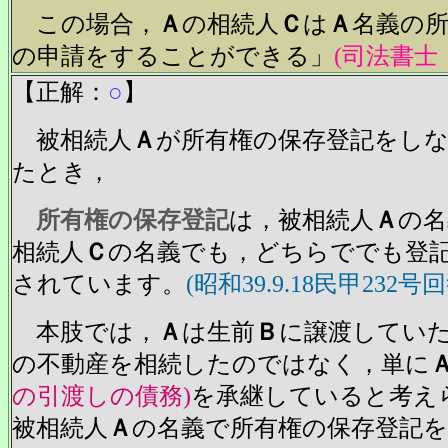
この場合，
Ａ
の相続人
Ｃ
は
Ａ
名義の
の申請をすることができる」
(司法書士
【正解：
○
】
被相続人
Ａ
が所有権の保存登記をし
たとき，
所有権の保存登記
は，被相続人
Ａ
の名
相続人
Ｃ
の名義でも，どちらででも登
されています。
(昭和39.9.18民甲232号回
本肢では，
Ａ
は生前
Ｂ
に譲渡してい
の不動産を相続したのではなく，単に
の引渡しの債務)
を承継していると考え
被相続人
Ａ
の名義で所有権の保存登記