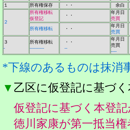
１
所有権保存
・・
余白
所有権移転
年月日
・・
仮登記
売買
２
年月日
所有権移転
・・
売買
年月日
３
所有権移転
・・
売買
-
----------
--
----
*下線のあるものは抹消
▼
乙区に仮登記に基づく
仮登記に基づく本登記
徳川家康が第一抵当権