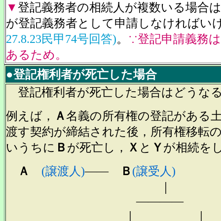
▼
登記義務者の相続人が複数いる場合
が登記義務者として申請しなければい
27.8.23民甲74号回答)
。
∵登記申請義務
あるため。
●登記権利者が死亡した場合
登記権利者が死亡した場合はどうなる
例えば，
Ａ
名義の所有権の登記がある
渡す契約が締結された後，所有権移転
いうちに
Ｂ
が死亡し，
Ｘ
と
Ｙ
が相続を
Ａ
(譲渡人)
――
Ｂ
(譲受人)
｜
――――
｜ ｜