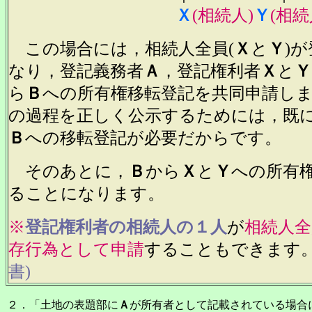
Ｘ
(相続人)
Ｙ
(相続
この場合には，相続人全員(
Ｘ
と
Ｙ
)
なり，登記義務者
Ａ
，登記権利者
Ｘ
と
Ｙ
ら
Ｂ
への所有権移転登記を共同申請し
の過程を正しく公示するためには，既
Ｂ
への移転登記が必要だからです。
そのあとに，
Ｂ
から
Ｘ
と
Ｙ
への所有
ることになります。
※
登記権利者の相続人の１人
が
相続人
存行為として申請
することもできます
書)
２．「土地の表題部に
Ａ
が所有者として記載されている場合