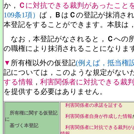
か，
Ｃ
に対抗できる裁判があったこと
109条1項）
ば，
Ｂ
は
Ｃ
の登記が抹消さ
本登記をすることができます。本肢は
なお，本登記がなされると，
Ｃ
への
の職権により抹消されることになりま
▼
所有権以外の仮登記
(例えば，抵当権
記については，このような規定がない
する情報
，
利害関係者に対抗できる裁
を提供する必要はありません。
利害関係者の承諾を証する
所有権に関する仮登記
利害関係者自身が作成した情報
に
基づく本登記
利害関係者に対抗できる裁判が
情報