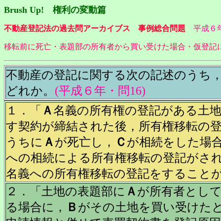
Brush Up! 権利の変動篇
不動産登記法の過去問アーカイブス 事例総合問題
平成６
移転前に死亡・表題部の所有者から買い受けた場合・仮登記
不動産の登記に関する次の記述のうち
どれか。
(平成６年・問16)
１．「
Ａ
名義の所有権の登記がある土
す契約が締結された後，所有権移転の
うちに
Ａ
が死亡し，
Ｃ
が相続をした場
への相続による所有権移転の登記がさ
名義への所有権移転の登記をすること
２．「土地の表題部に
Ａ
が所有者とし
る場合に，
Ｂ
がその土地を買い受けた