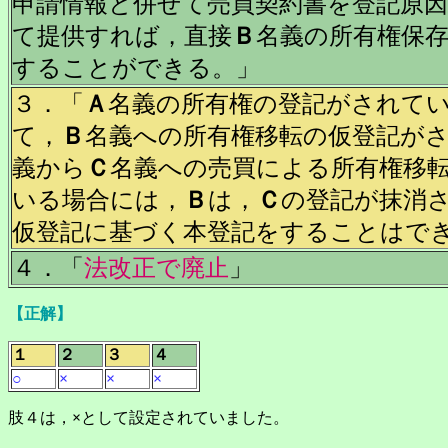
申請情報と併せて売買契約書を登記原
て提供すれば，直接
Ｂ
名義の所有権保
することができる。」
３．「
Ａ
名義の所有権の登記がされて
て，
Ｂ
名義への所有権移転の仮登記が
義から
Ｃ
名義への売買による所有権移
いる場合には，
Ｂ
は，
Ｃ
の登記が抹消
仮登記に基づく本登記をすることはで
４．「
法改正で廃止
」
【正解】
１
２
３
４
○
×
×
×
肢４は，
×
として設定されていました。