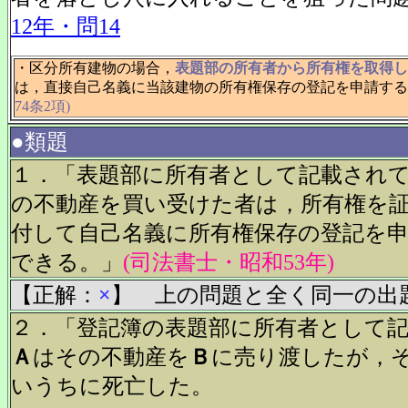
12年・問14
・区分所有建物の場合，
表題部の所有者から所有権を取得し
は，直接自己名義に当該建物の所有権保存の登記を申請する
74条2項)
●類題
１．「表題部に所有者として記載され
の不動産を買い受けた者は，所有権を
付して自己名義に所有権保存の登記を
できる。」
(司法書士・昭和53年)
【正解：
×
】 上の問題と全く同一の出
２．「登記簿の表題部に所有者として
Ａ
はその不動産を
Ｂ
に売り渡したが，
いうちに死亡した。