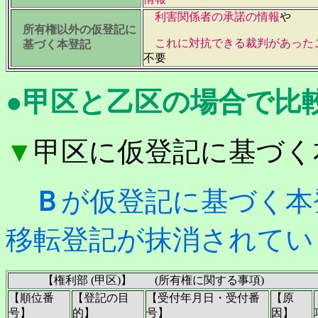
利害関係者の承諾の情報
や
所有権以外の仮登記に
これに対抗できる裁判があった
基づく本登記
不要
●甲区と乙区の場合で比
▼
甲区に仮登記に基づく
Ｂ
が仮登記に基づく本
移転登記が抹消されてい
【権利部 (甲区)】 (所有権に関する事項)
【順位番
【登記の目
【受付年月日・受付番
【原
号】
的】
号】
因】