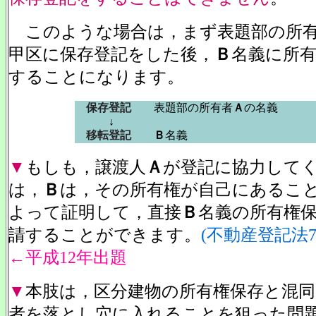
このような場合は，まず表題部の所
甲区に保存登記をした後，
Ｂ
名義に所
することになります。
保存登記
表題部の所有者
Ａ
の名義
↓
移転登記
Ｂ
名義
▼
もしも，譲渡人
Ａ
が登記に協力して
は，
Ｂ
は，その所有権が自己にあるこ
よって証明して，直接
Ｂ
名義の所有権
請することができます。
(不動産登記法7
←平成12年出題
▼
本肢は，区分建物の所有権保存と混
者を落とし穴に入れることを狙った問