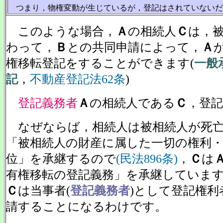
つまり，物権変動が生じているが，登記はされていないだ
このような場合，
Ａ
の相続人
Ｃ
は，
わって，
Ｂ
との共同申請によって，
Ａ
権移転登記をすることができます(
一般
記
，
不動産登記法62条
)
登記義務者
Ａ
の相続人である
Ｃ
，登記
なぜならば，相続人は被相続人が死亡
「被相続人の財産に属した一切の権利
位」を承継するので
(民法896条)
，
Ｃ
は
有権移転の登記義務」を承継していま
Ｃ
は当事者(
登記義務者
)として登記権利
請することになるわけです。