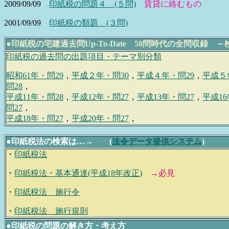
2009/09/09
印紙税の問題４ (５問)
賃貸に絡むもの
2001/09/09
印紙税の類題 (３問)
●印紙税の宅建過去問Up-To-Date 50問時代の全問収録
印紙税の過去問の出題項目・テーマ別分類
昭和61年・問29
，
平成２年・問30
，
平成４年・問29
，
平成５
問28
，
平成11年・問28
，
平成12年・問27
，
平成13年・問27
，
平成16
問27
，
平成18年・問27
，
平成20年・問27
，
●
印紙税法の検索は…→
(
法令データ提供システム
)
・
印紙税法
・
印紙税法・基本通達(平成18年改正)
→必見
・
印紙税法 施行令
・
印紙税法 施行規則
●
印紙税の問題の解き方・考え方