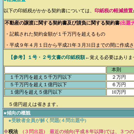
以下の印紙税がかかる契約書については、
印紙税の軽減措置
不動産の譲渡に関する契約書及び請負に関する契約書
(出題
・記載された契約金額が１千万円を超えるもの
・平成９年４月１日から平成21年３月31日までの間に作成
【参考】１号・２号文書の印紙税額
←覚える必要はありま
本則
１千万円を超え５千万円以下
２万円
５千万円を超え１億円以下
６万円
１億円を超え５億円以下
10万円
５億円超えは省きます。
●
傾向の概観
●受験者全員が解く問題(４問出題中)
◆
税法
(３問出題)
最近の傾向(平成８年以降)では、３つ