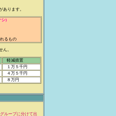
があります。
ナシ)
されるもの
せん。
軽減措置
１万５千円
４万５千円
８万円
のグループに分けて出