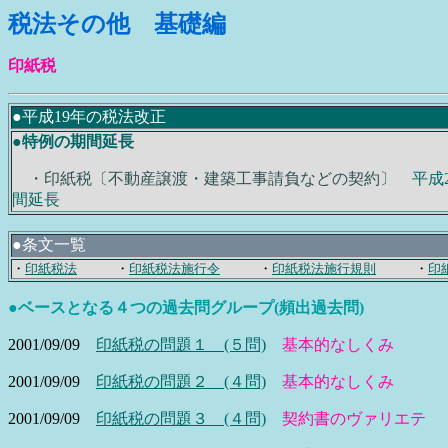
税法その他 基礎編
印紙税
●平成19年の税法改正
●特例の期間延長
・印紙税〔不動産譲渡・建築工事請負などの契約〕
平成
間延長
●条文一覧
・
印紙税法
・
印紙税法施行令
・
印紙税法施行規則
・
印
●ベースとなる４つの過去問グループ(頻出過去問)
2001/09/09
印紙税の問題１ (５問)
基本的なしくみ
2001/09/09
印紙税の問題２ (４問)
基本的なしくみ
2001/09/09
印紙税の問題３ (４問)
契約書のヴァリエテ