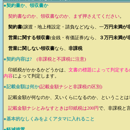
●契約書か、領収書か
契約書なのか、領収書なのか、まず押さえてください
。
契約書
(譲渡・地上権設定・請負など)なら、一
万円未満が
営業に関する領収書
(金銭・有価証券)なら、
３万円未満が
営業に関しない領収書
なら、
非課税
●契約内容は?
(非課税と不課税に注意)
印紙税がかかるかどうかは、
文書の標題によって判定する
内容
によって判定します。
●記載金額は何か
(記載金額ナシと非課税の区別)
記載金額が何なのか、又いくらになるのか、ということは
記載金額ナシとみなすときは印紙税は200円
で、非課税と
●基本的なしくみをよくアタマに入れること
●軽減措置