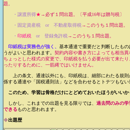
題。
・譲渡所得
★
→必ず１問出題。〔平成16年は贈与税〕
・固定資産税 or 不動産取得税
→このうち１問出題。
・
印紙税
or 登録免許税
→このうち１問出題。
印紙税は実務色が強く、
基本通達で重要だと判断したもの
うがよいと思われます。
契約内容や書き方によっても相当異
ちょっとした様式の変更で、印紙税を払う必要が出て来たり
ったりするために、一筋縄ではいけません。
上の条文、通達以外にも、
印紙税は、細部にわたる規則
係する通達や「国税通則法」などを合わせるとトテツもない
このため、学習は骨格だけにとどめておいたほうがいいか
しかし、これまでの出題を見る限りでは、
過去問のみの学
できる
ものと思われます。
◆
出題歴