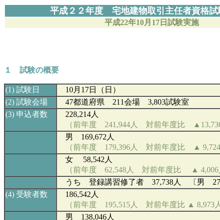
平成２２年度 宅地建物取引主任者資格試
平成22年10月17日試験実施
財団法人 不動産適正
１ 試験の概要
(
1)
試験日
10
月17日（日）
(2)
試験会場
47
都道府県 211会場 3,803試験室
(3)
申込者数
228,214人
（前年度 241,944人 対前年度比 ▲13,73
男 169,672人
（前年度 179,396人 対前年度比 ▲ 9,72
女 58,542人
（前年度 62,548人 対前年度比 ▲ 4,00
うち 登録講習修了者 37,738人 〔男 27,8
(4)
受験者数
186,542
人
（前年度 195,515人 対前年度比 ▲ 8,973
男 138,046
人