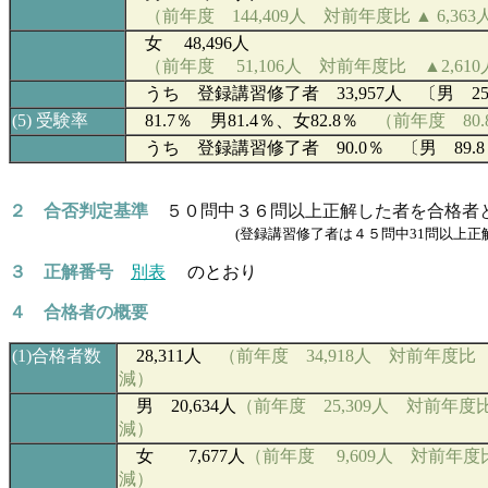
（前年度 144,409人 対前年度比 ▲ 6,363
女 48,496
人
（前年度
51,106
人 対前年度比 ▲2,610
うち 登録講習修了者 33,957人 〔男 25,0
(5)
受験率
81.7％ 男81.4％、女82.8％
（前年度 80.
うち 登録講習修了者 90.0％ 〔男 89.8
２ 合否判定基準
５０問中３６問以上正解した者を合格者
(登録講習修了者は４５問中31問以上正
３ 正解番号
別表
のとおり
４ 合格者の概要
(1)
合格者数
28,311
人
（前年度 34,918人 対前年度比 
減）
男 20,634
人
（前年度 25,309人 対前年度比 
減）
女
7,677
人
（前年度 9,609人 対前年度比 
減）