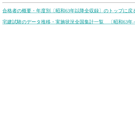
合格者の概要・年度別〔昭和63年以降全収録〕のトップに戻
宅建試験のデータ推移・実施状況全国集計一覧 〔昭和63年～