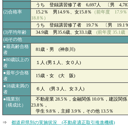
うち 登録講習修了者 6,697人 〔男 4,783
(2)
合格率
15.2
％ 男14.9％、女15.8％
（前年度
17.9
％
18.8％）
うち 登録講習修了者 19.7％ 〔男 19.1％
(3)
平均年齢
34.9
歳 男35.6歳、女33.1
歳
(
前年度
35.1
歳 
(4)その他
●最高齢合格
81
歳・男 (神奈川)
者
●80歳以上の
１人 (男１人、女０人)
者
●最年少合格
15歳・女 (大 阪)
者
●18歳未満の
６人 (男３人、女３人)
者
●
職業別
不動産業 28.5％，金融関係 10.0％，建設関係 
（構成比）
23.8％，
学生 9.8％，主婦 3.9％，その他 13.5％
⇒
都道府県別の実施状況 (不動産適正取引推進機構)