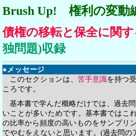
Brush Up! 権利の変動
債権の移転と保全に関
独問題)収録
●メッセージ
このセクションは、
苦手意識
を持つ
ころです。
基本書で学んだ概略だけでは、過去問
いことが多いためです。基本書ではこ
の比率から頻度の高いものをサンプリ
でやむをえないと思います。(過去問の