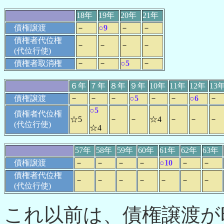
18年
19年
20年
21年
債権譲渡
－
○9
－
－
債権者代位権
－
－
－
－
(代位行使)
債権者取消権
－
－
○5
－
６年
７年
８年
９年
10年
11年
12年
13
債権譲渡
－
－
－
○5
－
－
○6
－
○5
債権者代位権
☆5
－
－
☆4
－
－
－
(代位行使)
☆4
57年
58年
59年
60年
61年
62年
63年
債権譲渡
－
－
－
－
○10
－
－
債権者代位権
－
－
－
－
－
－
－
(代位行使)
これ以前は、債権譲渡が昭