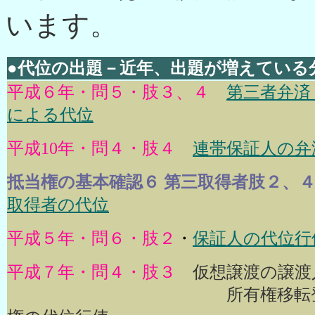
います。
●代位の出題－近年、出題が増えている
平成６年・問５・肢３、４
第三者弁済
による代位
平成10年・問４・肢４
連帯保証人の弁
抵当権の基本確認６ 第三取得者肢２、
取得者の代位
平成５年・問６・肢２
・
保証人の代位行
平成７年・問４・肢３
仮想譲渡の譲渡
所有権移転登記抹