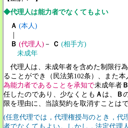
◆代理人は能力者でなくてもよい
Ａ
(本人)
｜
Ｂ
(代理人)
－
Ｃ
(相手方)
未成年
代理人は、未成年者を含めた制限行為
ることができ（民法第102条）、また本
為能力者であることを承知で
未成年者
任したのであり、少なくとも
Ａ
は、
Ｂ
限を理由に、当該契約を取消すことは
(任意代理では，代理権授与のとき，代
者でなくてもよい。しかし，法定代理