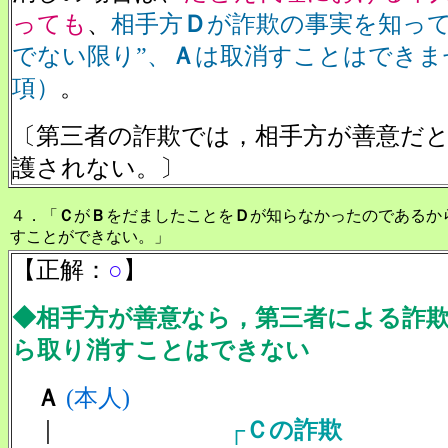
っても
、
相手方
Ｄ
が詐欺の事実を知って
でない限り”、
Ａ
は取消すことはできませ
項）
。
〔第三者の詐欺では，相手方が善意だ
護されない。〕
４．「
Ｃ
が
Ｂ
をだましたことを
Ｄ
が知らなかったのであるか
すことができない。」
【正解：
○
】
◆相手方が善意なら，第三者による詐
ら取り消すことはできない
Ａ
(本人)
｜
┌
Ｃの詐欺