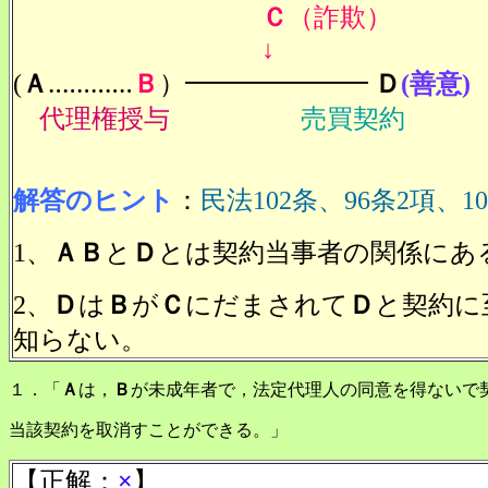
Ｃ
（詐欺）
↓
(
Ａ
‥‥‥‥‥‥
Ｂ
）━━━━━━━
Ｄ
(善意)
代理権授与
売買契約
解答のヒント
：
民法102条、96条2項、1
1、
ＡＢ
と
Ｄ
とは契約当事者の関係にあ
2、
Ｄ
は
Ｂ
が
Ｃ
にだまされて
Ｄ
と契約に
知らない。
１．「
Ａ
は，
Ｂ
が未成年者で，法定代理人の同意を得ないで
当該契約を取消すことができる。」
【正解：
×
】