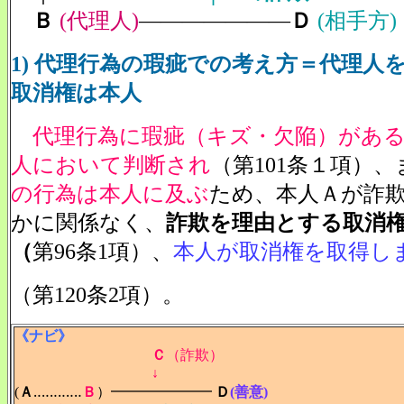
Ｂ
(代理人)
―――――――
Ｄ
(相手方)
1) 代理行為の瑕疵での考え方＝代理人
取消権は本人
代理行為に瑕疵（キズ・欠陥）があ
人において判断され
（第101条１項）、
の行為は本人に及ぶ
ため、本人Ａが詐
かに関係なく、
詐欺を理由とする取消
（
第96条1項）、
本人が取消権を取得し
（第120条2項）。
《ナビ》
Ｃ
（詐欺）
↓
(
Ａ
‥‥‥‥‥‥
Ｂ
）━━━━━━━
Ｄ
(善意)