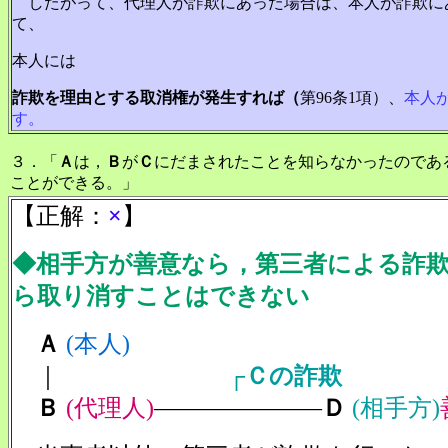
したがって、代理人が詐欺にあった場合は、本人が詐欺に
て、
本人には
詐欺を理由とする取消権が発生すれば（
第96条1項）、
本人
す。
３．「
Ａ
は，
Ｂ
が
Ｃ
にだまされたことを知らなかったのであ
ことができる。」
【正解：
×
】
◆相手方が善意なら，第三者による詐
ら取り消すことはできない
Ａ
(本人)
｜
┌
Ｃの詐欺
Ｂ
(代理人)
―――――――
Ｄ
(相手方)