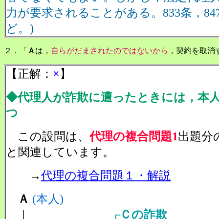
力が要求されることがある。833条，847
ど。)
２．「
Ａ
は，
自らがだまされたのではないから
，契約を取消
【正解：
×
】
◆代理人が詐欺に遭ったときには，本
つ
この設問は、
代理の複合問題1
出題分
と関連しています。
→
代理の複合問題１・解説
Ａ
(本人)
｜
┌
Ｃの詐欺