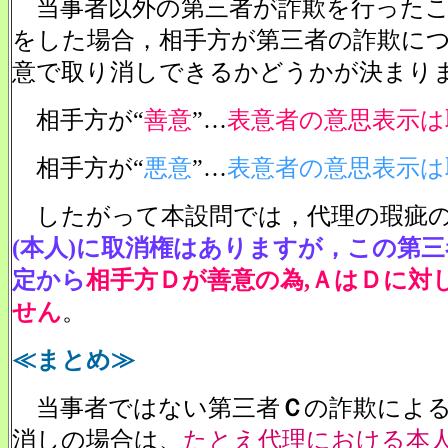
当事者以外の第三者が詐欺を行ったこ
をした場合，相手方が第三者の詐欺に
意で取り消しできるかどうかが決まり
相手方が“
善意
”…
表意者の意思表示は
相手方が“
悪意
”…
表意者の意思表示は
したがって本設問では，代理の瑕疵
(本人)に取消権はありますが，この第
定から
相手方Ｄが善意の為,ＡはＤに対
せん
。
≪まとめ≫
当事者ではない第三者
Ｃ
の詐欺によ
消しの場合は、
たとえ代理における本