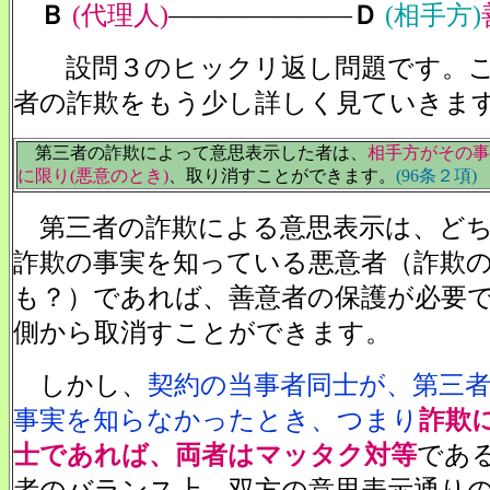
Ｂ
(代理人)
―――――――
Ｄ
(相手方)
設問３のヒックリ返し問題です。こ
者の詐欺をもう少し詳しく見ていきま
第三者の詐欺によって意思表示した者は、
相手方がその事
に限り(悪意のとき)
、取り消すことができます。
(96条２項)
第三者の詐欺による意思表示は、どち
詐欺の事実を知っている悪意者（詐欺
も？）であれば、善意者の保護が必要
側から取消すことができます。
しかし、
契約の当事者同士が、第三
事実を知らなかったとき、つまり
詐欺
士であれば、両者はマッタク対等
であ