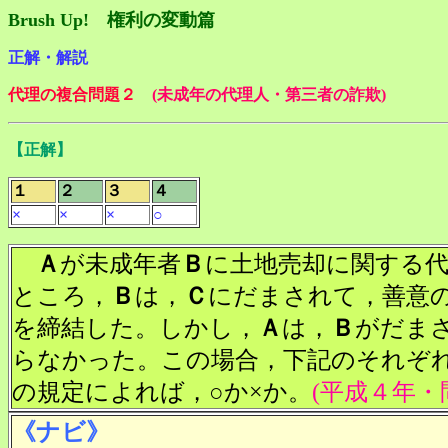
Brush Up! 権利の変動篇
正解・解説
代理の複合問題２
(未成年の代理人・第三者の詐欺)
【正解】
１
２
３
４
×
×
×
○
Ａ
が未成年者
Ｂ
に土地売却に関する
ところ，
Ｂ
は，
Ｃ
にだまされて，善意
を締結した。しかし，
Ａ
は，
Ｂ
がだま
らなかった。この場合，下記のそれぞ
の規定によれば，○か×か。
(平成４年・
《ナビ》